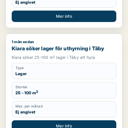
Ej angivet
Mer info
1 mån sedan
Kiara söker lager för uthyrning i Täby
Kiara söker lager för uthyrning i Täby
Kiara söker 25-100 m² lager i Täby att hyra
Type
Lager
Storlek
2
25 - 100 m
Max. per månad
Ej angivet
Mer info