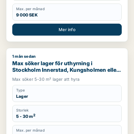
Max. per månad
9 000 SEK
Mer info
1 mån sedan
Max söker lager för uthyrning i Stockholm Innerstad, Kungsh
Max söker lager för uthyrning i
Stockholm Innerstad, Kungsholmen eller
Vasastan m.fl.
Max söker 5-30 m² lager att hyra
Type
Lager
Storlek
2
5 - 30 m
Max. per månad