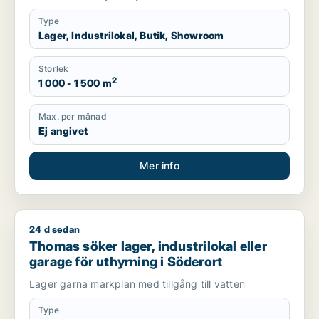
Type
Lager, Industrilokal, Butik, Showroom
Storlek
2
1 000 - 1 500 m
Max. per månad
Ej angivet
Mer info
24 d sedan
Thomas söker lager, industrilokal eller garage för uthyrning 
Thomas söker lager, industrilokal eller
garage för uthyrning i Söderort
Lager gärna markplan med tillgång till vatten
Type