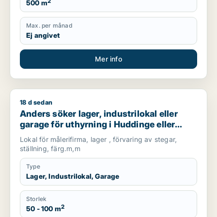
2
500 m
Max. per månad
Ej angivet
Mer info
18 d sedan
Anders söker lager, industrilokal eller garage för uthyrning 
Anders söker lager, industrilokal eller
garage för uthyrning i Huddinge eller
Haninge
Lokal för målerifirma, lager , förvaring av stegar,
ställning, färg.m,m
Type
Lager, Industrilokal, Garage
Storlek
2
50 - 100 m