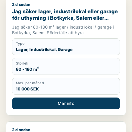
2 d sedan
Jag söker lager, industrilokal eller garage för uthyrning i Bo
Jag söker lager, industrilokal eller garage
för uthyrning i Botkyrka, Salem eller
Södertälje
Jag söker 80-180 m² lager / industrilokal / garage i
Botkyrka, Salem, Södertälje att hyra
Type
Lager, Industrilokal, Garage
Storlek
2
80 - 180 m
Max. per månad
10 000 SEK
Mer info
2 d sedan
Leif söker lager eller garage till salu i Haninge