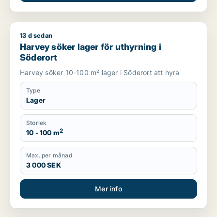
13 d sedan
Harvey söker lager för uthyrning i Söderort
Harvey söker lager för uthyrning i
Söderort
Harvey söker 10-100 m² lager i Söderort att hyra
Type
Lager
Storlek
2
10 - 100 m
Max. per månad
3 000 SEK
Mer info