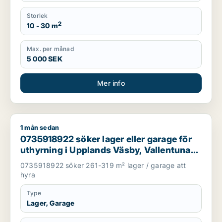
Storlek
2
10 - 30 m
Max. per månad
5 000 SEK
Mer info
1 mån sedan
0735918922 söker lager eller garage för uthyrning i Upplands 
0735918922 söker lager eller garage för
uthyrning i Upplands Väsby, Vallentuna
eller Järfälla m.fl.
0735918922 söker 261-319 m² lager / garage att
hyra
Type
Lager, Garage