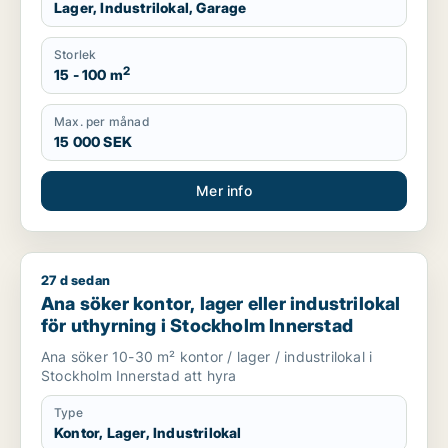
Lager, Industrilokal, Garage
Storlek
2
15 - 100 m
Max. per månad
15 000 SEK
Mer info
27 d sedan
Ana söker kontor, lager eller industrilokal för uthyrning i St
Ana söker kontor, lager eller industrilokal
för uthyrning i Stockholm Innerstad
Ana söker 10-30 m² kontor / lager / industrilokal i
Stockholm Innerstad att hyra
Type
Kontor, Lager, Industrilokal