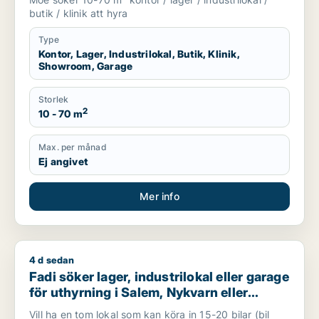
butik / klinik att hyra
Type
Kontor, Lager, Industrilokal, Butik, Klinik,
Showroom, Garage
Storlek
2
10 - 70 m
Max. per månad
Ej angivet
Mer info
4 d sedan
Fadi söker lager, industrilokal eller garage för uthyrning i Sa
Fadi söker lager, industrilokal eller garage
för uthyrning i Salem, Nykvarn eller
Södertälje m.fl.
Vill ha en tom lokal som kan köra in 15-20 bilar (bil