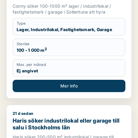
i Sollentuna
Conny söker 100-1000 m² lager / industrilokal /
fastighetsmark / garage i Sollentuna att hyra
Type
Lager, Industrilokal, Fastighetsmark, Garage
Storlek
2
100 - 1 000 m
Max. per månad
Ej angivet
Mer info
21 d sedan
Haris söker industrilokal eller garage till salu i Stockholms lä
Haris söker industrilokal eller garage till
salu i Stockholms län
Haris söker 200-500 m² industrilokal / garage till