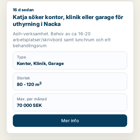
16 d sedan
Katja söker kontor, klinik eller garage för uthyrning i Nacka
Katja söker kontor, klinik eller garage för
uthyrning i Nacka
Asih-verksamhet. Behov av ca 16-20
arbetsplatser/skrivbord samt lunchrum och ett
behandlingsrum
Type
Kontor, Klinik, Garage
Storlek
2
80 - 120 m
Max. per månad
70 000 SEK
Mer info