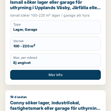
Ismail söker lager eller garage för
uthyrning i Upplands Väsby, Järfälla eller
Upplands-Bro m.fl.
Ismail söker 100-220 m² lager / garage att hyra
Type
Lager, Garage
Storlek
2
100 - 220 m
Max. per månad
Ej angivet
Mer info
19 d sedan
Conny söker lager, industrilokal, fastighetsmark eller garage 
Conny söker lager, industrilokal,
fastighetsmark eller garage för uthyrning