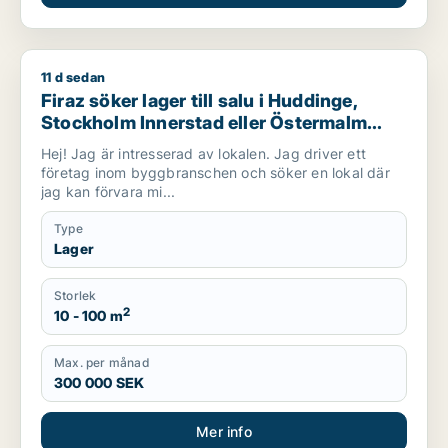
11 d sedan
Firaz söker lager till salu i Huddinge, Stockholm Innerstad el
Firaz söker lager till salu i Huddinge,
Stockholm Innerstad eller Östermalm
m.fl.
Hej! Jag är intresserad av lokalen. Jag driver ett
företag inom byggbranschen och söker en lokal där
jag kan förvara mi...
Type
Lager
Storlek
2
10 - 100 m
Max. per månad
300 000 SEK
Mer info