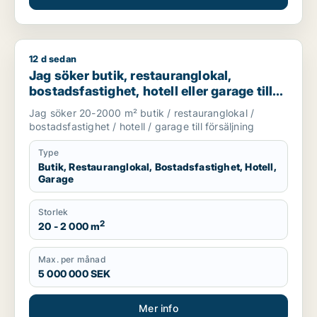
12 d sedan
Jag söker butik, restauranglokal, bostadsfastighet, hotell elle
Jag söker butik, restauranglokal,
bostadsfastighet, hotell eller garage till
salu i Stockholms län
Jag söker 20-2000 m² butik / restauranglokal /
bostadsfastighet / hotell / garage till försäljning
Type
Butik, Restauranglokal, Bostadsfastighet, Hotell,
Garage
Storlek
2
20 - 2 000 m
Max. per månad
5 000 000 SEK
Mer info