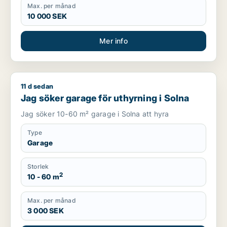
Max. per månad
10 000 SEK
Mer info
11 d sedan
Jag söker garage för uthyrning i Solna
Jag söker garage för uthyrning i Solna
Jag söker 10-60 m² garage i Solna att hyra
Type
Garage
Storlek
2
10 - 60 m
Max. per månad
3 000 SEK