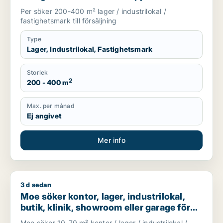
Vallentuna eller Huddinge m.fl.
Per söker 200-400 m² lager / industrilokal /
fastighetsmark till försäljning
Type
Lager, Industrilokal, Fastighetsmark
Storlek
2
200 - 400 m
Max. per månad
Ej angivet
Mer info
3 d sedan
Moe söker kontor, lager, industrilokal, butik, klinik, showroo
Moe söker kontor, lager, industrilokal,
butik, klinik, showroom eller garage för
uthyrning i Stockholm
Moe söker 10-70 m² kontor / lager / industrilokal /