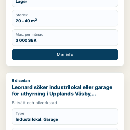
Lager
Storlek
2
20 - 40 m
Max. per månad
3 000 SEK
Mer info
9 d sedan
Leonard söker industrilokal eller garage för uthyrning i Uppl
Leonard söker industrilokal eller garage
för uthyrning i Upplands Väsby,
Vallentuna eller Österåker m.fl.
Biltvätt och bilverkstad
Type
Industrilokal, Garage