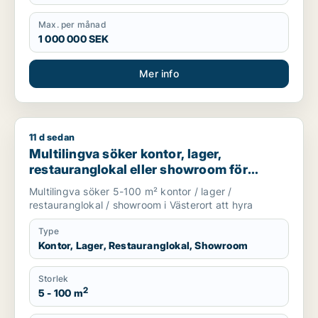
Max. per månad
1 000 000 SEK
Mer info
11 d sedan
Multilingva söker kontor, lager, restauranglokal eller showroo
Multilingva söker kontor, lager,
restauranglokal eller showroom för
uthyrning i Västerort
Multilingva söker 5-100 m² kontor / lager /
restauranglokal / showroom i Västerort att hyra
Type
Kontor, Lager, Restauranglokal, Showroom
Storlek
2
5 - 100 m