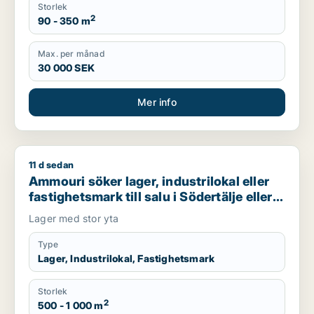
Storlek
2
90 - 350 m
Max. per månad
30 000 SEK
Mer info
11 d sedan
Ammouri söker lager, industrilokal eller fastighetsmark till sal
Ammouri söker lager, industrilokal eller
fastighetsmark till salu i Södertälje eller
Söderort
Lager med stor yta
Type
Lager, Industrilokal, Fastighetsmark
Storlek
2
500 - 1 000 m