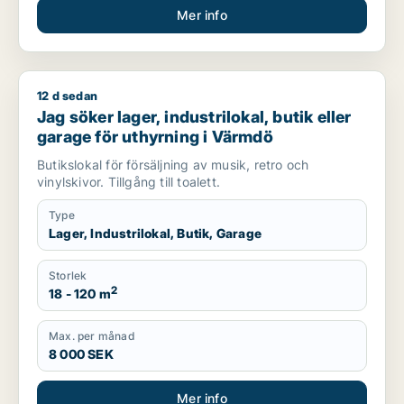
Mer info
12 d sedan
Jag söker lager, industrilokal, butik eller garage för uthyrni
Jag söker lager, industrilokal, butik eller
garage för uthyrning i Värmdö
Butikslokal för försäljning av musik, retro och
vinylskivor. Tillgång till toalett.
Type
Lager, Industrilokal, Butik, Garage
Storlek
2
18 - 120 m
Max. per månad
8 000 SEK
Mer info