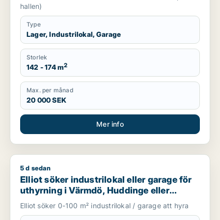
hallen)
Type
Lager, Industrilokal, Garage
Storlek
2
142 - 174 m
Max. per månad
20 000 SEK
Mer info
5 d sedan
Elliot söker industrilokal eller garage för uthyrning i Värmdö,
Elliot söker industrilokal eller garage för
uthyrning i Värmdö, Huddinge eller
Botkyrka m.fl.
Elliot söker 0-100 m² industrilokal / garage att hyra