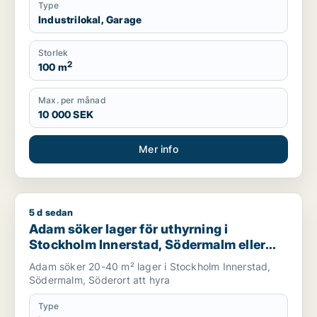
Type
Industrilokal, Garage
Storlek
2
100 m
Max. per månad
10 000 SEK
Mer info
5 d sedan
Adam söker lager för uthyrning i Stockholm Innerstad, Söde
Adam söker lager för uthyrning i
Stockholm Innerstad, Södermalm eller
Söderort
Adam söker 20-40 m² lager i Stockholm Innerstad,
Södermalm, Söderort att hyra
Type