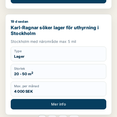
19 d sedan
Karl-Ragnar söker lager för uthyrning i Stockholm
Karl-Ragnar söker lager för uthyrning i
Stockholm
Stockholm med närområde max 5 mil
Type
Lager
Storlek
2
20 - 50 m
Max. per månad
4 000 SEK
Mer info