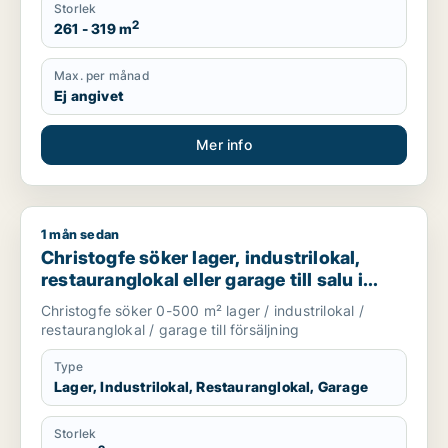
Storlek
2
261 - 319 m
Max. per månad
Ej angivet
Mer info
1 mån sedan
Christogfe söker lager, industrilokal, restauranglokal eller g
Christogfe söker lager, industrilokal,
restauranglokal eller garage till salu i
Nykvarn, Stockholm Innerstad eller
Christogfe söker 0-500 m² lager / industrilokal /
Kungsholmen m.fl.
restauranglokal / garage till försäljning
Type
Lager, Industrilokal, Restauranglokal, Garage
Storlek