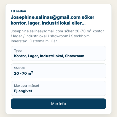
1 d sedan
Josephine.salinas@gmail.com söker kontor, lager, industrilok
Josephine.salinas@gmail.com söker
kontor, lager, industrilokal eller
showroom för uthyrning i Stockholm
Josephine.salinas@gmail.com söker 20-70 m² kontor
Innerstad, Östermalm eller
/ lager / industrilokal / showroom i Stockholm
Gärdet/Djurgården m.fl.
Innerstad, Östermalm, Gär...
Type
Kontor, Lager, Industrilokal, Showroom
Storlek
2
20 - 70 m
Max. per månad
Ej angivet
Mer info