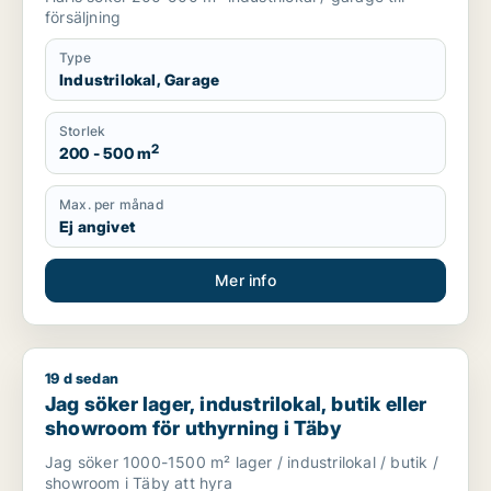
försäljning
Type
Industrilokal, Garage
Storlek
2
200 - 500 m
Max. per månad
Ej angivet
Mer info
19 d sedan
Jag söker lager, industrilokal, butik eller showroom för uthyr
Jag söker lager, industrilokal, butik eller
showroom för uthyrning i Täby
Jag söker 1000-1500 m² lager / industrilokal / butik /
showroom i Täby att hyra