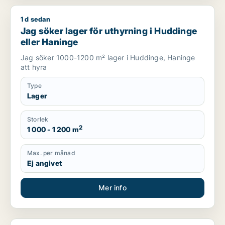
1 d sedan
Jag söker lager för uthyrning i Huddinge eller Haninge
Jag söker lager för uthyrning i Huddinge
eller Haninge
Jag söker 1000-1200 m² lager i Huddinge, Haninge
att hyra
Type
Lager
Storlek
2
1 000 - 1 200 m
Max. per månad
Ej angivet
Mer info