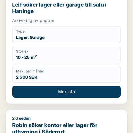
Leif söker lager eller garage till salu i
Haninge
Arkivering av papper
Type
Lager, Garage
Storlek
2
10 - 25 m
Max. per månad
2 500 SEK
Mer info
2 d sedan
Robin söker kontor eller lager för uthyrning i Söderort
Robin söker kontor eller lager för
uthyrning i Söderort