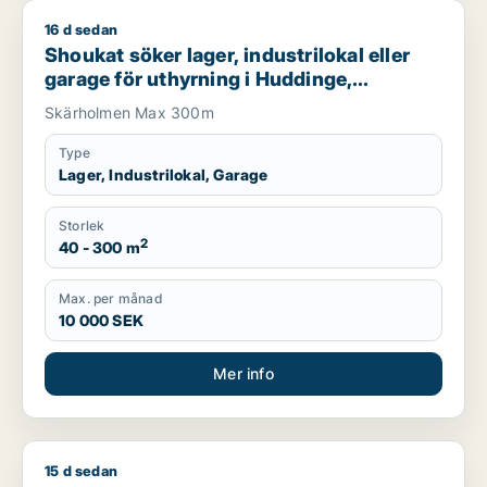
16 d sedan
Shoukat söker lager, industrilokal eller garage för uthyrning
Shoukat söker lager, industrilokal eller
garage för uthyrning i Huddinge,
Botkyrka eller Sundbyberg m.fl.
Skärholmen Max 300m
Type
Lager, Industrilokal, Garage
Storlek
2
40 - 300 m
Max. per månad
10 000 SEK
Mer info
15 d sedan
Ismail söker lager eller garage för uthyrning i Upplands Väsby