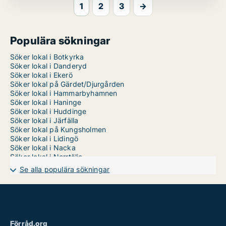
1
2
3
→
Populära sökningar
Söker lokal i Botkyrka
Söker lokal i Danderyd
Söker lokal i Ekerö
Söker lokal på Gärdet/Djurgården
Söker lokal i Hammarbyhamnen
Söker lokal i Haninge
Söker lokal i Huddinge
Söker lokal i Järfälla
Söker lokal på Kungsholmen
Söker lokal i Lidingö
Söker lokal i Nacka
Söker lokal i Norrtälje
Söker lokal i Nykvarn
Se alla populära sökningar
Söker lokal i Nynäshamn
Söker lokal i Salem
Söker lokal i Sigtuna
Söker lokal i Sollentuna
Söker lokal i Solna
Söker lokal i Stockholm Innerstad
Förråd.org