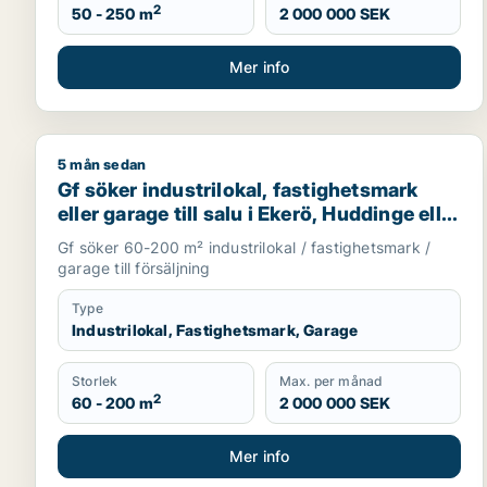
2
50 - 250 m
2 000 000 SEK
Mer info
5 mån sedan
Gf söker industrilokal, fastighetsmark eller garage t
Gf söker industrilokal, fastighetsmark
eller garage till salu i Ekerö, Huddinge eller
Botkyrka m.fl.
Gf söker 60-200 m² industrilokal / fastighetsmark /
garage till försäljning
Type
Industrilokal, Fastighetsmark, Garage
Storlek
Max. per månad
2
60 - 200 m
2 000 000 SEK
Mer info