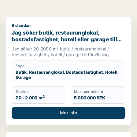
9 d sedan
g i Värmdö, Huddinge eller Botkyrka m.fl.
Jag söker butik, restauranglokal, bostadsfastighet, ho
Jag söker butik, restauranglokal,
bostadsfastighet, hotell eller garage till
salu i Stockholms län
Jag söker 20-2000 m² butik / restauranglokal /
bostadsfastighet / hotell / garage till försäljning
Type
Butik, Restauranglokal, Bostadsfastighet, Hotell,
Garage
Storlek
Max. per månad
2
20 - 2 000 m
5 000 000 SEK
Mer info