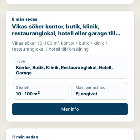
8 mån sedan
ill salu i Botkyrka, Haninge eller Tyresö m.fl.
Vikas söker kontor, butik, klinik, restauranglokal, hot
Vikas söker kontor, butik, klinik,
restauranglokal, hotell eller garage till
salu i Upplands Väsby, Vallentuna eller
Vikas söker 10-100 m² kontor / butik / klinik /
Österåker m.fl.
restauranglokal / hotell till försäljning
Type
Kontor, Butik, Klinik, Restauranglokal, Hotell,
Garage
Storlek
Max. per månad
2
10 - 100 m
Ej angivet
Mer info
11 mån sedan
al, bostadsfastighet eller hotell till salu i Huddinge, Botk
Jag söker lager eller industrilokal till salu i Stockhol