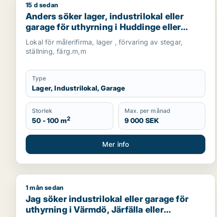
15 d sedan
Anders söker lager, industrilokal eller garage för 
Anders söker lager, industrilokal eller
garage för uthyrning i Huddinge eller
Haninge
Lokal för målerifirma, lager , förvaring av stegar,
ställning, färg.m,m
Type
Lager, Industrilokal, Garage
Storlek
Max. per månad
2
50 - 100 m
9 000 SEK
Mer info
1 mån sedan
Jag söker industrilokal eller garage för uthyrning i
Jag söker industrilokal eller garage för
uthyrning i Värmdö, Järfälla eller