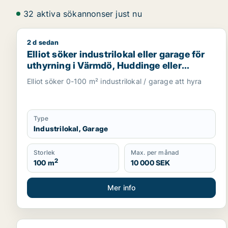
32 aktiva sökannonser just nu
2 d sedan
Elliot söker industrilokal eller garage för uthyrnin
Elliot söker industrilokal eller garage för
uthyrning i Värmdö, Huddinge eller
Botkyrka m.fl.
Elliot söker 0-100 m² industrilokal / garage att hyra
Type
Industrilokal, Garage
Storlek
Max. per månad
2
100 m
10 000 SEK
Mer info