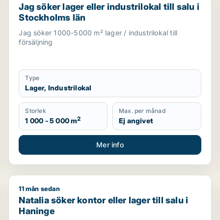
Jag söker lager eller industrilokal till salu i
Stockholms län
Jag söker 1000-5000 m² lager / industrilokal till
försäljning
Type
Lager, Industrilokal
Storlek
Max. per månad
2
1 000 - 5 000 m
Ej angivet
Mer info
11 mån sedan
a eller Haninge m.fl.
Natalia söker kontor eller lager till salu i Haninge
Natalia söker kontor eller lager till salu i
Haninge