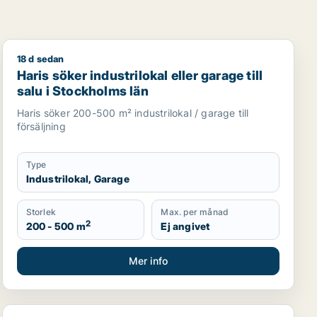
18 d sedan
tell eller garage till salu i Stockholms län
Haris söker industrilokal eller garage till salu i Stockh
Haris söker industrilokal eller garage till
salu i Stockholms län
Haris söker 200-500 m² industrilokal / garage till
försäljning
Type
Industrilokal, Garage
Storlek
Max. per månad
2
200 - 500 m
Ej angivet
Mer info