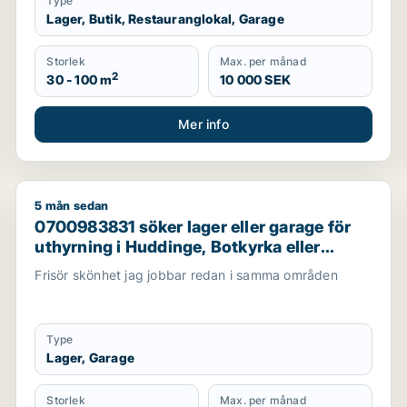
Type
Lager, Butik, Restauranglokal, Garage
Storlek
Max. per månad
2
30 - 100 m
10 000 SEK
Mer info
5 mån sedan
astighetsmark, bostadsfastighet, hotell eller garage till sal
0700983831 söker lager eller garage för uthyrning i 
0700983831 söker lager eller garage för
uthyrning i Huddinge, Botkyrka eller
Haninge m.fl.
Frisör skönhet jag jobbar redan i samma områden
Type
Lager, Garage
Storlek
Max. per månad