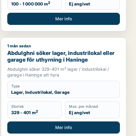
2
100 - 1 000 000 m
Ej angivet
Mer info
1 mån sedan
, Ekerö eller Huddinge m.fl.
Abdulghni söker lager, industrilokal eller garage för u
Abdulghni söker lager, industrilokal eller
garage för uthyrning i Haninge
Abdulghni söker 329-401 m² lager / industrilokal /
garage i Haninge att hyra
Type
Lager, Industrilokal, Garage
Storlek
Max. per månad
2
329 - 401 m
Ej angivet
Mer info