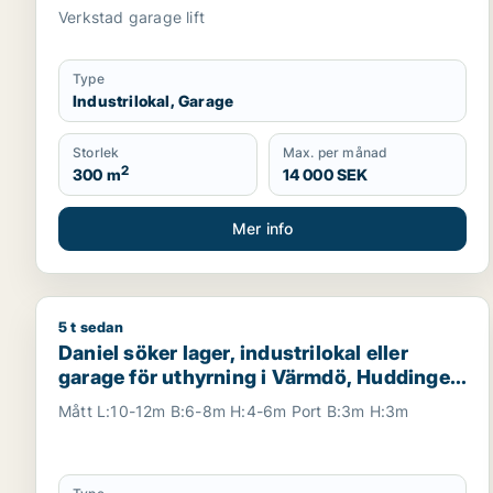
Huddinge m.fl.
Verkstad garage lift
Type
Industrilokal, Garage
Storlek
Max. per månad
2
300 m
14 000 SEK
Mer info
5 t sedan
Daniel söker lager, industrilokal eller garage för u
Daniel söker lager, industrilokal eller
garage för uthyrning i Värmdö, Huddinge
eller Botkyrka m.fl.
Mått L:10-12m B:6-8m H:4-6m Port B:3m H:3m