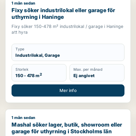
1 mån sedan
uthyrning i Huddinge eller Haninge
Fixy söker industrilokal eller garage för uthyrning i 
Fixy söker industrilokal eller garage för
uthyrning i Haninge
Fixy söker 150-478 m² industrilokal / garage i Haninge
att hyra
Type
Industrilokal, Garage
Storlek
Max. per månad
2
150 - 478 m
Ej angivet
Mer info
1 mån sedan
 Värmdö, Järfälla eller Huddinge m.fl.
Mashal söker lager, butik, showroom eller garage för
Mashal söker lager, butik, showroom eller
garage för uthyrning i Stockholms län