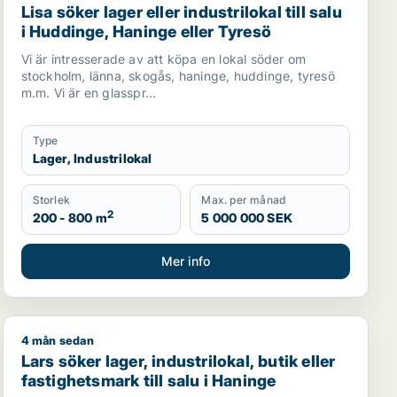
Lisa söker lager eller industrilokal till salu
i Huddinge, Haninge eller Tyresö
Vi är intresserade av att köpa en lokal söder om
stockholm, länna, skogås, haninge, huddinge, tyresö
m.m. Vi är en glasspr...
Type
Lager, Industrilokal
Storlek
Max. per månad
2
200 - 800 m
5 000 000 SEK
Mer info
4 mån sedan
Lars söker lager, industrilokal, butik eller fastighetsmar
Lars söker lager, industrilokal, butik eller
fastighetsmark till salu i Haninge