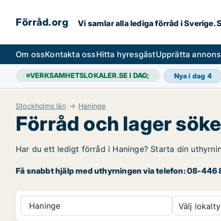
Förråd.org
Vi samlar alla lediga förråd i Sverige
Om oss
Kontakta oss
Hitta hyresgäst
Upprätta annon
VERKSAMHETSLOKALER.SE I DAG;
Nya i dag
4
Stockholms län
Haninge
Förråd och lager söke
Har du ett ledigt förråd i Haninge? Starta din uthyrni
Få snabbt hjälp med uthyrningen via telefon: 08-446 8
Haninge
Välj lokalty