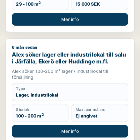
2
29 - 100 m
15 000 SEK
Mer info
6 mån sedan
ill salu i Ekerö, Huddinge eller Botkyrka m.fl.
Alex söker lager eller industrilokal till salu i Järfälla
Alex söker lager eller industrilokal till salu
i Järfälla, Ekerö eller Huddinge m.fl.
Alex söker 100-200 m² lager / industrilokal till
försäljning
Type
Lager, Industrilokal
Storlek
Max. per månad
2
100 - 200 m
Ej angivet
Mer info