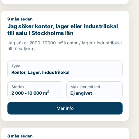
9 mån sedan
ell eller garage till salu i Upplands Väsby, Vallentuna eller
Jag söker kontor, lager eller industrilokal till salu i St
Jag söker kontor, lager eller industrilokal
till salu i Stockholms län
Jag söker 2000-10000 m² kontor / lager / industrilokal
till försäljning
Type
Kontor, Lager, Industrilokal
Storlek
Max. per månad
2
2 000 - 10 000 m
Ej angivet
Mer info
8 mån sedan
yrka eller Haninge m.fl.
ms län
Lisa söker lager eller industrilokal till salu i Huddinge