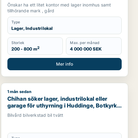
Önskar ha ett litet kontor med lager inomhus samt
tillhörande mark , gård
Type
Lager, Industrilokal
Storlek
Max. per månad
2
200 - 800 m
4 000 000 SEK
Mer info
1 mån sedan
för uthyrning i Upplands Väsby, Vallentuna eller Järfälla m
Chihan söker lager, industrilokal eller garage för uthyr
Chihan söker lager, industrilokal eller
garage för uthyrning i Huddinge, Botkyrka
eller Haninge m.fl.
Bilvård bilverkstad bil tvätt