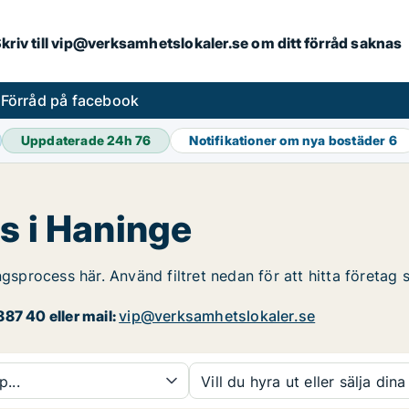
. Skriv till vip@verksamhetslokaler.se om ditt förråd saknas
s
Förråd på facebook
Uppdaterade 24h
76
Notifikationer om nya bostäder
6
s i Haninge
ngsprocess här. Använd filtret nedan för att hitta företag
87 40 eller mail:
vip@verksamhetslokaler.se
p...
Vill du hyra ut eller sälja dina