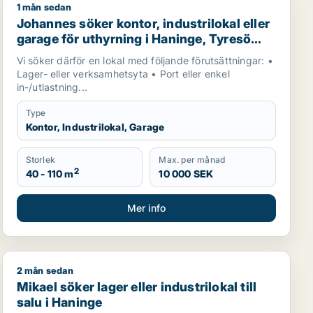
1 mån sedan
Haninge
Johannes söker kontor, industrilokal eller garage för u
Johannes söker kontor, industrilokal eller
garage för uthyrning i Haninge, Tyresö
eller Nacka m.fl.
Vi söker därför en lokal med följande förutsättningar: •
Lager- eller verksamhetsyta • Port eller enkel
in-/utlastning...
Type
Kontor, Industrilokal, Garage
Storlek
Max. per månad
2
40 - 110 m
10 000 SEK
Mer info
2 mån sedan
 uthyrning i Stockholms län
Mikael söker lager eller industrilokal till salu i Haninge
Mikael söker lager eller industrilokal till
salu i Haninge