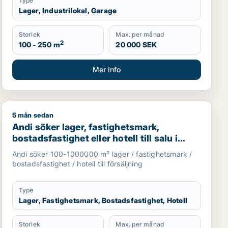
Type
Lager, Industrilokal, Garage
Storlek
Max. per månad
2
100 - 250 m
20 000 SEK
Mer info
5 mån sedan
u i Stockholms län
Huddinge, Botkyrka eller Haninge m.fl.
Andi söker lager, fastighetsmark, bostadsfastighet eller
Andi söker lager, fastighetsmark,
bostadsfastighet eller hotell till salu i
Stockholms län
Andi söker 100-1000000 m² lager / fastighetsmark /
bostadsfastighet / hotell till försäljning
Type
Lager, Fastighetsmark, Bostadsfastighet, Hotell
Storlek
Max. per månad