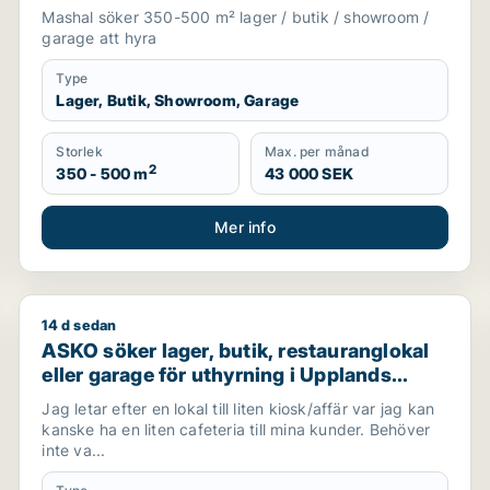
Mashal söker 350-500 m² lager / butik / showroom /
garage att hyra
Type
Lager, Butik, Showroom, Garage
Storlek
Max. per månad
2
350 - 500 m
43 000 SEK
Mer info
14 d sedan
thyrning i Värmdö, Huddinge eller Botkyrka m.fl.
ASKO söker lager, butik, restauranglokal eller garage 
ASKO söker lager, butik, restauranglokal
eller garage för uthyrning i Upplands
Väsby, Vallentuna eller Järfälla m.fl.
Jag letar efter en lokal till liten kiosk/affär var jag kan
kanske ha en liten cafeteria till mina kunder. Behöver
inte va...