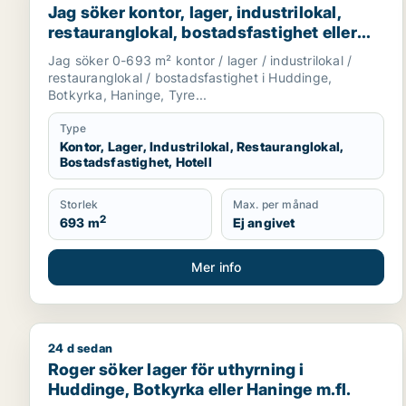
Jag söker kontor, lager, industrilokal,
restauranglokal, bostadsfastighet eller
hotell till salu i Huddinge, Botkyrka eller
Jag söker 0-693 m² kontor / lager / industrilokal /
Haninge m.fl.
restauranglokal / bostadsfastighet i Huddinge,
Botkyrka, Haninge, Tyre...
Type
Kontor, Lager, Industrilokal, Restauranglokal,
Bostadsfastighet, Hotell
Storlek
Max. per månad
2
693 m
Ej angivet
Mer info
24 d sedan
Roger söker lager för uthyrning i Huddinge, Botkyrk
Roger söker lager för uthyrning i
Huddinge, Botkyrka eller Haninge m.fl.