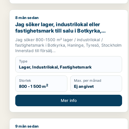
8 mån sedan
Jag söker lager, industrilokal eller fastighetsmark t
Jag söker lager, industrilokal eller
fastighetsmark till salu i Botkyrka,
Haninge eller Tyresö m.fl.
Jag söker 800-1500 m² lager / industrilokal /
fastighetsmark i Botkyrka, Haninge, Tyresö, Stockholm
Innerstad till försälj...
Type
Lager, Industrilokal, Fastighetsmark
Storlek
Max. per månad
2
800 - 1 500 m
Ej angivet
Mer info
9 mån sedan
Jag söker kontor, lager, industrilokal, restauranglok