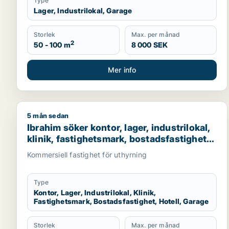
Type
Lager, Industrilokal, Garage
Storlek
Max. per månad
2
50 - 100 m
8 000 SEK
Mer info
5 mån sedan
Ibrahim söker kontor, lager, industrilokal, klinik, f
Ibrahim söker kontor, lager, industrilokal,
klinik, fastighetsmark, bostadsfastighet,
hotell eller garage till salu i Stockholms
Kommersiell fastighet för uthyrning
län
Type
Kontor, Lager, Industrilokal, Klinik,
Fastighetsmark, Bostadsfastighet, Hotell, Garage
Storlek
Max. per månad