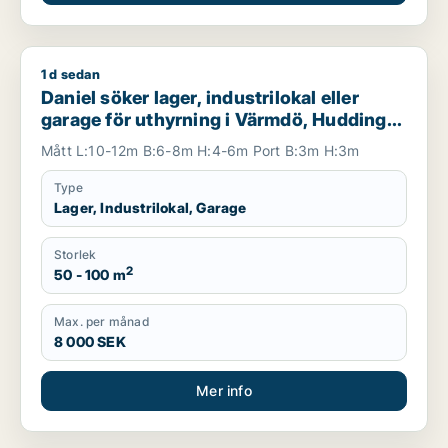
1 d sedan
Daniel söker lager, industrilokal eller garage för uthyrning i
Daniel söker lager, industrilokal eller
garage för uthyrning i Värmdö, Huddinge
eller Botkyrka m.fl.
Mått L:10-12m B:6-8m H:4-6m Port B:3m H:3m
Type
Lager, Industrilokal, Garage
Storlek
2
50 - 100 m
Max. per månad
8 000 SEK
Mer info