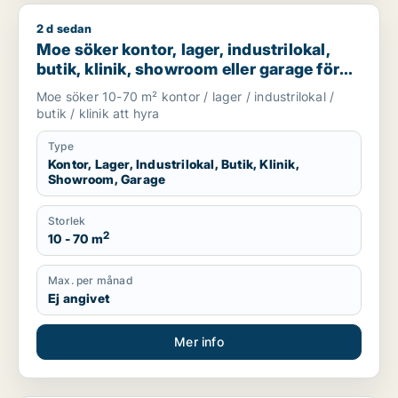
2 d sedan
Moe söker kontor, lager, industrilokal, butik, klinik, showroo
Moe söker kontor, lager, industrilokal,
butik, klinik, showroom eller garage för
uthyrning i Stockholm
Moe söker 10-70 m² kontor / lager / industrilokal /
butik / klinik att hyra
Type
Kontor, Lager, Industrilokal, Butik, Klinik,
Showroom, Garage
Storlek
2
10 - 70 m
Max. per månad
Ej angivet
Mer info