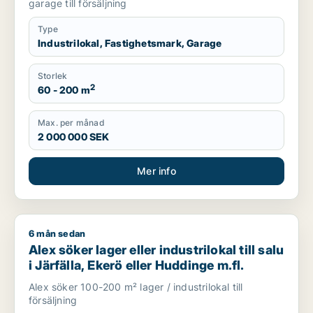
garage till försäljning
Type
Industrilokal, Fastighetsmark, Garage
Storlek
2
60 - 200 m
Max. per månad
2 000 000 SEK
Mer info
6 mån sedan
Alex söker lager eller industrilokal till salu i Järfälla, Ekerö e
Alex söker lager eller industrilokal till salu
i Järfälla, Ekerö eller Huddinge m.fl.
Alex söker 100-200 m² lager / industrilokal till
försäljning