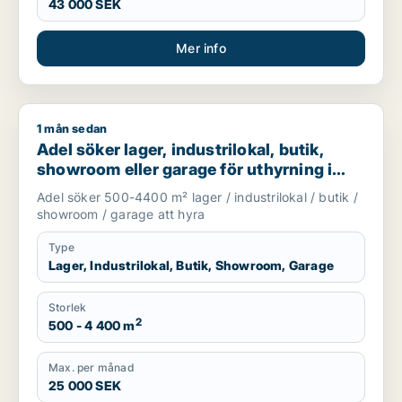
43 000 SEK
Mer info
1 mån sedan
Adel söker lager, industrilokal, butik, showroom eller garage
Adel söker lager, industrilokal, butik,
showroom eller garage för uthyrning i
Huddinge, Tyresö eller Nacka m.fl.
Adel söker 500-4400 m² lager / industrilokal / butik /
showroom / garage att hyra
Type
Lager, Industrilokal, Butik, Showroom, Garage
Storlek
2
500 - 4 400 m
Max. per månad
25 000 SEK