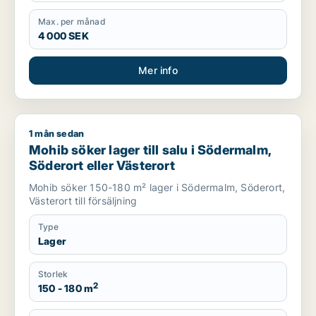
Max. per månad
4 000 SEK
Mer info
1 mån sedan
Mohib söker lager till salu i Södermalm, Söderort eller Väster
Mohib söker lager till salu i Södermalm,
Söderort eller Västerort
Mohib söker 150-180 m² lager i Södermalm, Söderort,
Västerort till försäljning
Type
Lager
Storlek
2
150 - 180 m