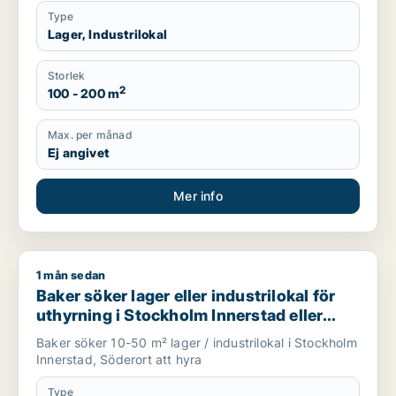
Type
Lager, Industrilokal
Storlek
2
100 - 200 m
Max. per månad
Ej angivet
Mer info
1 mån sedan
Baker söker lager eller industrilokal för uthyrning i Stockhol
Baker söker lager eller industrilokal för
uthyrning i Stockholm Innerstad eller
Söderort
Baker söker 10-50 m² lager / industrilokal i Stockholm
Innerstad, Söderort att hyra
Type