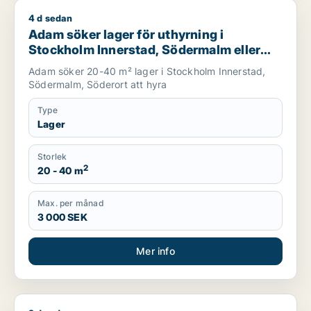
4 d sedan
Adam söker lager för uthyrning i Stockholm Innerstad, Söde
Adam söker lager för uthyrning i
Stockholm Innerstad, Södermalm eller
Söderort
Adam söker 20-40 m² lager i Stockholm Innerstad,
Södermalm, Söderort att hyra
Type
Lager
Storlek
2
20 - 40 m
Max. per månad
3 000 SEK
Mer info