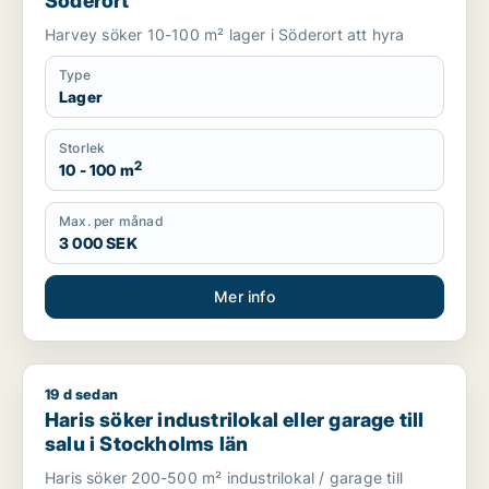
Söderort
Harvey söker 10-100 m² lager i Söderort att hyra
Type
Lager
Storlek
2
10 - 100 m
Max. per månad
3 000 SEK
Mer info
19 d sedan
Haris söker industrilokal eller garage till salu i Stockholms lä
Haris söker industrilokal eller garage till
salu i Stockholms län
Haris söker 200-500 m² industrilokal / garage till