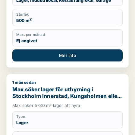
Lager, Industrilokal, Restauranglokal, Garage
Storlek
2
500 m
Max. per månad
Ej angivet
Mer info
1 mån sedan
Max söker lager för uthyrning i Stockholm Innerstad, Kungsh
Max söker lager för uthyrning i
Stockholm Innerstad, Kungsholmen eller
Vasastan m.fl.
Max söker 5-30 m² lager att hyra
Type
Lager