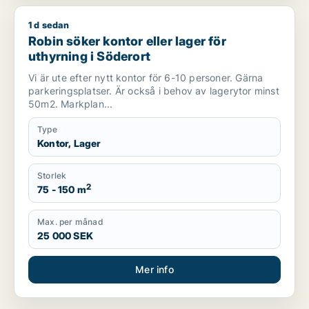
1 d sedan
Robin söker kontor eller lager för uthyrning i Söderort
Robin söker kontor eller lager för
uthyrning i Söderort
Vi är ute efter nytt kontor för 6-10 personer. Gärna
parkeringsplatser. Är också i behov av lagerytor minst
50m2. Markplan...
Type
Kontor, Lager
Storlek
2
75 - 150 m
Max. per månad
25 000 SEK
Mer info