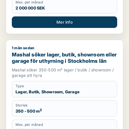
Max. per månad
2 000 000 SEK
Mer info
1 mån sedan
Mashal söker lager, butik, showroom eller garage för uthyrni
Mashal söker lager, butik, showroom eller
garage för uthyrning i Stockholms län
Mashal söker 350-500 m² lager / butik / showroom /
garage att hyra
Type
Lager, Butik, Showroom, Garage
Storlek
2
350 - 500 m
Max. per månad