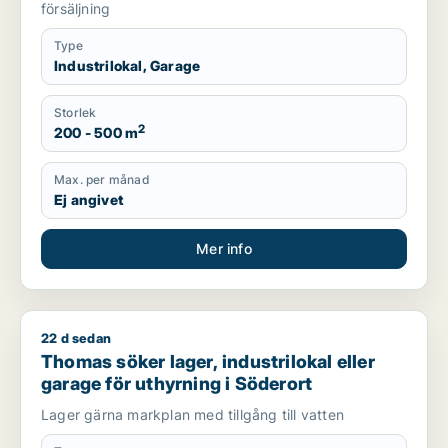
försäljning
Type
Industrilokal, Garage
Storlek
2
200 - 500 m
Max. per månad
Ej angivet
Mer info
22 d sedan
Thomas söker lager, industrilokal eller garage för uthyrning 
Thomas söker lager, industrilokal eller
garage för uthyrning i Söderort
Lager gärna markplan med tillgång till vatten