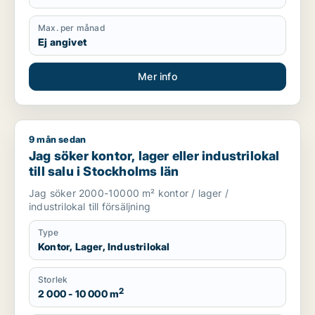
Max. per månad
Ej angivet
Mer info
9 mån sedan
Jag söker kontor, lager eller industrilokal till salu i Stockholm
Jag söker kontor, lager eller industrilokal
till salu i Stockholms län
Jag söker 2000-10000 m² kontor / lager /
industrilokal till försäljning
Type
Kontor, Lager, Industrilokal
Storlek
2
2 000 - 10 000 m