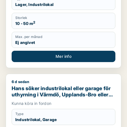
Lager, Industrilokal
Storlek
2
10 - 50 m
Max. per månad
Ej angivet
Mer info
6 d sedan
Hans söker industrilokal eller garage för uthyrning i Värmdö,
Hans söker industrilokal eller garage för
uthyrning i Värmdö, Upplands-Bro eller
Nacka m.fl.
Kunna köra in fordon
Type
Industrilokal, Garage