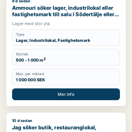
9 d sedan
Ammouri söker lager, industrilokal eller fastighetsmark till sal
Ammouri söker lager, industrilokal eller
fastighetsmark till salu i Södertälje eller
Söderort
Lager med stor yta
Type
Lager, Industrilokal, Fastighetsmark
Storlek
2
500 - 1 000 m
Max. per månad
1 000 000 SEK
Mer info
10 d sedan
Jag söker butik, restauranglokal, bostadsfastighet, hotell elle
Jag söker butik, restauranglokal,