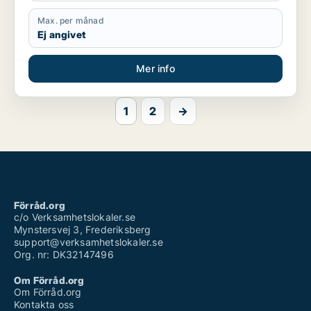
Max. per månad
Ej angivet
Mer info
1
2
→
Förråd.org
c/o Verksamhetslokaler.se
Mynstersvej 3, Frederiksberg
support@verksamhetslokaler.se
Org. nr: DK32147496
Om Förråd.org
Om Förråd.org
Kontakta oss