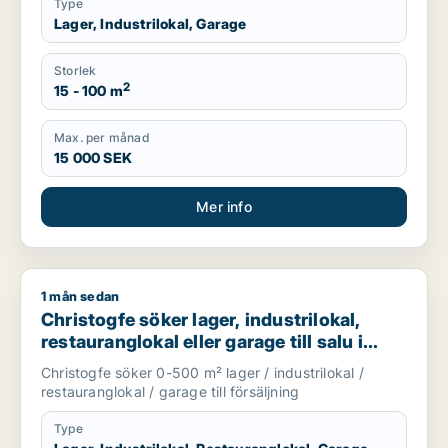
Type
Lager, Industrilokal, Garage
Storlek
2
15 - 100 m
Max. per månad
15 000 SEK
Mer info
1 mån sedan
Christogfe söker lager, industrilokal, restauranglokal eller g
Christogfe söker lager, industrilokal,
restauranglokal eller garage till salu i
Nykvarn, Stockholm Innerstad eller
Christogfe söker 0-500 m² lager / industrilokal /
Kungsholmen m.fl.
restauranglokal / garage till försäljning
Type