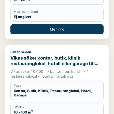
Max. per månad
Ej angivet
Mer info
8 mån sedan
Vikas söker kontor, butik, klinik, restauranglokal, hotell eller
Vikas söker kontor, butik, klinik,
restauranglokal, hotell eller garage till
salu i Upplands Väsby, Vallentuna eller
Vikas söker 10-100 m² kontor / butik / klinik /
Österåker m.fl.
restauranglokal / hotell till försäljning
Type
Kontor, Butik, Klinik, Restauranglokal, Hotell,
Garage
Storlek
2
10 - 100 m