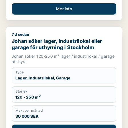
Mer info
7 d sedan
Johan söker lager, industrilokal eller garage för uthyrning i
Johan söker lager, industrilokal eller
garage för uthyrning i Stockholm
Johan söker 120-250 m² lager / industrilokal / garage
att hyra
Type
Lager, Industrilokal, Garage
Storlek
2
120 - 250 m
Max. per månad
30 000 SEK