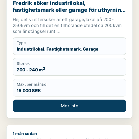
Fredrik söker industrilokal,
fastighetsmark eller garage för uthyrning
i Söderort
Hej det vi eftersöker är ett garage/lokal på 200-
250kvm och till det en tillhörande utedel ca 200kvm
som är stängsel runt ...
Type
Industrilokal, Fastighetsmark, Garage
Storlek
2
200 - 240 m
Max. per månad
15 000 SEK
Mer info
1 mån sedan
Chihan söker lager, industrilokal eller garage för uthyrning i