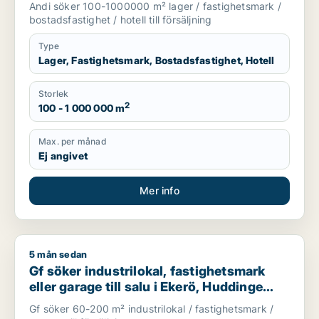
Andi söker 100-1000000 m² lager / fastighetsmark /
bostadsfastighet / hotell till försäljning
Type
Lager, Fastighetsmark, Bostadsfastighet, Hotell
Storlek
2
100 - 1 000 000 m
Max. per månad
Ej angivet
Mer info
5 mån sedan
Gf söker industrilokal, fastighetsmark eller garage till salu i
Gf söker industrilokal, fastighetsmark
eller garage till salu i Ekerö, Huddinge
eller Botkyrka m.fl.
Gf söker 60-200 m² industrilokal / fastighetsmark /