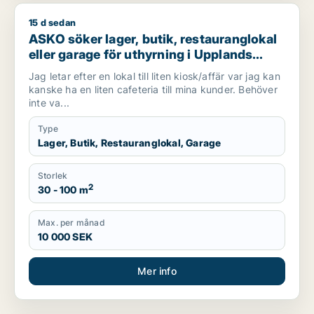
15 d sedan
ASKO söker lager, butik, restauranglokal eller garage för uthy
ASKO söker lager, butik, restauranglokal
eller garage för uthyrning i Upplands
Väsby, Vallentuna eller Järfälla m.fl.
Jag letar efter en lokal till liten kiosk/affär var jag kan
kanske ha en liten cafeteria till mina kunder. Behöver
inte va...
Type
Lager, Butik, Restauranglokal, Garage
Storlek
2
30 - 100 m
Max. per månad
10 000 SEK
Mer info