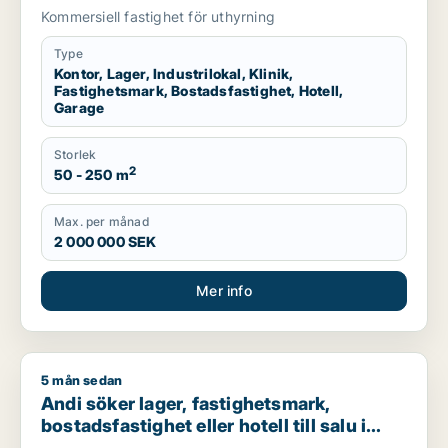
hotell eller garage till salu i Stockholms
Kommersiell fastighet för uthyrning
län
Type
Kontor, Lager, Industrilokal, Klinik,
Fastighetsmark, Bostadsfastighet, Hotell,
Garage
Storlek
2
50 - 250 m
Max. per månad
2 000 000 SEK
Mer info
5 mån sedan
Andi söker lager, fastighetsmark, bostadsfastighet eller hotell
Andi söker lager, fastighetsmark,
bostadsfastighet eller hotell till salu i
Stockholms län