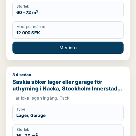
Storlek
2
60 - 72 m
Max. per månad
12 000 SEK
Mer info
3 d sedan
Saskia söker lager eller garage för uthyrning i Nacka, Stock
Saskia söker lager eller garage för
uthyrning i Nacka, Stockholm Innerstad
eller Södermalm m.fl.
Har lokal egen ingång. Tack
Type
Lager, Garage
Storlek
2
16 - 20 m