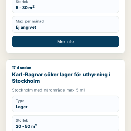
Storlek
2
5 - 30 m
Max. per månad
Ej angivet
Mer info
17 d sedan
Karl-Ragnar söker lager för uthyrning i Stockholm
Karl-Ragnar söker lager för uthyrning i
Stockholm
Stockholm med närområde max 5 mil
Type
Lager
Storlek
2
20 - 50 m