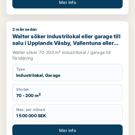
Mer info
2 mån sedan
Walter söker industrilokal eller garage till salu i Upplands Vä
Walter söker industrilokal eller garage till
salu i Upplands Väsby, Vallentuna eller
Österåker m.fl.
Walter söker 70-200 m² industrilokal / garage till
försäljning
Type
Industrilokal, Garage
Storlek
2
70 - 200 m
Max. per månad
1 500 000 SEK
Mer info