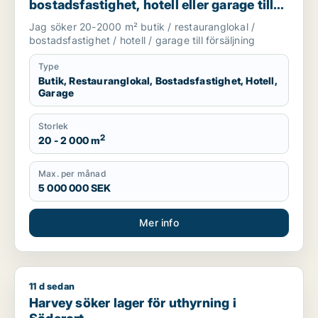
bostadsfastighet, hotell eller garage till
salu i Stockholms län
Jag söker 20-2000 m² butik / restauranglokal /
bostadsfastighet / hotell / garage till försäljning
Type
Butik, Restauranglokal, Bostadsfastighet, Hotell,
Garage
Storlek
2
20 - 2 000 m
Max. per månad
5 000 000 SEK
Mer info
11 d sedan
Harvey söker lager för uthyrning i Söderort
Harvey söker lager för uthyrning i