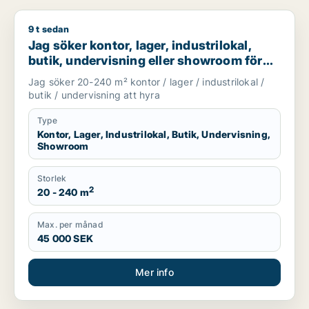
9 t sedan
Jag söker kontor, lager, industrilokal, butik, undervisning e
Jag söker kontor, lager, industrilokal,
butik, undervisning eller showroom för
uthyrning i Stockholm
Jag söker 20-240 m² kontor / lager / industrilokal /
butik / undervisning att hyra
Type
Kontor, Lager, Industrilokal, Butik, Undervisning,
Showroom
Storlek
2
20 - 240 m
Max. per månad
45 000 SEK
Mer info