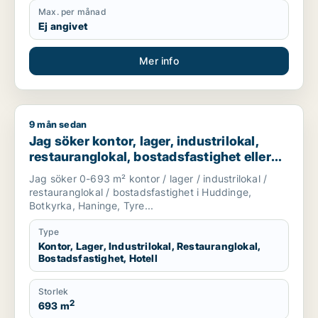
Max. per månad
Ej angivet
Mer info
9 mån sedan
Jag söker kontor, lager, industrilokal, restauranglokal, bostad
Jag söker kontor, lager, industrilokal,
restauranglokal, bostadsfastighet eller
hotell till salu i Huddinge, Botkyrka eller
Jag söker 0-693 m² kontor / lager / industrilokal /
Haninge m.fl.
restauranglokal / bostadsfastighet i Huddinge,
Botkyrka, Haninge, Tyre...
Type
Kontor, Lager, Industrilokal, Restauranglokal,
Bostadsfastighet, Hotell
Storlek
2
693 m