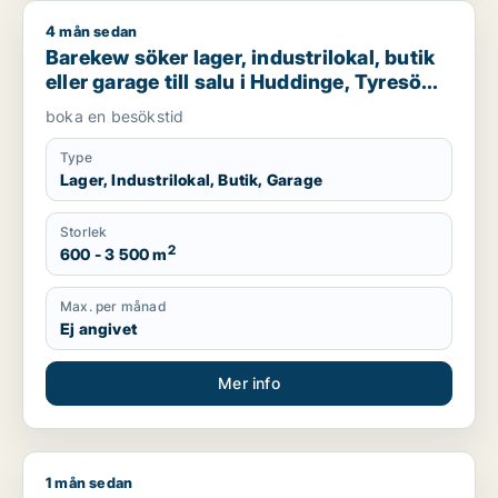
4 mån sedan
Barekew söker lager, industrilokal, butik eller garage till sal
Barekew söker lager, industrilokal, butik
eller garage till salu i Huddinge, Tyresö
eller Nacka m.fl.
boka en besökstid
Type
Lager, Industrilokal, Butik, Garage
Storlek
2
600 - 3 500 m
Max. per månad
Ej angivet
Mer info
1 mån sedan
Fredrik söker industrilokal, fastighetsmark eller garage för u