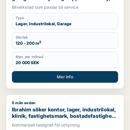
Vallentuna eller Upplands-Bro m.fl.
Bilverkstad som passar bil service
Type
Lager, Industrilokal, Garage
Storlek
2
120 - 200 m
Max. per månad
20 000 SEK
Mer info
5 mån sedan
Ibrahim söker kontor, lager, industrilokal, klinik, fastighetsma
Ibrahim söker kontor, lager, industrilokal,
klinik, fastighetsmark, bostadsfastighet,
hotell eller garage till salu i Stockholms
Kommersiell fastighet för uthyrning
län