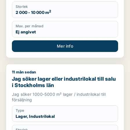
Storlek
2
2 000 - 10 000 m
Max. per månad
Ej angivet
Mer info
11 mån sedan
Jag söker lager eller industrilokal till salu i Stockholms län
Jag söker lager eller industrilokal till salu
i Stockholms län
Jag söker 1000-5000 m² lager / industrilokal till
försäljning
Type
Lager, Industrilokal
Storlek