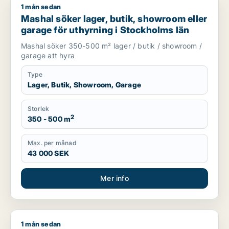
1 mån sedan
Mashal söker lager, butik, showroom eller garage för uthyrni
Mashal söker lager, butik, showroom eller
garage för uthyrning i Stockholms län
Mashal söker 350-500 m² lager / butik / showroom /
garage att hyra
Type
Lager, Butik, Showroom, Garage
Storlek
2
350 - 500 m
Max. per månad
43 000 SEK
Mer info
1 mån sedan
Elsa söker lager eller garage för uthyrning i Upplands Väsby,