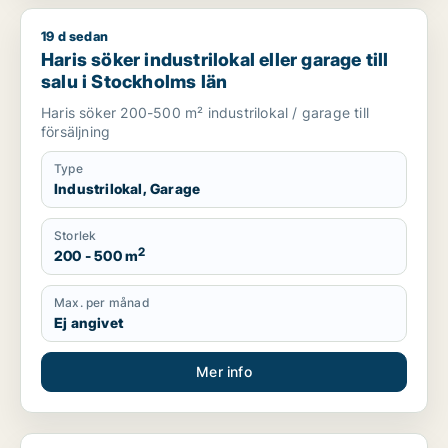
19 d sedan
Haris söker industrilokal eller garage till salu i Stockholms lä
Haris söker industrilokal eller garage till
salu i Stockholms län
Haris söker 200-500 m² industrilokal / garage till
försäljning
Type
Industrilokal, Garage
Storlek
2
200 - 500 m
Max. per månad
Ej angivet
Mer info