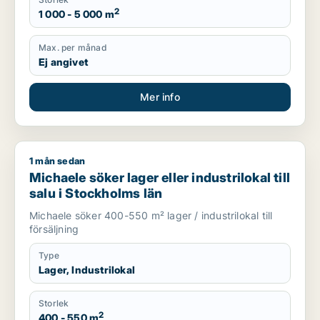
2
1 000 - 5 000 m
Max. per månad
Ej angivet
Mer info
1 mån sedan
Michaele söker lager eller industrilokal till salu i Stockholms l
Michaele söker lager eller industrilokal till
salu i Stockholms län
Michaele söker 400-550 m² lager / industrilokal till
försäljning
Type
Lager, Industrilokal
Storlek
2
400 - 550 m