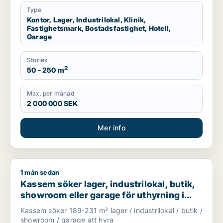
Type
Kontor, Lager, Industrilokal, Klinik,
Fastighetsmark, Bostadsfastighet, Hotell,
Garage
Storlek
2
50 - 250 m
Max. per månad
2 000 000 SEK
Mer info
1 mån sedan
Kassem söker lager, industrilokal, butik, showroom eller gar
Kassem söker lager, industrilokal, butik,
showroom eller garage för uthyrning i
Upplands Väsby, Vallentuna eller
Kassem söker 189-231 m² lager / industrilokal / butik /
Upplands-Bro m.fl.
showroom / garage att hyra