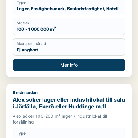
Type
Lager, Fastighetsmark, Bostadsfastighet, Hotell
Storlek
2
100 - 1 000 000 m
Max. per månad
Ej angivet
Mer info
6 mån sedan
Alex söker lager eller industrilokal till salu i Järfälla, Ekerö e
Alex söker lager eller industrilokal till salu
i Järfälla, Ekerö eller Huddinge m.fl.
Alex söker 100-200 m² lager / industrilokal till
försäljning
Type