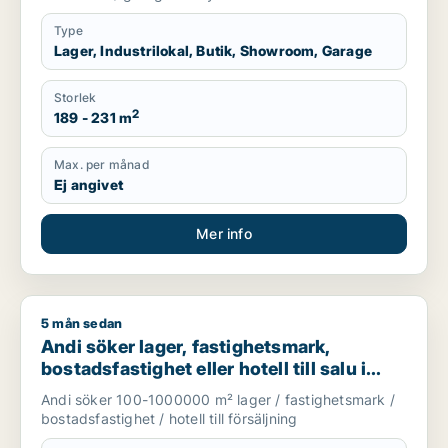
Type
Lager, Industrilokal, Butik, Showroom, Garage
Storlek
2
189 - 231 m
Max. per månad
Ej angivet
Mer info
5 mån sedan
Andi söker lager, fastighetsmark, bostadsfastighet eller hotell
Andi söker lager, fastighetsmark,
bostadsfastighet eller hotell till salu i
Stockholms län
Andi söker 100-1000000 m² lager / fastighetsmark /
bostadsfastighet / hotell till försäljning