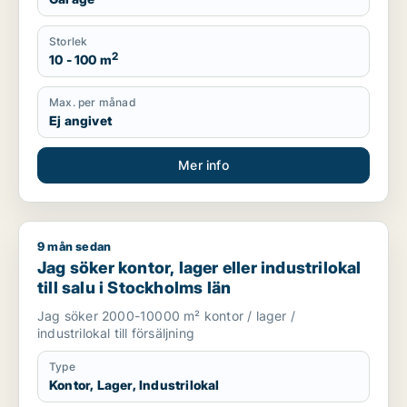
Storlek
2
10 - 100 m
Max. per månad
Ej angivet
Mer info
9 mån sedan
Jag söker kontor, lager eller industrilokal till salu i Stockholm
Jag söker kontor, lager eller industrilokal
till salu i Stockholms län
Jag söker 2000-10000 m² kontor / lager /
industrilokal till försäljning
Type
Kontor, Lager, Industrilokal