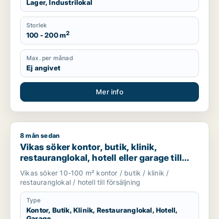
Lager, Industrilokal
Storlek
2
100 - 200 m
Max. per månad
Ej angivet
Mer info
8 mån sedan
Vikas söker kontor, butik, klinik, restauranglokal, hotell eller
Vikas söker kontor, butik, klinik,
restauranglokal, hotell eller garage till
salu i Upplands Väsby, Vallentuna eller
Vikas söker 10-100 m² kontor / butik / klinik /
Österåker m.fl.
restauranglokal / hotell till försäljning
Type
Kontor, Butik, Klinik, Restauranglokal, Hotell,
Garage