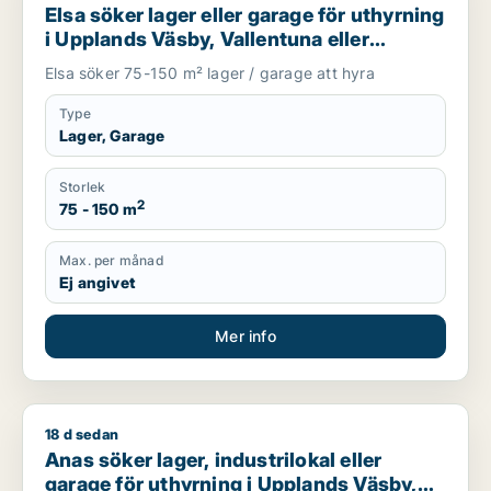
Elsa söker lager eller garage för uthyrning
i Upplands Väsby, Vallentuna eller
Upplands-Bro m.fl.
Elsa söker 75-150 m² lager / garage att hyra
Type
Lager, Garage
Storlek
2
75 - 150 m
Max. per månad
Ej angivet
Mer info
18 d sedan
Anas söker lager, industrilokal eller garage för uthyrning i 
Anas söker lager, industrilokal eller
garage för uthyrning i Upplands Väsby,