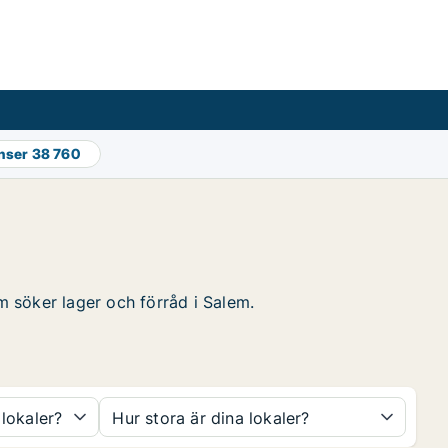
onser
38 760
om söker lager och förråd i Salem.
 lokaler?
Hur stora är dina lokaler?