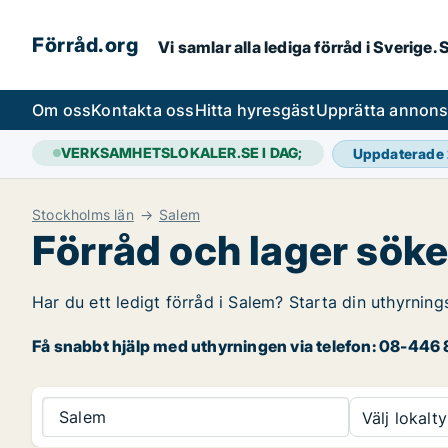
Förråd.org
Vi samlar alla lediga förråd i Sverige
Om oss
Kontakta oss
Hitta hyresgäst
Upprätta annon
VERKSAMHETSLOKALER.SE I DAG;
Uppdaterade
Stockholms län
Salem
Förråd och lager söke
Har du ett ledigt förråd i Salem? Starta din uthyrning
Få snabbt hjälp med uthyrningen via telefon: 08-446 8
Salem
Välj lokalty