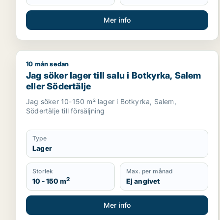
Mer info
10 mån sedan
Jag söker lager till salu i Botkyrka, Salem eller Söd
Jag söker lager till salu i Botkyrka, Salem
eller Södertälje
Jag söker 10-150 m² lager i Botkyrka, Salem,
Södertälje till försäljning
Type
Lager
Storlek
Max. per månad
2
10 - 150 m
Ej angivet
Mer info