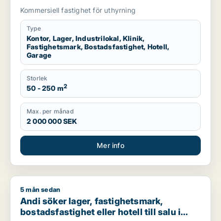
hotell eller garage till salu i Stockholms
Kommersiell fastighet för uthyrning
län
Type
Kontor, Lager, Industrilokal, Klinik,
Fastighetsmark, Bostadsfastighet, Hotell,
Garage
Storlek
2
50 - 250 m
Max. per månad
2 000 000 SEK
Mer info
5 mån sedan
Andi söker lager, fastighetsmark, bostadsfastighet eller hotell
Andi söker lager, fastighetsmark,
bostadsfastighet eller hotell till salu i