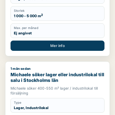
Storlek
2
1 000 - 5 000 m
Max. per månad
Ej angivet
Mer info
1 mån sedan
Michaele söker lager eller industrilokal till salu i Stockholms l
Michaele söker lager eller industrilokal till
salu i Stockholms län
Michaele söker 400-550 m² lager / industrilokal till
försäljning
Type
Lager, Industrilokal