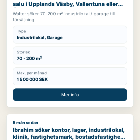
salu i Upplands Väsby, Vallentuna eller
Österåker m.fl.
Walter söker 70-200 m² industrilokal / garage till
försäljning
Type
Industrilokal, Garage
Storlek
2
70 - 200 m
Max. per månad
1 500 000 SEK
Mer info
5 mån sedan
Ibrahim söker kontor, lager, industrilokal, klinik, fastighetsma
Ibrahim söker kontor, lager, industrilokal,
klinik, fastighetsmark, bostadsfastighet,