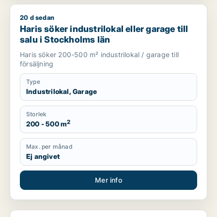
20 d sedan
Haris söker industrilokal eller garage till salu i Stockholms lä
Haris söker industrilokal eller garage till
salu i Stockholms län
Haris söker 200-500 m² industrilokal / garage till
försäljning
Type
Industrilokal, Garage
Storlek
2
200 - 500 m
Max. per månad
Ej angivet
Mer info