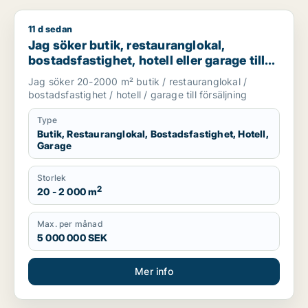
11 d sedan
Jag söker butik, restauranglokal, bostadsfastighet, hotell elle
Jag söker butik, restauranglokal,
bostadsfastighet, hotell eller garage till
salu i Stockholms län
Jag söker 20-2000 m² butik / restauranglokal /
bostadsfastighet / hotell / garage till försäljning
Type
Butik, Restauranglokal, Bostadsfastighet, Hotell,
Garage
Storlek
2
20 - 2 000 m
Max. per månad
5 000 000 SEK
Mer info