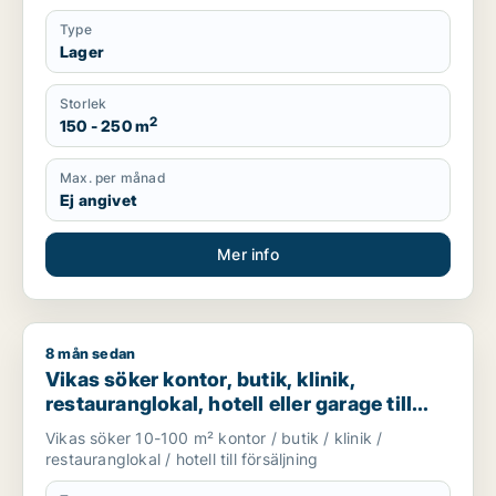
Type
Lager
Storlek
2
150 - 250 m
Max. per månad
Ej angivet
Mer info
8 mån sedan
Vikas söker kontor, butik, klinik, restauranglokal, hotell eller
Vikas söker kontor, butik, klinik,
restauranglokal, hotell eller garage till
salu i Upplands Väsby, Vallentuna eller
Vikas söker 10-100 m² kontor / butik / klinik /
Österåker m.fl.
restauranglokal / hotell till försäljning