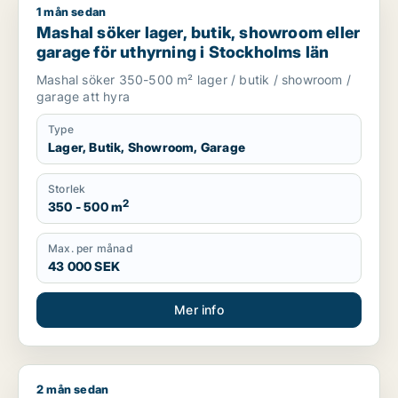
1 mån sedan
Mashal söker lager, butik, showroom eller garage för uthyrni
Mashal söker lager, butik, showroom eller
garage för uthyrning i Stockholms län
Mashal söker 350-500 m² lager / butik / showroom /
garage att hyra
Type
Lager, Butik, Showroom, Garage
Storlek
2
350 - 500 m
Max. per månad
43 000 SEK
Mer info
2 mån sedan
Jacob söker kontor, lager, industrilokal eller garage till sal