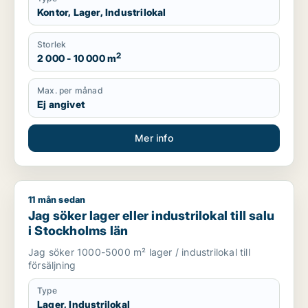
Kontor, Lager, Industrilokal
Storlek
2
2 000 - 10 000 m
Max. per månad
Ej angivet
Mer info
11 mån sedan
Jag söker lager eller industrilokal till salu i Stockholms län
Jag söker lager eller industrilokal till salu
i Stockholms län
Jag söker 1000-5000 m² lager / industrilokal till
försäljning
Type
Lager, Industrilokal