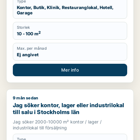
Type
Kontor, Butik, Klinik, Restauranglokal, Hotell,
Garage
Storlek
2
10 - 100 m
Max. per månad
Ej angivet
Mer info
9 mån sedan
Jag söker kontor, lager eller industrilokal till salu i Stockholm
Jag söker kontor, lager eller industrilokal
till salu i Stockholms län
Jag söker 2000-10000 m² kontor / lager /
industrilokal till försäljning
Type