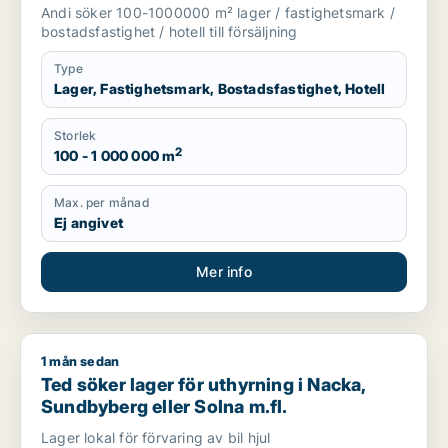
Stockholms län
Andi söker 100-1000000 m² lager / fastighetsmark /
bostadsfastighet / hotell till försäljning
Type
Lager, Fastighetsmark, Bostadsfastighet, Hotell
Storlek
2
100 - 1 000 000 m
Max. per månad
Ej angivet
Mer info
1 mån sedan
Ted söker lager för uthyrning i Nacka, Sundbyberg eller Soln
Ted söker lager för uthyrning i Nacka,
Sundbyberg eller Solna m.fl.
Lager lokal för förvaring av bil hjul