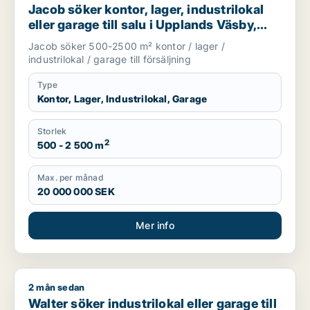
Jacob söker kontor, lager, industrilokal
eller garage till salu i Upplands Väsby,
Danderyd eller Sollentuna m.fl.
Jacob söker 500-2500 m² kontor / lager /
industrilokal / garage till försäljning
Type
Kontor, Lager, Industrilokal, Garage
Storlek
2
500 - 2 500 m
Max. per månad
20 000 000 SEK
Mer info
2 mån sedan
Walter söker industrilokal eller garage till salu i Upplands Vä
Walter söker industrilokal eller garage till