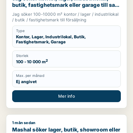
butik, fastighetsmark eller garage till salu
i Vallentuna, Österåker eller Järfälla m.fl.
Jag söker 100-10000 m² kontor / lager / industrilokal
/ butik / fastighetsmark till försäljning
Type
Kontor, Lager, Industrilokal, Butik,
Fastighetsmark, Garage
Storlek
2
100 - 10 000 m
Max. per månad
Ej angivet
Mer info
1 mån sedan
Mashal söker lager, butik, showroom eller garage för uthyrni
Mashal söker lager, butik, showroom eller