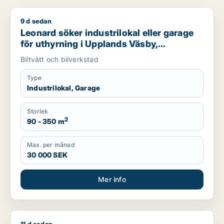
9 d sedan
Leonard söker industrilokal eller garage för uthyrning i Uppl
Leonard söker industrilokal eller garage
för uthyrning i Upplands Väsby,
Vallentuna eller Österåker m.fl.
Biltvätt och bilverkstad
Type
Industrilokal, Garage
Storlek
2
90 - 350 m
Max. per månad
30 000 SEK
Mer info