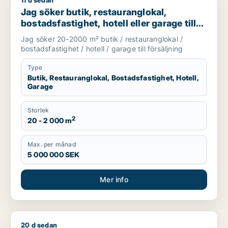
11 d sedan
Jag söker butik, restauranglokal, bostadsfastighet, hotell elle
Jag söker butik, restauranglokal,
bostadsfastighet, hotell eller garage till
salu i Stockholms län
Jag söker 20-2000 m² butik / restauranglokal /
bostadsfastighet / hotell / garage till försäljning
Type
Butik, Restauranglokal, Bostadsfastighet, Hotell,
Garage
Storlek
2
20 - 2 000 m
Max. per månad
5 000 000 SEK
Mer info
20 d sedan
Haris söker industrilokal eller garage till salu i Stockholms lä