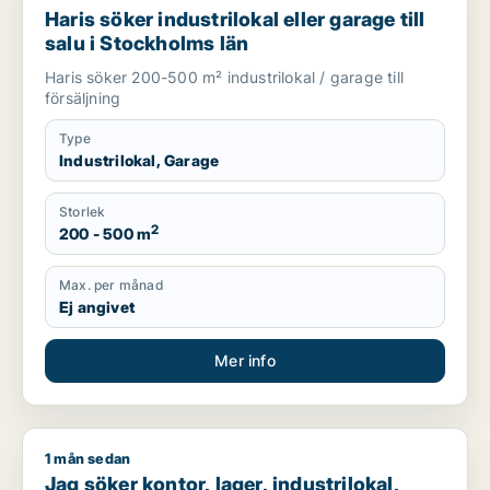
Haris söker industrilokal eller garage till
salu i Stockholms län
Haris söker 200-500 m² industrilokal / garage till
försäljning
Type
Industrilokal, Garage
Storlek
2
200 - 500 m
Max. per månad
Ej angivet
Mer info
1 mån sedan
Jag söker kontor, lager, industrilokal, butik, fastighetsmark ell
Jag söker kontor, lager, industrilokal,