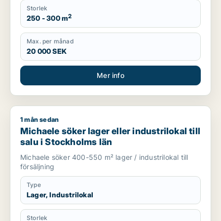
Storlek
2
250 - 300 m
Max. per månad
20 000 SEK
Mer info
1 mån sedan
Michaele söker lager eller industrilokal till salu i Stockholms l
Michaele söker lager eller industrilokal till
salu i Stockholms län
Michaele söker 400-550 m² lager / industrilokal till
försäljning
Type
Lager, Industrilokal
Storlek