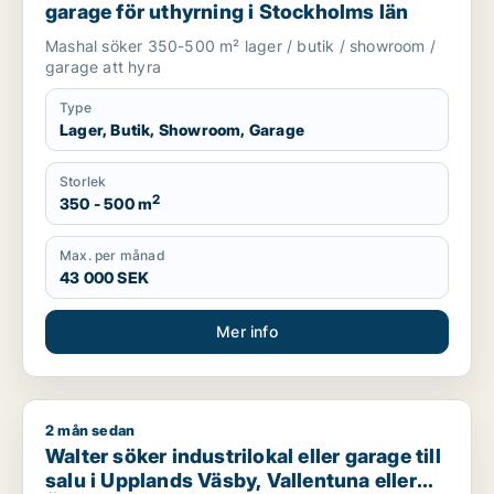
garage för uthyrning i Stockholms län
Mashal söker 350-500 m² lager / butik / showroom /
garage att hyra
Type
Lager, Butik, Showroom, Garage
Storlek
2
350 - 500 m
Max. per månad
43 000 SEK
Mer info
2 mån sedan
Walter söker industrilokal eller garage till salu i Upplands Vä
Walter söker industrilokal eller garage till
salu i Upplands Väsby, Vallentuna eller