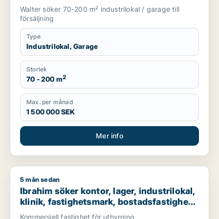
Österåker m.fl.
Walter söker 70-200 m² industrilokal / garage till
försäljning
Type
Industrilokal, Garage
Storlek
2
70 - 200 m
Max. per månad
1 500 000 SEK
Mer info
5 mån sedan
Ibrahim söker kontor, lager, industrilokal, klinik, fastighetsma
Ibrahim söker kontor, lager, industrilokal,
klinik, fastighetsmark, bostadsfastighet,
hotell eller garage till salu i Stockholms
Kommersiell fastighet för uthyrning