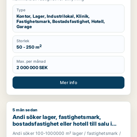
län
Type
Kontor, Lager, Industrilokal, Klinik,
Fastighetsmark, Bostadsfastighet, Hotell,
Garage
Storlek
2
50 - 250 m
Max. per månad
2 000 000 SEK
Mer info
5 mån sedan
Andi söker lager, fastighetsmark, bostadsfastighet eller hotell
Andi söker lager, fastighetsmark,
bostadsfastighet eller hotell till salu i
Stockholms län
Andi söker 100-1000000 m² lager / fastighetsmark /