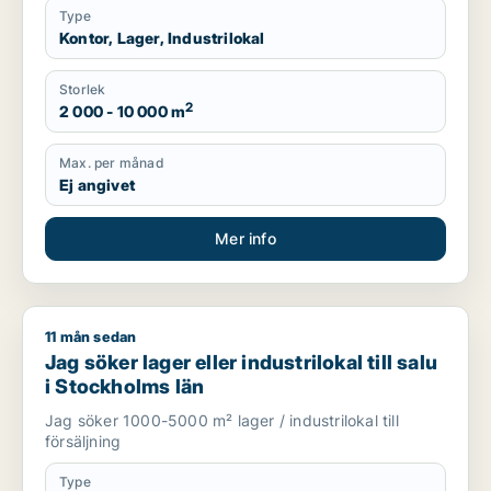
Type
Kontor, Lager, Industrilokal
Storlek
2
2 000 - 10 000 m
Max. per månad
Ej angivet
Mer info
11 mån sedan
Jag söker lager eller industrilokal till salu i Stockholms län
Jag söker lager eller industrilokal till salu
i Stockholms län
Jag söker 1000-5000 m² lager / industrilokal till
försäljning
Type