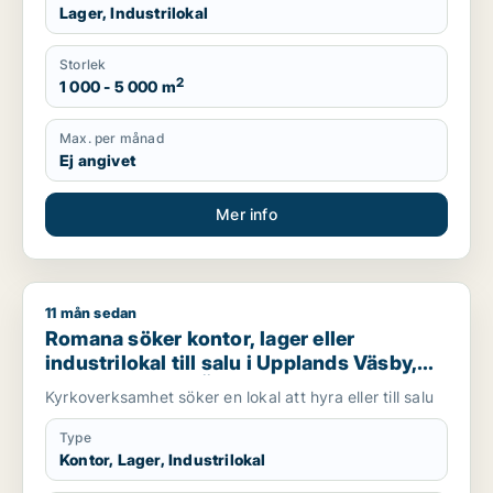
Lager, Industrilokal
Storlek
2
1 000 - 5 000 m
Max. per månad
Ej angivet
Mer info
11 mån sedan
Romana söker kontor, lager eller industrilokal till salu i Uppl
Romana söker kontor, lager eller
industrilokal till salu i Upplands Väsby,
Vallentuna eller Österåker m.fl.
Kyrkoverksamhet söker en lokal att hyra eller till salu
Type
Kontor, Lager, Industrilokal