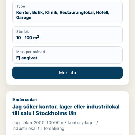
Type
Kontor, Butik, Klinik, Restauranglokal, Hotell,
Garage
Storlek
2
10 - 100 m
Max. per månad
Ej angivet
Mer info
9 mån sedan
Jag söker kontor, lager eller industrilokal till salu i Stockholm
Jag söker kontor, lager eller industrilokal
till salu i Stockholms län
Jag söker 2000-10000 m² kontor / lager /
industrilokal till försäljning