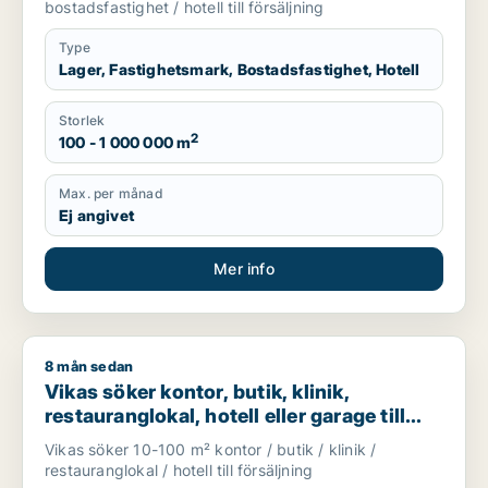
bostadsfastighet / hotell till försäljning
Type
Lager, Fastighetsmark, Bostadsfastighet, Hotell
Storlek
2
100 - 1 000 000 m
Max. per månad
Ej angivet
Mer info
8 mån sedan
Vikas söker kontor, butik, klinik, restauranglokal, hotell eller
Vikas söker kontor, butik, klinik,
restauranglokal, hotell eller garage till
salu i Upplands Väsby, Vallentuna eller
Vikas söker 10-100 m² kontor / butik / klinik /
Österåker m.fl.
restauranglokal / hotell till försäljning