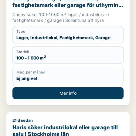
fastighetsmark eller garage för uthyrning
i Sollentuna
Conny söker 100-1000 m² lager / industrilokal /
fastighetsmark / garage i Sollentuna att hyra
Type
Lager, Industrilokal, Fastighetsmark, Garage
Storlek
2
100 - 1 000 m
Max. per månad
Ej angivet
Mer info
21 d sedan
Haris söker industrilokal eller garage till salu i Stockholms lä
Haris söker industrilokal eller garage till
salu i Stockholms län