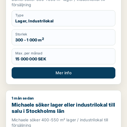
försäljning
Type
Lager, Industrilokal
Storlek
2
300 - 1 000 m
Max. per månad
15 000 000 SEK
Mer info
1 mån sedan
Michaele söker lager eller industrilokal till salu i Stockholms l
Michaele söker lager eller industrilokal till
salu i Stockholms län
Michaele söker 400-550 m² lager / industrilokal till
försäljning