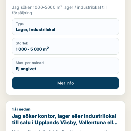
Jag söker 1000-5000 m² lager / industrilokal till
försäljning
Type
Lager, Industrilokal
Storlek
2
1 000 - 5 000 m
Max. per månad
Ej angivet
Mer info
1 år sedan
Jag söker kontor, lager eller industrilokal till salu i Upplands 
Jag söker kontor, lager eller industrilokal
till salu i Upplands Väsby, Vallentuna eller
Järfälla m.fl.