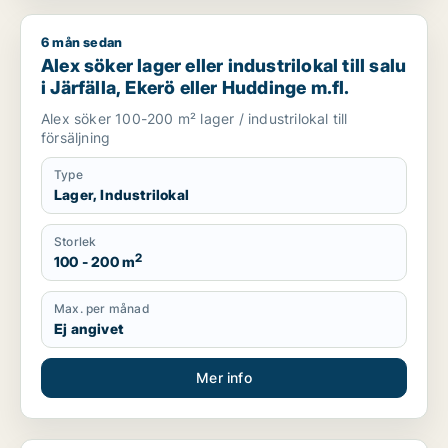
6 mån sedan
Alex söker lager eller industrilokal till salu i Järfälla, Ekerö e
Alex söker lager eller industrilokal till salu
i Järfälla, Ekerö eller Huddinge m.fl.
Alex söker 100-200 m² lager / industrilokal till
försäljning
Type
Lager, Industrilokal
Storlek
2
100 - 200 m
Max. per månad
Ej angivet
Mer info