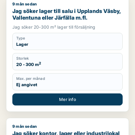
9 mån sedan
Jag söker lager till salu i Upplands Väsby, Vallentuna eller Jär
Jag söker lager till salu i Upplands Väsby,
Vallentuna eller Järfälla m.fl.
Jag söker 20-300 m² lager till försäljning
Type
Lager
Storlek
2
20 - 300 m
Max. per månad
Ej angivet
Mer info
9 mån sedan
Jag söker kontor, lager eller industrilokal till salu i Stockholm
Jag söker kontor, lager eller industrilokal