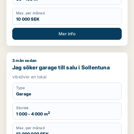
Max. per månad
10 000 SEK
Mer info
3 mån sedan
Jag söker garage till salu i Sollentuna
Jag söker garage till salu i Sollentuna
vibeöver en lokal
Type
Garage
Storlek
2
1 000 - 4 000 m
Max. per månad
12 000 000 SEK