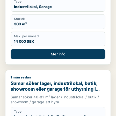
Type
Industrilokal, Garage
Storlek
2
300 m
Max. per månad
14 000 SEK
Mer info
1 mån sedan
Samar söker lager, industrilokal, butik, showroom eller garag
Samar söker lager, industrilokal, butik,
showroom eller garage för uthyrning i
Upplands Väsby, Järfälla eller Täby m.fl.
Samar söker 40-81 m² lager / industrilokal / butik /
showroom / garage att hyra
Type