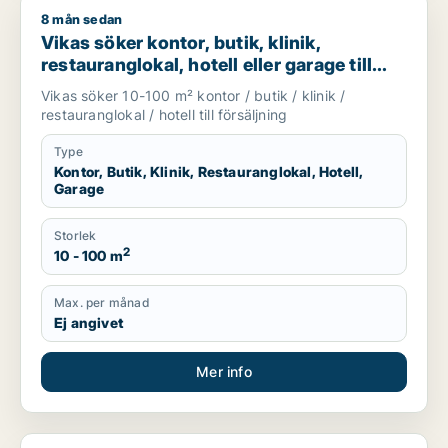
8 mån sedan
Vikas söker kontor, butik, klinik, restauranglokal, hotell eller
Vikas söker kontor, butik, klinik,
restauranglokal, hotell eller garage till
salu i Upplands Väsby, Vallentuna eller
Vikas söker 10-100 m² kontor / butik / klinik /
Österåker m.fl.
restauranglokal / hotell till försäljning
Type
Kontor, Butik, Klinik, Restauranglokal, Hotell,
Garage
Storlek
2
10 - 100 m
Max. per månad
Ej angivet
Mer info