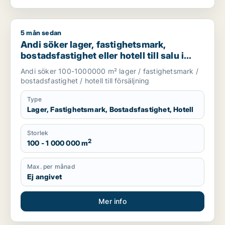
5 mån sedan
Andi söker lager, fastighetsmark, bostadsfastighet eller hotell
Andi söker lager, fastighetsmark,
bostadsfastighet eller hotell till salu i
Stockholms län
Andi söker 100-1000000 m² lager / fastighetsmark /
bostadsfastighet / hotell till försäljning
Type
Lager, Fastighetsmark, Bostadsfastighet, Hotell
Storlek
2
100 - 1 000 000 m
Max. per månad
Ej angivet
Mer info