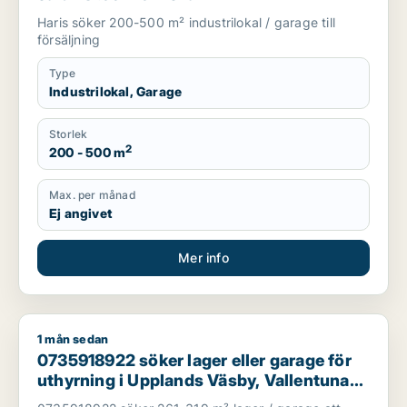
Haris söker 200-500 m² industrilokal / garage till
försäljning
Type
Industrilokal, Garage
Storlek
2
200 - 500 m
Max. per månad
Ej angivet
Mer info
1 mån sedan
0735918922 söker lager eller garage för uthyrning i Upplands 
0735918922 söker lager eller garage för
uthyrning i Upplands Väsby, Vallentuna
eller Järfälla m.fl.