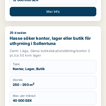
Mer info
25 d sedan
Hasse söker kontor, lager eller butik för uthyrning i Sollentu
Hasse söker kontor, lager eller butik för
uthyrning i Sollentuna
Centr. Läge, Gärna butikslokal/utställning/kontor 3
pl./ca 50 kvm lager
Type
Kontor, Lager, Butik
Storlek
2
250 - 350 m
Max. per månad
40 000 SEK