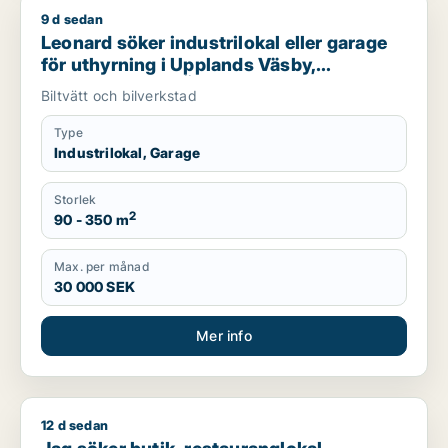
9 d sedan
Leonard söker industrilokal eller garage för uthyrning i Uppl
Leonard söker industrilokal eller garage
för uthyrning i Upplands Väsby,
Vallentuna eller Österåker m.fl.
Biltvätt och bilverkstad
Type
Industrilokal, Garage
Storlek
2
90 - 350 m
Max. per månad
30 000 SEK
Mer info
12 d sedan
Jag söker butik, restauranglokal, bostadsfastighet, hotell elle