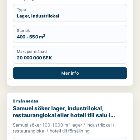
Type
Lager, Industrilokal
Storlek
2
400 - 550 m
Max. per månad
20 000 000 SEK
Mer info
9 mån sedan
Samuel söker lager, industrilokal, restauranglokal eller hotell
Samuel söker lager, industrilokal,
restauranglokal eller hotell till salu i
Upplands Väsby, Vallentuna eller
Samuel söker 100-1000 m² lager / industrilokal /
Upplands-Bro m.fl.
restauranglokal / hotell till försäljning