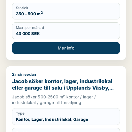
Storlek
2
350 - 500 m
Max. per månad
43 000 SEK
Mer info
2 mån sedan
Jacob söker kontor, lager, industrilokal eller garage till sal
Jacob söker kontor, lager, industrilokal
eller garage till salu i Upplands Väsby,
Danderyd eller Sollentuna m.fl.
Jacob söker 500-2500 m² kontor / lager /
industrilokal / garage till försäljning
Type
Kontor, Lager, Industrilokal, Garage