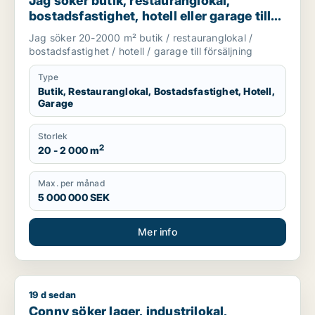
Jag söker butik, restauranglokal,
bostadsfastighet, hotell eller garage till
salu i Stockholms län
Jag söker 20-2000 m² butik / restauranglokal /
bostadsfastighet / hotell / garage till försäljning
Type
Butik, Restauranglokal, Bostadsfastighet, Hotell,
Garage
Storlek
2
20 - 2 000 m
Max. per månad
5 000 000 SEK
Mer info
19 d sedan
Conny söker lager, industrilokal, fastighetsmark eller garage 
Conny söker lager, industrilokal,