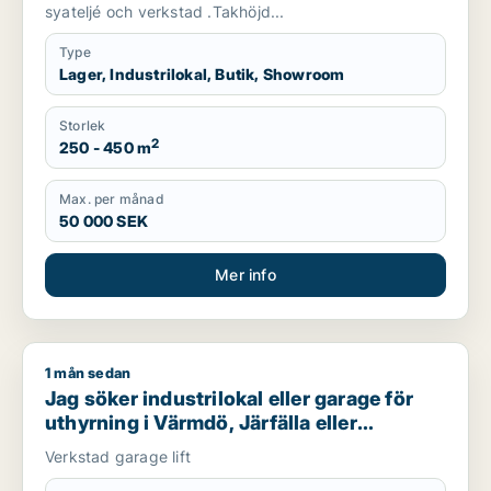
syateljé och verkstad .Takhöjd...
Type
Lager, Industrilokal, Butik, Showroom
Storlek
2
250 - 450 m
Max. per månad
50 000 SEK
Mer info
1 mån sedan
Jag söker industrilokal eller garage för uthyrning i Värmdö, J
Jag söker industrilokal eller garage för
uthyrning i Värmdö, Järfälla eller
Huddinge m.fl.
Verkstad garage lift