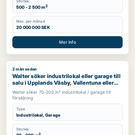
Storlek
2
500 - 2 500 m
Max. per månad
20 000 000 SEK
Mer info
2 mån sedan
Walter söker industrilokal eller garage till salu i Upplands Vä
Walter söker industrilokal eller garage till
salu i Upplands Väsby, Vallentuna eller
Österåker m.fl.
Walter söker 70-200 m² industrilokal / garage till
försäljning
Type
Industrilokal, Garage
Storlek
2