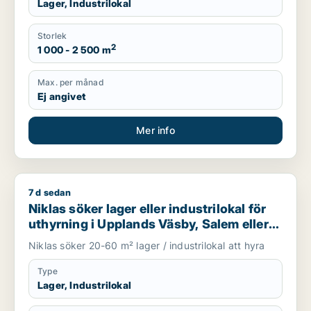
Lager, Industrilokal
Storlek
2
1 000 - 2 500 m
Max. per månad
Ej angivet
Mer info
7 d sedan
Niklas söker lager eller industrilokal för uthyrning i Uppland
Niklas söker lager eller industrilokal för
uthyrning i Upplands Väsby, Salem eller
Upplands-Bro m.fl.
Niklas söker 20-60 m² lager / industrilokal att hyra
Type
Lager, Industrilokal