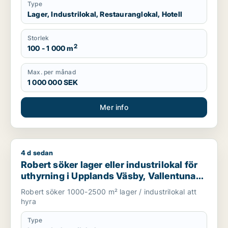
Type
Lager, Industrilokal, Restauranglokal, Hotell
Storlek
2
100 - 1 000 m
Max. per månad
1 000 000 SEK
Mer info
4 d sedan
Robert söker lager eller industrilokal för uthyrning i Upplands
Robert söker lager eller industrilokal för
uthyrning i Upplands Väsby, Vallentuna
eller Järfälla m.fl.
Robert söker 1000-2500 m² lager / industrilokal att
hyra
Type