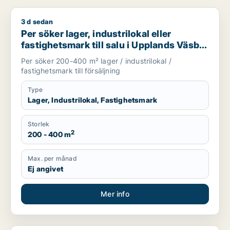
3 d sedan
Per söker lager, industrilokal eller fastighetsmark till salu i
Per söker lager, industrilokal eller
fastighetsmark till salu i Upplands Väsby,
Vallentuna eller Huddinge m.fl.
Per söker 200-400 m² lager / industrilokal /
fastighetsmark till försäljning
Type
Lager, Industrilokal, Fastighetsmark
Storlek
2
200 - 400 m
Max. per månad
Ej angivet
Mer info