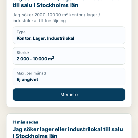
till salu i Stockholms län
Jag söker 2000-10000 m² kontor / lager /
industrilokal till försäljning
Type
Kontor, Lager, Industrilokal
Storlek
2
2 000 - 10 000 m
Max. per månad
Ej angivet
Mer info
11 mån sedan
Jag söker lager eller industrilokal till salu i Stockholms län
Jag söker lager eller industrilokal till salu
i Stockholms län