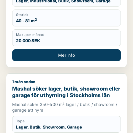
Lager, Industrilokal, Butik, Showroom, Garage
Storlek
2
40 - 81 m
Max. per månad
20 000 SEK
Mer info
1 mån sedan
Mashal söker lager, butik, showroom eller garage för uthyrni
Mashal söker lager, butik, showroom eller
garage för uthyrning i Stockholms län
Mashal söker 350-500 m² lager / butik / showroom /
garage att hyra
Type
Lager, Butik, Showroom, Garage