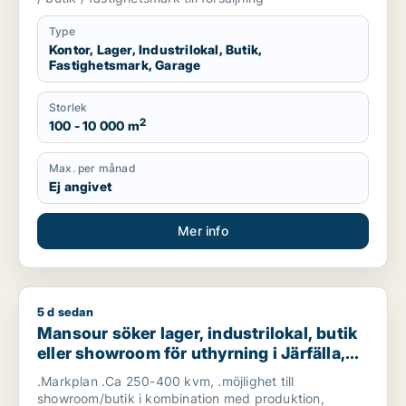
Type
Kontor, Lager, Industrilokal, Butik,
Fastighetsmark, Garage
Storlek
2
100 - 10 000 m
Max. per månad
Ej angivet
Mer info
5 d sedan
Mansour söker lager, industrilokal, butik eller showroom för u
Mansour söker lager, industrilokal, butik
eller showroom för uthyrning i Järfälla,
Danderyd eller Sollentuna m.fl.
.Markplan .Ca 250-400 kvm, .möjlighet till
showroom/butik i kombination med produktion,