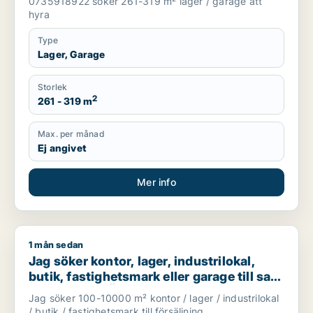
0735918922 söker 261-319 m² lager / garage att
hyra
Type
Lager, Garage
Storlek
2
261 - 319 m
Max. per månad
Ej angivet
Mer info
1 mån sedan
Jag söker kontor, lager, industrilokal, butik, fastighetsmark ell
Jag söker kontor, lager, industrilokal,
butik, fastighetsmark eller garage till salu
i Vallentuna, Österåker eller Järfälla m.fl.
Jag söker 100-10000 m² kontor / lager / industrilokal
/ butik / fastighetsmark till försäljning