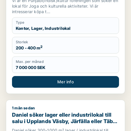
Vi är en Punjabi(Indisk)kultur föreningen som söker en
lokal för Joga och kulturella aktiviteter. Vi är
intresserar köpa t...
Type
Kontor, Lager, Industrilokal
Storlek
2
200 - 400 m
Max. per månad
7 000 000 SEK
Mer info
1 mån sedan
Daniel söker lager eller industrilokal till salu i Upplands Väsby
Daniel söker lager eller industrilokal till
salu i Upplands Väsby, Järfälla eller Täby
m.fl.
Daniel söker 300-1000 m² lager / industrilokal till