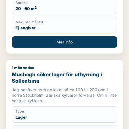
Storlek
2
20 - 60 m
Max. per månad
Ej angivet
Mer info
1 mån sedan
Mushegh söker lager för uthyrning i Sollentuna
Mushegh söker lager för uthyrning i
Sollentuna
Jag behöver hyra en lokal på ca 100 till 200kvm i
norra Stockholm, där ska kylvaror förvaras. Om ni inte
har just kyl loka...
Type
Lager