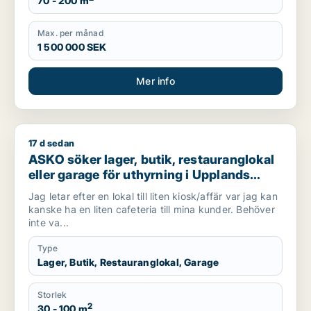
70 - 200 m
Max. per månad
1 500 000 SEK
Mer info
17 d sedan
ASKO söker lager, butik, restauranglokal eller garage för uthy
ASKO söker lager, butik, restauranglokal
eller garage för uthyrning i Upplands
Väsby, Vallentuna eller Järfälla m.fl.
Jag letar efter en lokal till liten kiosk/affär var jag kan
kanske ha en liten cafeteria till mina kunder. Behöver
inte va...
Type
Lager, Butik, Restauranglokal, Garage
Storlek
2
30 - 100 m