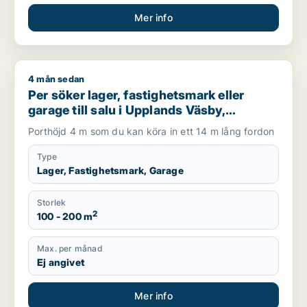
Mer info
4 mån sedan
Per söker lager, fastighetsmark eller garage till salu i Upplan
Per söker lager, fastighetsmark eller
garage till salu i Upplands Väsby,
Vallentuna eller Järfälla m.fl.
Porthöjd 4 m som du kan köra in ett 14 m lång fordon
Type
Lager, Fastighetsmark, Garage
Storlek
2
100 - 200 m
Max. per månad
Ej angivet
Mer info