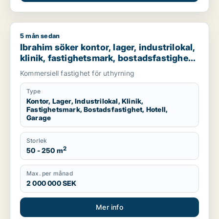
5 mån sedan
Ibrahim söker kontor, lager, industrilokal, klinik, fastighetsma
Ibrahim söker kontor, lager, industrilokal,
klinik, fastighetsmark, bostadsfastighet,
hotell eller garage till salu i Stockholms
Kommersiell fastighet för uthyrning
län
Type
Kontor, Lager, Industrilokal, Klinik,
Fastighetsmark, Bostadsfastighet, Hotell,
Garage
Storlek
2
50 - 250 m
Max. per månad
2 000 000 SEK
Mer info