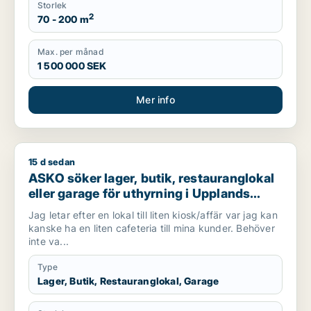
Storlek
2
70 - 200 m
Max. per månad
1 500 000 SEK
Mer info
15 d sedan
ASKO söker lager, butik, restauranglokal eller garage för uthy
ASKO söker lager, butik, restauranglokal
eller garage för uthyrning i Upplands
Väsby, Vallentuna eller Järfälla m.fl.
Jag letar efter en lokal till liten kiosk/affär var jag kan
kanske ha en liten cafeteria till mina kunder. Behöver
inte va...
Type
Lager, Butik, Restauranglokal, Garage