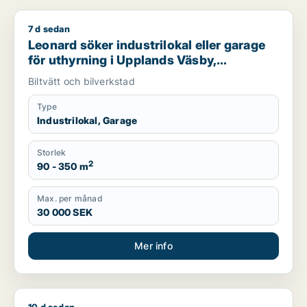
7 d sedan
Leonard söker industrilokal eller garage för uthyrning i Uppl
Leonard söker industrilokal eller garage
för uthyrning i Upplands Väsby,
Vallentuna eller Österåker m.fl.
Biltvätt och bilverkstad
Type
Industrilokal, Garage
Storlek
2
90 - 350 m
Max. per månad
30 000 SEK
Mer info