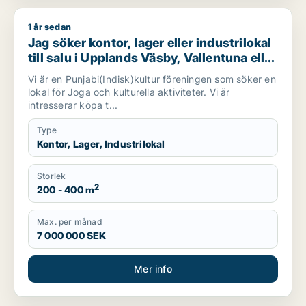
1 år sedan
Jag söker kontor, lager eller industrilokal till salu i Upplands 
Jag söker kontor, lager eller industrilokal
till salu i Upplands Väsby, Vallentuna eller
Järfälla m.fl.
Vi är en Punjabi(Indisk)kultur föreningen som söker en
lokal för Joga och kulturella aktiviteter. Vi är
intresserar köpa t...
Type
Kontor, Lager, Industrilokal
Storlek
2
200 - 400 m
Max. per månad
7 000 000 SEK
Mer info