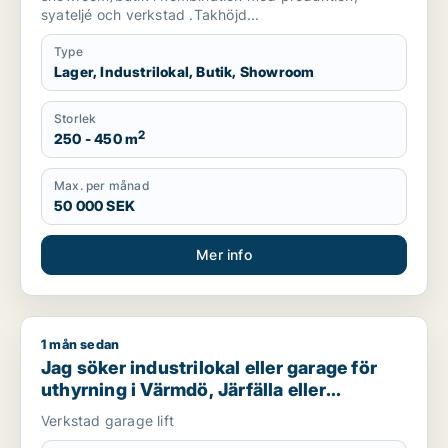
syateljé och verkstad .Takhöjd...
Type
Lager, Industrilokal, Butik, Showroom
Storlek
2
250 - 450 m
Max. per månad
50 000 SEK
Mer info
1 mån sedan
Jag söker industrilokal eller garage för uthyrning i Värmdö, J
Jag söker industrilokal eller garage för
uthyrning i Värmdö, Järfälla eller
Huddinge m.fl.
Verkstad garage lift