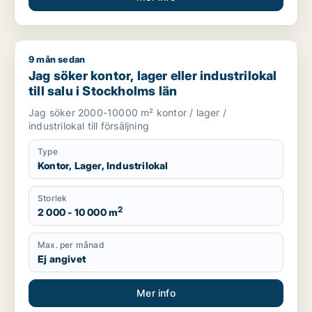
9 mån sedan
Jag söker kontor, lager eller industrilokal till salu i Stockholm
Jag söker kontor, lager eller industrilokal
till salu i Stockholms län
Jag söker 2000-10000 m² kontor / lager /
industrilokal till försäljning
Type
Kontor, Lager, Industrilokal
Storlek
2
2 000 - 10 000 m
Max. per månad
Ej angivet
Mer info