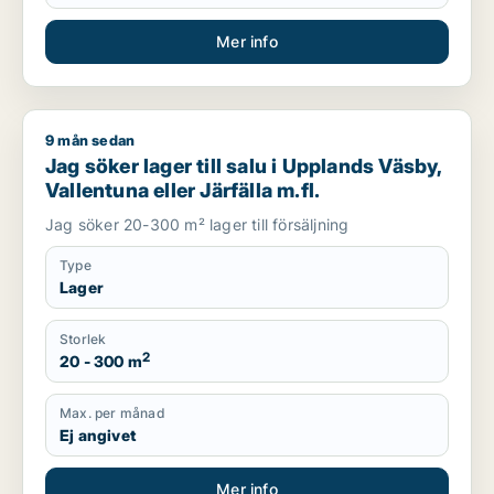
Mer info
9 mån sedan
Jag söker lager till salu i Upplands Väsby, Vallentuna eller Jär
Jag söker lager till salu i Upplands Väsby,
Vallentuna eller Järfälla m.fl.
Jag söker 20-300 m² lager till försäljning
Type
Lager
Storlek
2
20 - 300 m
Max. per månad
Ej angivet
Mer info