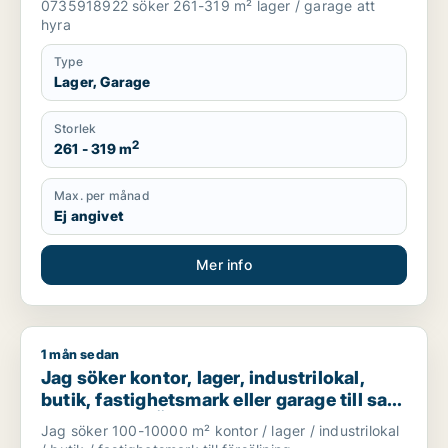
0735918922 söker 261-319 m² lager / garage att
hyra
Type
Lager, Garage
Storlek
2
261 - 319 m
Max. per månad
Ej angivet
Mer info
1 mån sedan
Jag söker kontor, lager, industrilokal, butik, fastighetsmark ell
Jag söker kontor, lager, industrilokal,
butik, fastighetsmark eller garage till salu
i Vallentuna, Österåker eller Järfälla m.fl.
Jag söker 100-10000 m² kontor / lager / industrilokal