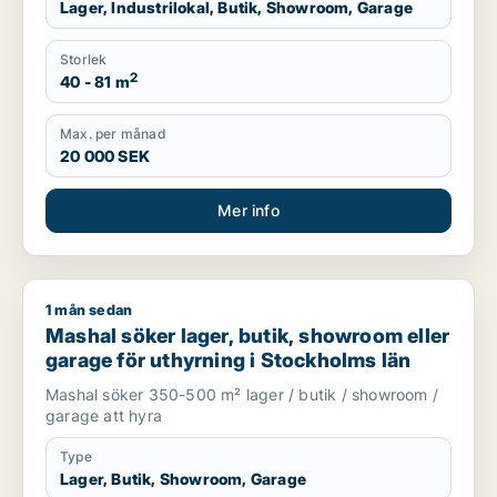
Lager, Industrilokal, Butik, Showroom, Garage
Storlek
2
40 - 81 m
Max. per månad
20 000 SEK
Mer info
1 mån sedan
Mashal söker lager, butik, showroom eller garage för uthyrni
Mashal söker lager, butik, showroom eller
garage för uthyrning i Stockholms län
Mashal söker 350-500 m² lager / butik / showroom /
garage att hyra
Type
Lager, Butik, Showroom, Garage