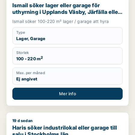
Ismail söker lager eller garage för
uthyrning i Upplands Väsby, Järfälla eller
Upplands-Bro m.fl.
Ismail söker 100-220 m² lager / garage att hyra
Type
Lager, Garage
Storlek
2
100 - 220 m
Max. per månad
Ej angivet
Mer info
19 d sedan
Haris söker industrilokal eller garage till salu i Stockholms lä
Haris söker industrilokal eller garage till
salu i Stockholms län