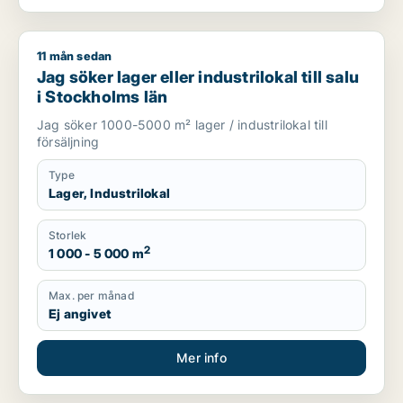
11 mån sedan
Jag söker lager eller industrilokal till salu i Stockholms län
Jag söker lager eller industrilokal till salu
i Stockholms län
Jag söker 1000-5000 m² lager / industrilokal till
försäljning
Type
Lager, Industrilokal
Storlek
2
1 000 - 5 000 m
Max. per månad
Ej angivet
Mer info