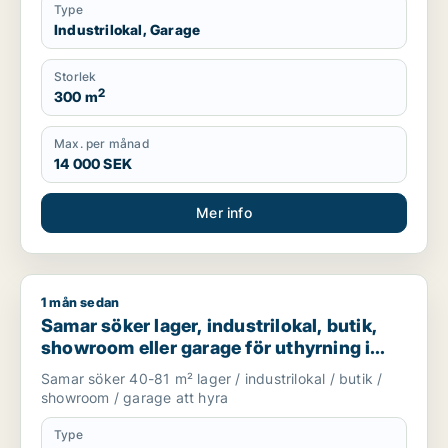
Type
Industrilokal, Garage
Storlek
2
300 m
Max. per månad
14 000 SEK
Mer info
1 mån sedan
Samar söker lager, industrilokal, butik, showroom eller garag
Samar söker lager, industrilokal, butik,
showroom eller garage för uthyrning i
Upplands Väsby, Järfälla eller Täby m.fl.
Samar söker 40-81 m² lager / industrilokal / butik /
showroom / garage att hyra
Type