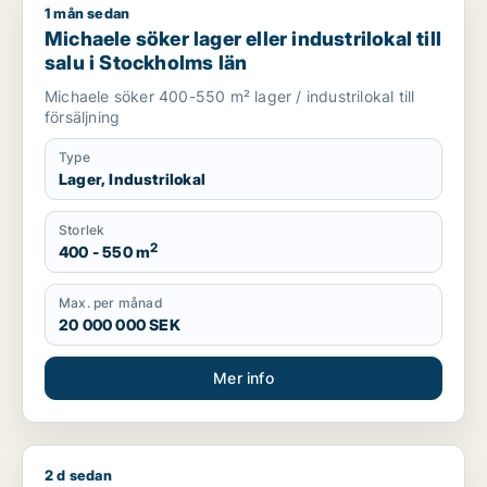
1 mån sedan
Michaele söker lager eller industrilokal till salu i Stockholms l
Michaele söker lager eller industrilokal till
salu i Stockholms län
Michaele söker 400-550 m² lager / industrilokal till
försäljning
Type
Lager, Industrilokal
Storlek
2
400 - 550 m
Max. per månad
20 000 000 SEK
Mer info
2 d sedan
Robert söker lager eller industrilokal för uthyrning i Upplands