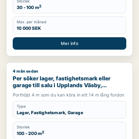
Storlek
2
30 - 100 m
Max. per månad
10 000 SEK
Mer info
4 mån sedan
Per söker lager, fastighetsmark eller garage till salu i Upplan
Per söker lager, fastighetsmark eller
garage till salu i Upplands Väsby,
Vallentuna eller Järfälla m.fl.
Porthöjd 4 m som du kan köra in ett 14 m lång fordon
Type
Lager, Fastighetsmark, Garage
Storlek
2
100 - 200 m