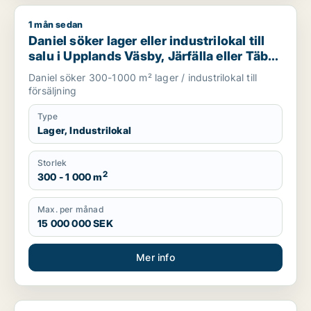
1 mån sedan
Daniel söker lager eller industrilokal till salu i Upplands Väsby
Daniel söker lager eller industrilokal till
salu i Upplands Väsby, Järfälla eller Täby
m.fl.
Daniel söker 300-1000 m² lager / industrilokal till
försäljning
Type
Lager, Industrilokal
Storlek
2
300 - 1 000 m
Max. per månad
15 000 000 SEK
Mer info