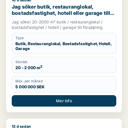
10 d sedan
Jag söker butik, restauranglokal, bostadsfastighet, hotell elle
Jag söker butik, restauranglokal,
bostadsfastighet, hotell eller garage till
salu i Stockholms län
Jag söker 20-2000 m² butik / restauranglokal /
bostadsfastighet / hotell / garage till försäljning
Type
Butik, Restauranglokal, Bostadsfastighet, Hotell,
Garage
Storlek
2
20 - 2 000 m
Max. per månad
5 000 000 SEK
Mer info
13 d sedan
Ismail söker lager eller garage för uthyrning i Upplands Väsby