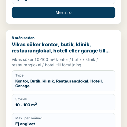
Mer info
8 mån sedan
Vikas söker kontor, butik, klinik, restauranglokal, hotell eller
Vikas söker kontor, butik, klinik,
restauranglokal, hotell eller garage till
salu i Upplands Väsby, Vallentuna eller
Vikas söker 10-100 m² kontor / butik / klinik /
Österåker m.fl.
restauranglokal / hotell till försäljning
Type
Kontor, Butik, Klinik, Restauranglokal, Hotell,
Garage
Storlek
2
10 - 100 m
Max. per månad
Ej angivet