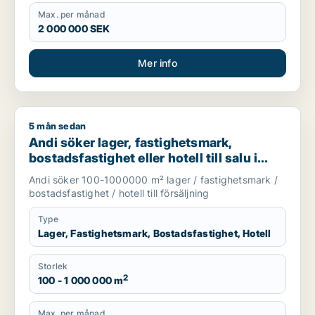
Max. per månad
2 000 000 SEK
Mer info
5 mån sedan
Andi söker lager, fastighetsmark, bostadsfastighet eller hotell
Andi söker lager, fastighetsmark,
bostadsfastighet eller hotell till salu i
Stockholms län
Andi söker 100-1000000 m² lager / fastighetsmark /
bostadsfastighet / hotell till försäljning
Type
Lager, Fastighetsmark, Bostadsfastighet, Hotell
Storlek
2
100 - 1 000 000 m
Max. per månad