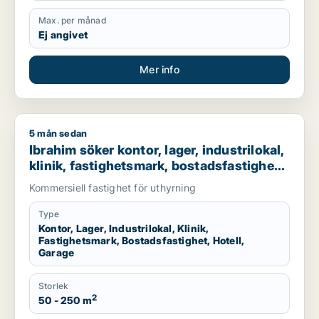
Max. per månad
Ej angivet
Mer info
5 mån sedan
Ibrahim söker kontor, lager, industrilokal, klinik, fastighetsma
Ibrahim söker kontor, lager, industrilokal,
klinik, fastighetsmark, bostadsfastighet,
hotell eller garage till salu i Stockholms
Kommersiell fastighet för uthyrning
län
Type
Kontor, Lager, Industrilokal, Klinik,
Fastighetsmark, Bostadsfastighet, Hotell,
Garage
Storlek
2
50 - 250 m