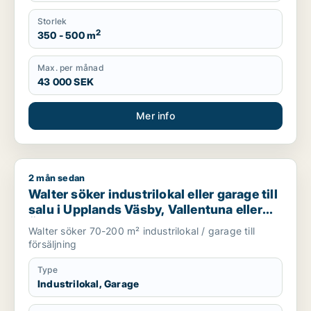
Storlek
2
350 - 500 m
Max. per månad
43 000 SEK
Mer info
2 mån sedan
Walter söker industrilokal eller garage till salu i Upplands Vä
Walter söker industrilokal eller garage till
salu i Upplands Väsby, Vallentuna eller
Österåker m.fl.
Walter söker 70-200 m² industrilokal / garage till
försäljning
Type
Industrilokal, Garage