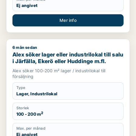
Ej angivet
Mer info
6 mån sedan
Alex söker lager eller industrilokal till salu i Järfälla, Ekerö e
Alex söker lager eller industrilokal till salu
i Järfälla, Ekerö eller Huddinge m.fl.
Alex söker 100-200 m² lager / industrilokal till
försäljning
Type
Lager, Industrilokal
Storlek
2
100 - 200 m
Max. per månad
Ej angivet