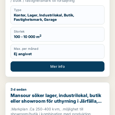
/ butik / fastighetsmark till försäljning
Type
Kontor, Lager, Industrilokal, Butik,
Fastighetsmark, Garage
Storlek
2
100 - 10 000 m
Max. per månad
Ej angivet
Mer info
3 d sedan
Mansour söker lager, industrilokal, butik eller showroom för u
Mansour söker lager, industrilokal, butik
eller showroom för uthyrning i Järfälla,
Danderyd eller Sollentuna m.fl.
.Markplan .Ca 250-400 kvm, .möjlighet till
showroom/butik i kombination med produktion,