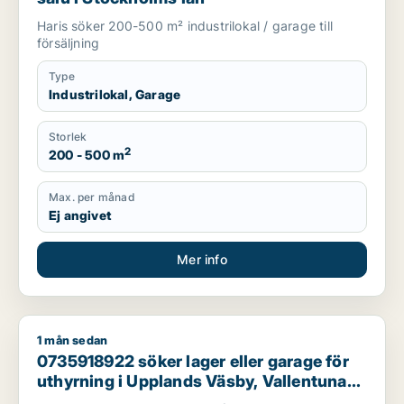
Haris söker 200-500 m² industrilokal / garage till
försäljning
Type
Industrilokal, Garage
Storlek
2
200 - 500 m
Max. per månad
Ej angivet
Mer info
1 mån sedan
0735918922 söker lager eller garage för uthyrning i Upplands 
0735918922 söker lager eller garage för
uthyrning i Upplands Väsby, Vallentuna
eller Järfälla m.fl.