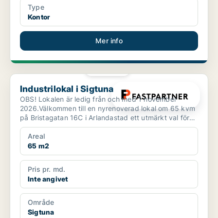
Type
Kontor
Mer info
PLATINA
Industrilokal i Sigtuna
Industrilokal i Sigtuna
OBS! Lokalen är ledig från och med 1 november
2026.Välkommen till en nyrenoverad lokal om 65 kvm
på Bristagatan 16C i Arlandastad ett utmärkt val för
dig som...
Areal
65 m2
Pris pr. md.
Inte angivet
Område
Sigtuna