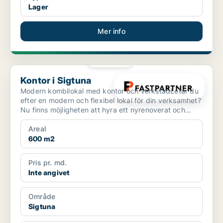
Lager
Mer info
PLATINA
Kontor i Sigtuna
Kontor i Sigtuna
Modern kombilokal med kontor och verkstadLetar du
efter en modern och flexibel lokal för din verksamhet?
Nu finns möjligheten att hyra ett nyrenoverat och
my...
Areal
600 m2
Pris pr. md.
Inte angivet
Område
Sigtuna