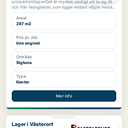
produktionÖppenDet är mycket smidigt att ta sig till
och från fastigheten, som ligger endast någon minut
från...
Areal
287 m2
Pris pr. md.
Inte angivet
Område
Sigtuna
Type
Kontor
Mer info
PLATINA
Lager i Västerort
Lager i Västerort