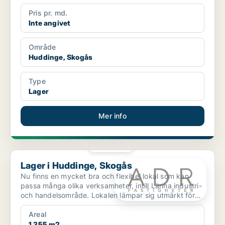
Pris pr. md.
Inte angivet
Område
Huddinge, Skogås
Type
Lager
Mer info
PLATINA
Lager i Huddinge, Skogås
Lager i Huddinge, Skogås
Nu finns en mycket bra och flexibel lokal som kan
passa många olika verksamheter, intill Länna industri-
och handelsområde. Lokalen lämpar sig utmärkt för
la...
Areal
1 355 m2