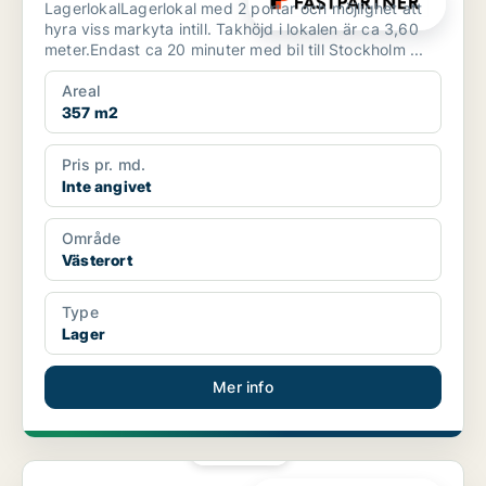
LagerlokalLagerlokal med 2 portar och möjlighet att
hyra viss markyta intill. Takhöjd i lokalen är ca 3,60
meter.Endast ca 20 minuter med bil till Stockholm ...
Areal
357 m2
Pris pr. md.
Inte angivet
Område
Västerort
Type
Lager
Mer info
PLATINA
Butikslokal i Västerort