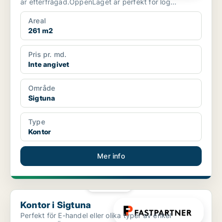
är efterfrågad.ÖppenLäget är perfekt för log...
Areal
261 m2
Pris pr. md.
Inte angivet
Område
Sigtuna
Type
Kontor
Mer info
PLATINA
Kontor i Sigtuna
Kontor i Sigtuna
Perfekt för E-handel eller olika typer av enkel