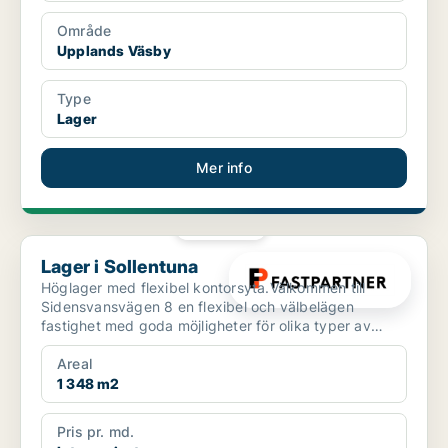
Område
Upplands Väsby
Type
Lager
Mer info
PLATINA
Lager i Sollentuna
Lager i Sollentuna
Höglager med flexibel kontorsyta.Välkommen till
Sidensvansvägen 8 en flexibel och välbelägen
fastighet med goda möjligheter för olika typer av
verksamheter. ...
Areal
1 348 m2
Pris pr. md.