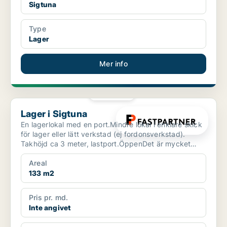
Sigtuna
Type
Lager
Mer info
PLATINA
Lager i Sigtuna
Lager i Sigtuna
En lagerlokal med en port.Mindre lokal i enklare skick
för lager eller lätt verkstad (ej fordonsverkstad).
Takhöjd ca 3 meter, lastport.ÖppenDet är mycket
sm...
Areal
133 m2
Pris pr. md.
Inte angivet