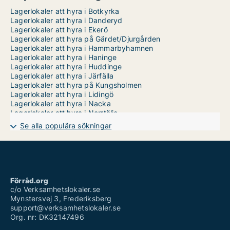
Lagerlokaler att hyra i Botkyrka
Lagerlokaler att hyra i Danderyd
Lagerlokaler att hyra i Ekerö
Lagerlokaler att hyra på Gärdet/Djurgården
Lagerlokaler att hyra i Hammarbyhamnen
Lagerlokaler att hyra i Haninge
Lagerlokaler att hyra i Huddinge
Lagerlokaler att hyra i Järfälla
Lagerlokaler att hyra på Kungsholmen
Lagerlokaler att hyra i Lidingö
Lagerlokaler att hyra i Nacka
Lagerlokaler att hyra i Norrtälje
Lagerlokaler att hyra i Nykvarn
Se alla populära sökningar
Lagerlokaler att hyra i Nynäshamn
Lagerlokaler att hyra i Salem
Lagerlokaler att hyra i Sigtuna
Lagerlokaler att hyra i Sollentuna
Lagerlokaler att hyra i Solna
Lagerlokaler att hyra i Stockholm Innerstad
Förråd.org
Lagerlokaler att hyra i Sundbyberg
c/o Verksamhetslokaler.se
Lagerlokaler att hyra på Södermalm
Mynstersvej 3, Frederiksberg
Lagerlokaler att hyra i Söderort
support@verksamhetslokaler.se
Lagerlokaler att hyra i Södertälje
Org. nr: DK32147496
Lagerlokaler att hyra i Tyresö