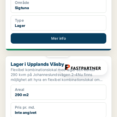
Område
Sigtuna
Type
Lager
Mer info
PLATINA
Lager i Upplands Väsby
Lager i Upplands Väsby
Flexibel kombinationslokal med lager och kontor –
290 kvm på Johanneslundsvägen 2–4Nu finns
möjlighet att hyra en flexibel kombinationslokal om
totalt 290 kv...
Areal
290 m2
Pris pr. md.
Inte angivet