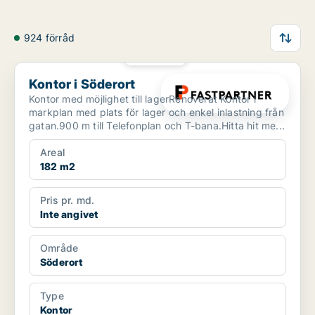
924 förråd
PLATINA
Kontor i Söderort
Kontor i Söderort
Kontor med möjlighet till lagerRenoverat Kontor i
markplan med plats för lager och enkel inlastning från
gatan.900 m till Telefonplan och T-bana.Hitta hit me...
Areal
182 m2
Pris pr. md.
Inte angivet
Område
Söderort
Type
Kontor