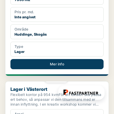
Pris pr. md.
Inte angivet
Område
Huddinge, Skogås
Type
Lager
Mer info
PLATINA
Lager i Västerort
Lager i Västerort
Flexibelt kontor på 954 kvmFör att lokalen ska passa
ert behov, så anpassar vi den tillsammans med er
innan inflyttning. I en kreativ workshop kommer vi
fram...
Areal