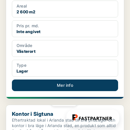
stor varuhi...
Areal
2 600 m2
Pris pr. md.
Inte angivet
Område
Västerort
Type
Lager
Mer info
PLATINA
Kontor i Sigtuna
Kontor i Sigtuna
Eftertraktad lokal i Arlanda stad till bra prisLager och
kontor i bra läge i Arlanda stad, en produkt som alltid