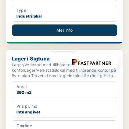
Type
Industrilokal
Mer info
PLATINA
Lager i Sigtuna
Lager i Sigtuna
Lager/Verkstad med tillhörande
kontorLager/verkstadslokal med tillhörande kontor på
övre plan.Travers finns i lagerlokalen.Se ritning.Hitta
hit med SLFastPar...
Areal
390 m2
Pris pr. md.
Inte angivet
Område