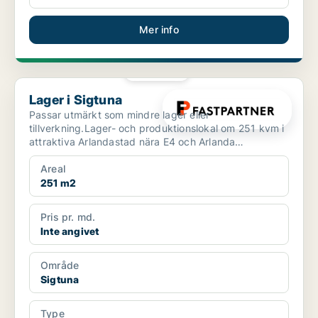
Mer info
PLATINA
Lager i Sigtuna
Lager i Sigtuna
Passar utmärkt som mindre lager eller
tillverkning.Lager- och produktionslokal om 251 kvm i
attraktiva Arlandastad nära E4 och Arlanda
Välkommen till en fl...
Areal
251 m2
Pris pr. md.
Inte angivet
Område
Sigtuna
Type