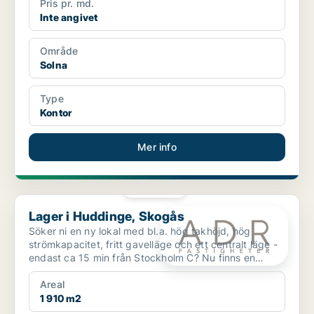
Pris pr. md.
Inte angivet
Område
Solna
Type
Kontor
Mer info
PLATINA
Lager i Huddinge, Skogås
Lager i Huddinge, Skogås
Söker ni en ny lokal med bl.a. hög takhöjd, hög
strömkapacitet, fritt gavelläge och ett centralt läge -
endast ca 15 min från Stockholm C? Nu finns en
myc...
Areal
1 910 m2