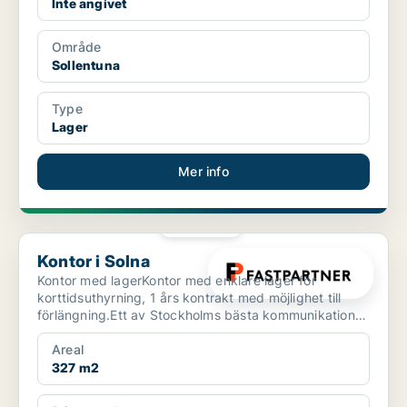
Inte angivet
Område
Sollentuna
Type
Lager
Mer info
PLATINA
Kontor i Solna
Kontor i Solna
Kontor med lagerKontor med enklare lager för
korttidsuthyrning, 1 års kontrakt med möjlighet till
förlängning.Ett av Stockholms bästa kommunikations
läge.Ett...
Areal
327 m2