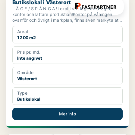
Butikslokal i Västerort
L Ä G E / S P Å N G A !Lokal i rätt läge med lager,
kontor och lättare produktion!Kontor på våningen
ovanför och övrigt i markplan, finns även markyta att
ti...
Areal
1 200 m2
Pris pr. md.
Inte angivet
Område
Västerort
Type
Butikslokal
Mer info
PLATINA