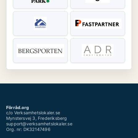
Förråd.org
c/o Verksamhetslokaler.se
Mynstersvej 3, Frederiksberg
support@verksamhetslokaler.se
Org. nr: DK32147496