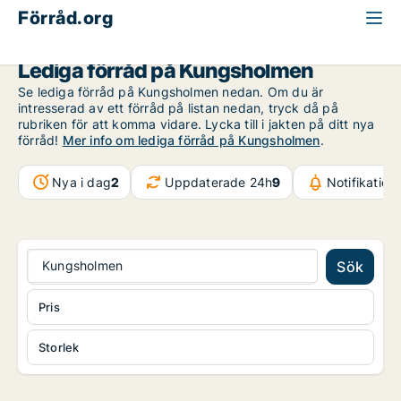
Förråd.org
Stockholm
Kungsholmen
Lediga förråd på Kungsholmen
Se lediga förråd på Kungsholmen nedan. Om du är
intresserad av ett förråd på listan nedan, tryck då på
rubriken för att komma vidare. Lycka till i jakten på ditt nya
förråd!
Mer info om lediga förråd på Kungsholmen
.
Nya i dag
2
Uppdaterade 24h
9
Notifikatio
Kungsholmen
Sök
Pris
Storlek