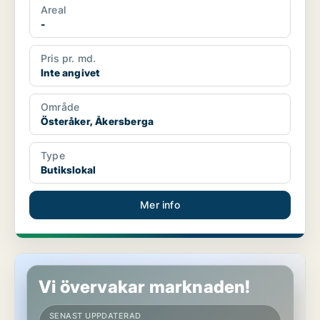
Areal
-
Pris pr. md.
Inte angivet
Område
Österåker, Åkersberga
Type
Butikslokal
Mer info
Lager i Österåker, Åkersberga
Vi övervakar marknaden!
SENAST UPPDATERAD