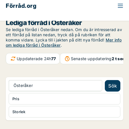
Förråd.org
Stockholms län
Österåker
Lediga förråd i Österåker
Se lediga förråd i Österåker nedan. Om du är intresserad av
ett förråd på listan nedan, tryck då på rubriken för att
komma vidare. Lycka till i jakten på ditt nya förråd!
Mer info
om lediga förråd i Österåker
.
Uppdaterade 24h
77
Senaste uppdatering
2 t seda
Österåker
Sök
Pris
Storlek