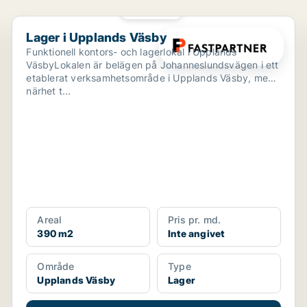
PLATINA
Lager i Upplands Väsby
Lager i Upplands Väsby
Funktionell kontors- och lagerlokal i Upplands
VäsbyLokalen är belägen på Johanneslundsvägen i ett
etablerat verksamhetsområde i Upplands Väsby, med
närhet t...
Areal
Pris pr. md.
390 m2
Inte angivet
Område
Type
Upplands Väsby
Lager