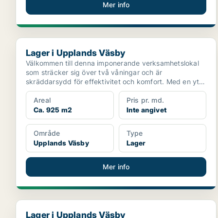
Mer info
Lager i Upplands Väsby
Lager i Upplands Väsby
Välkommen till denna imponerande verksamhetslokal
som sträcker sig över två våningar och är
skräddarsydd för effektivitet och komfort. Med en yta
på 817 kvm ...
Areal
Pris pr. md.
Ca. 925 m2
Inte angivet
Område
Type
Upplands Väsby
Lager
Mer info
Lager i Upplands Väsby
Lager i Upplands Väsby