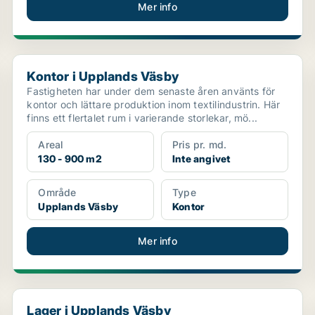
Mer info
Kontor i Upplands Väsby
Kontor i Upplands Väsby
Fastigheten har under dem senaste åren använts för
kontor och lättare produktion inom textilindustrin. Här
finns ett flertalet rum i varierande storlekar, mö...
Areal
Pris pr. md.
130 - 900 m2
Inte angivet
Område
Type
Upplands Väsby
Kontor
Mer info
Lager i Upplands Väsby
Lager i Upplands Väsby