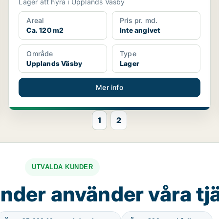
Lager att hyra i Upplands Väsby
Areal
Pris pr. md.
Ca. 120 m2
Inte angivet
Område
Type
Upplands Väsby
Lager
Mer info
1
2
UTVALDA KUNDER
nder använder våra tj