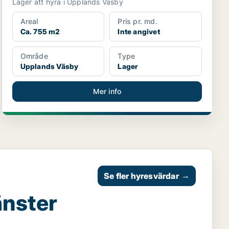
Lager att hyra i Upplands Väsby
Areal
Pris pr. md.
Ca. 755 m2
Inte angivet
Område
Type
Upplands Väsby
Lager
Mer info
Se fler hyresvärdar
→
änster