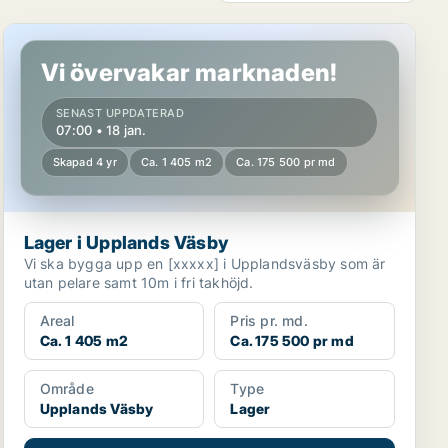
Lager i Upplands Väsby
Vi övervakar marknaden!
SENAST UPPDATERAD
07:00 • 18 jan.
Skapad 4 yr
Ca. 1 405 m2
Ca. 175 500 pr md
Lager i Upplands Väsby
Vi ska bygga upp en [xxxxx] i Upplandsväsby som är
utan pelare samt 10m i fri takhöjd.
Areal
Pris pr. md.
Ca. 1 405 m2
Ca. 175 500 pr md
Område
Type
Upplands Väsby
Lager