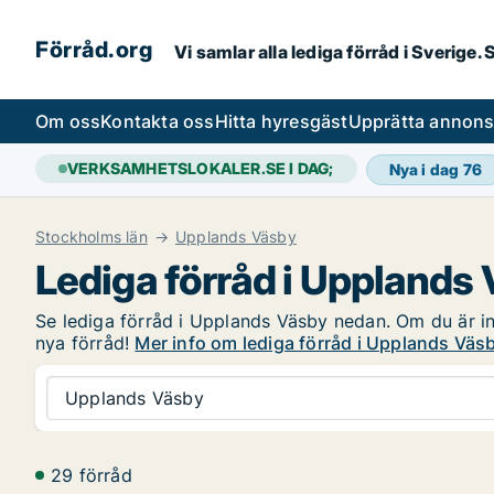
Förråd.org
Vi samlar alla lediga förråd i Sverige
Om oss
Kontakta oss
Hitta hyresgäst
Upprätta annon
VERKSAMHETSLOKALER.SE I DAG;
Nya i dag
76
Stockholms län
Upplands Väsby
Lediga förråd i Upplands
Se lediga förråd i Upplands Väsby nedan. Om du är intr
nya förråd!
Mer info om lediga förråd i Upplands Väs
Upplands Väsby
29 förråd