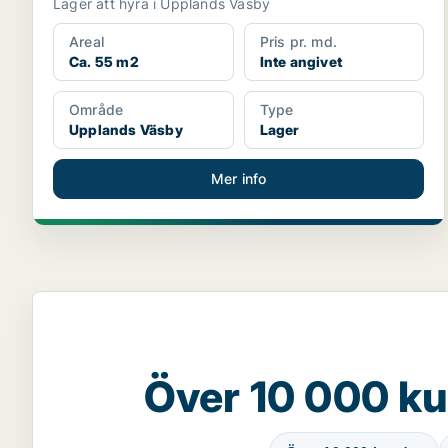
Lager att hyra i Upplands Väsby
Areal
Pris pr. md.
Ca. 55 m2
Inte angivet
Område
Type
Upplands Väsby
Lager
Mer info
Över 10 000 ku