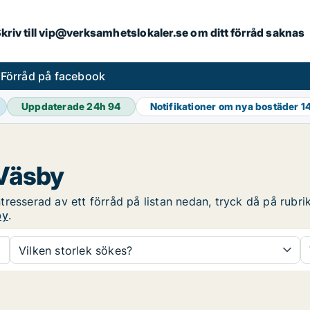
. Skriv till vip@verksamhetslokaler.se om ditt förråd saknas
s
Förråd på facebook
Uppdaterade 24h
94
Notifikationer om nya bostäder
1
 Väsby
esserad av ett förråd på listan nedan, tryck då på rubrike
by
.
Vilken storlek sökes?