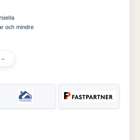
siella
gar och mindre
n →