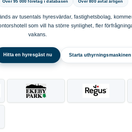
Över 95 000 företag i databasen
Över 800 avtal årligen
nds av tusentals hyresvärdar, fastighetsbolag, kommer
ntorshotell som vill ha större synlighet, fler förfrågnin
vakans.
Hitta en hyresgäst nu
Starta uthyrningsmaskine