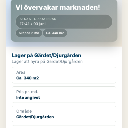
Vi övervakar marknaden!
SENAST UPPDATERAD
17:41 • 03 juni
Skapad 2 mo
Ca. 340 m2
Lager på Gärdet/Djurgården
Lager att hyra på Gärdet/Djurgården
Areal
Ca. 340 m2
Pris pr. md.
Inte angivet
Område
Gärdet/Djurgården