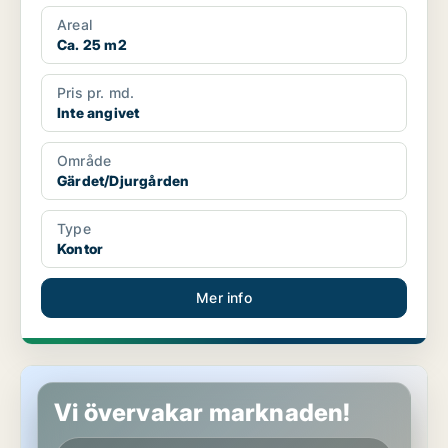
Areal
Ca. 25 m2
Pris pr. md.
Inte angivet
Område
Gärdet/Djurgården
Type
Kontor
Mer info
Kontor på Gärdet/Djurgården
Vi övervakar marknaden!