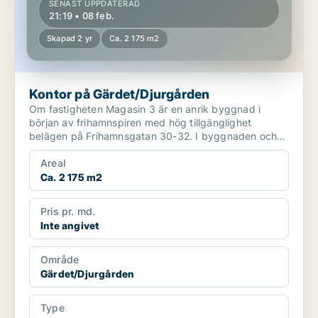
SENAST UPPDATERAD
21:19 • 08 feb.
Skapad 2 yr
Ca. 2 175 m2
Kontor på Gärdet/Djurgården
Om fastigheten Magasin 3 är en anrik byggnad i
början av frihamnspiren med hög tillgänglighet
belägen på Frihamnsgatan 30-32. I byggnaden och
området fi...
Areal
Ca. 2 175 m2
Pris pr. md.
Inte angivet
Område
Gärdet/Djurgården
Type