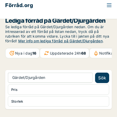
Förråd.org
Stockholm
Gärdet/Djurgården
Lediga förråd på Gärdet/Djurgården
Se lediga förråd på Gärdet/Djurgården nedan. Om du är
intresserad av ett förråd på listan nedan, tryck då på
rubriken för att komma vidare. Lycka till i jakten på ditt nya
förråd!
Mer info om lediga förråd på Gärdet/Djurgården
.
Nya i dag
16
Uppdaterade 24h
68
Notifikat
Gärdet/Djurgården
Sök
Pris
Storlek