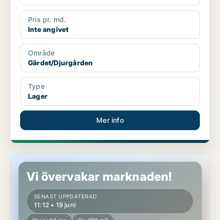
Pris pr. md.
Inte angivet
Område
Gärdet/Djurgården
Type
Lager
Mer info
Kontor på Gärdet/Djurgården
Vi övervakar marknaden!
SENAST UPPDATERAD
11:12 • 19 juni