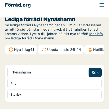
Förråd.org
Stockholms län
Nynäshamn
Lediga förråd i Nynäshamn
Se lediga förråd i Nynäshamn nedan. Om du är intresserad
av ett förråd på listan nedan, tryck då på rubriken för att
komma vidare. Lycka till i jakten på ditt nya förråd!
Mer info
om lediga förråd i Nynäshamn
.
Nya i dag
43
Uppdaterade 24h
44
Notifikat
Nynäshamn
Sök
Pris
Storlek