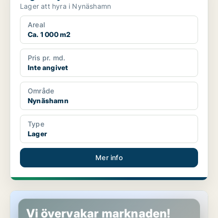
Lager att hyra i Nynäshamn
Areal
Ca. 1 000 m2
Pris pr. md.
Inte angivet
Område
Nynäshamn
Type
Lager
Mer info
Butikslokal i Nynäshamn
Vi övervakar marknaden!