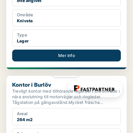
Inte angivet
Område
Knivsta
Type
Lager
Mer info
PLATINA
Kontor i Burlöv
Kontor i Burlöv
Trevligt kontor med tillhörande lagerdel i bra område i
nära anslutning till motorvägar och ringleder.
Tågstation på gångavstånd.Mycket fräscha
kontorslokale...
Areal
264 m2