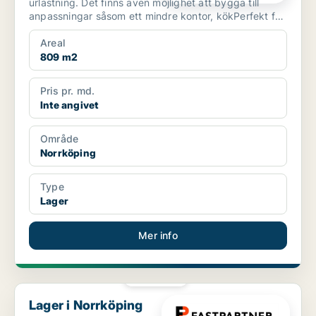
urlastning. Det finns även möjlighet att bygga till
anpassningar såsom ett mindre kontor, kökPerfekt för
...
Areal
809 m2
Pris pr. md.
Inte angivet
Område
Norrköping
Type
Lager
Mer info
PLATINA
Lager i Norrköping
Lager i Norrköping