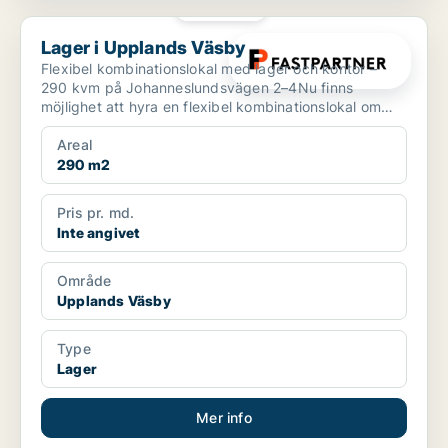
PLATINA
Lager i Upplands Väsby
Lager i Upplands Väsby
Flexibel kombinationslokal med lager och kontor –
290 kvm på Johanneslundsvägen 2–4Nu finns
möjlighet att hyra en flexibel kombinationslokal om
totalt 290 kv...
Areal
290 m2
Pris pr. md.
Inte angivet
Område
Upplands Väsby
Type
Lager
Mer info