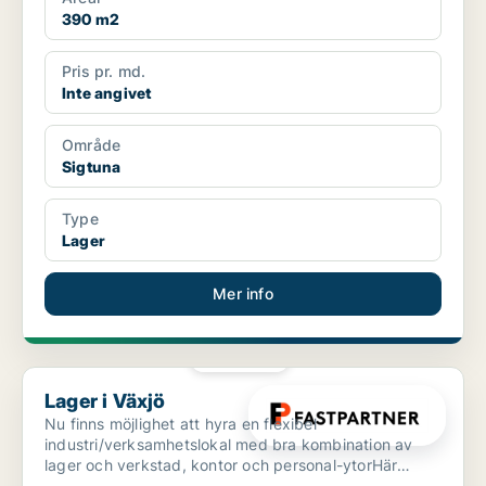
390 m2
Pris pr. md.
Inte angivet
Område
Sigtuna
Type
Lager
Mer info
PLATINA
Lager i Växjö
Lager i Växjö
Nu finns möjlighet att hyra en flexibel
industri/verksamhetslokal med bra kombination av
lager och verkstad, kontor och personal-ytorHär
erbjuds en rymlig oc...