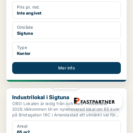
Pris pr. md.
Inte angivet
Område
Sigtuna
Type
Kontor
Mer info
PLATINA
Industrilokal i Sigtuna
Industrilokal i Sigtuna
OBS! Lokalen är ledig från och med 1 november
2026.Välkommen till en nyrenoverad lokal om 65 kvm
på Bristagatan 16C i Arlandastad ett utmärkt val för
dig som...
Areal
65 m2