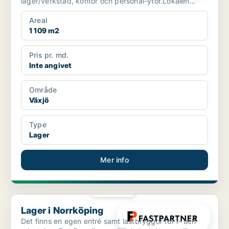
lager/verkstad, kontor och personal-ytor.Lokalen
erbjuder en funktionell och ...
Areal
1 109 m2
Pris pr. md.
Inte angivet
Område
Växjö
Type
Lager
Mer info
PLATINA
Lager i Norrköping
Lager i Norrköping
Det finns en egen entré samt lastbryggor för i- och