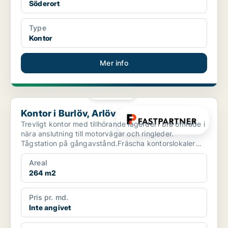
Söderort
Type
Kontor
Mer info
PLATINA
Kontor i Burlöv, Arlöv
Kontor i Burlöv, Arlöv
Trevligt kontor med tillhörande lagerdel i bra område i
nära anslutning till motorvägar och ringleder.
Tågstation på gångavstånd.Fräscha kontorslokaler
med t...
Areal
264 m2
Pris pr. md.
Inte angivet