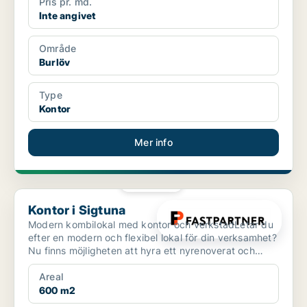
Pris pr. md.
Inte angivet
Område
Burlöv
Type
Kontor
Mer info
PLATINA
Kontor i Sigtuna
Kontor i Sigtuna
Modern kombilokal med kontor och verkstadLetar du
efter en modern och flexibel lokal för din verksamhet?
Nu finns möjligheten att hyra ett nyrenoverat och
my...
Areal
600 m2