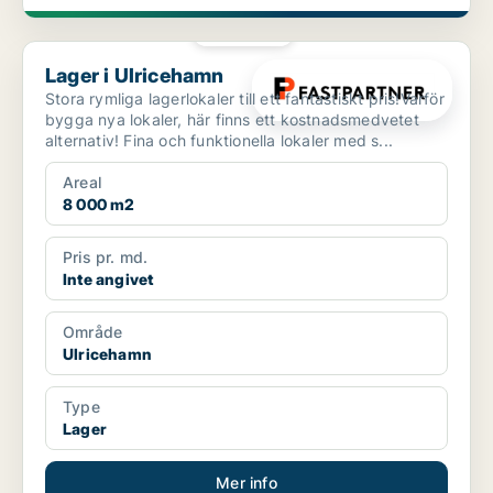
PLATINA
Lager i Ulricehamn
Lager i Ulricehamn
Stora rymliga lagerlokaler till ett fantastiskt pris!Varför
bygga nya lokaler, här finns ett kostnadsmedvetet
alternativ! Fina och funktionella lokaler med s...
Areal
8 000 m2
Pris pr. md.
Inte angivet
Område
Ulricehamn
Type
Lager
Mer info