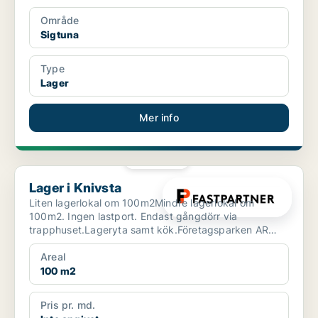
Område
Sigtuna
Type
Lager
Mer info
PLATINA
Lager i Knivsta
Lager i Knivsta
Liten lagerlokal om 100m2Mindre lagerlokal om
100m2. Ingen lastport. Endast gångdörr via
trapphuset.Lageryta samt kök.Företagsparken AR
ligger intill motorvä...
Areal
100 m2
Pris pr. md.