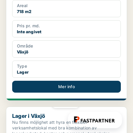
Areal
718 m2
Pris pr. md.
Inte angivet
Område
Växjö
Type
Lager
Mer info
PLATINA
Lager i Växjö
Lager i Växjö
Nu finns möjlighet att hyra en flexibel
verksamhetslokal med bra kombination av