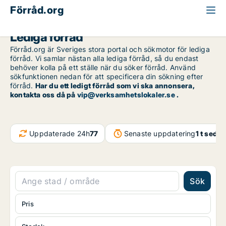
Förråd.org
Lediga förråd
Förråd.org är Sveriges stora portal och sökmotor för lediga
förråd. Vi samlar nästan alla lediga förråd, så du endast
behöver kolla på ett ställe när du söker förråd. Använd
sökfunktionen nedan för att specificera din sökning efter
förråd.
Har du ett ledigt förråd som vi ska annonsera,
kontakta oss då på
vip@verksamhetslokaler.se
.
Uppdaterade 24h
77
Senaste uppdatering
1 t seda
Sök
Pris