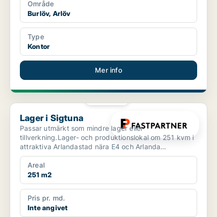
Område
Burlöv, Arlöv
Type
Kontor
Mer info
PLATINA
Lager i Sigtuna
Lager i Sigtuna
Passar utmärkt som mindre lager eller
tillverkning.Lager- och produktionslokal om 251 kvm i
attraktiva Arlandastad nära E4 och Arlanda
Välkommen till en fl...
Areal
251 m2
Pris pr. md.
Inte angivet