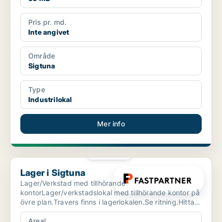
Pris pr. md.
Inte angivet
Område
Sigtuna
Type
Industrilokal
Mer info
PLATINA
Lager i Sigtuna
Lager i Sigtuna
Lager/Verkstad med tillhörande
kontorLager/verkstadslokal med tillhörande kontor på
övre plan.Travers finns i lagerlokalen.Se ritning.Hitta
hit med SLFastPar...
Areal