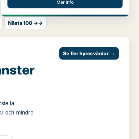
Mer info
Nästa 100 →→
Se fler hyresvärdar
→
änster
siella
gar och mindre