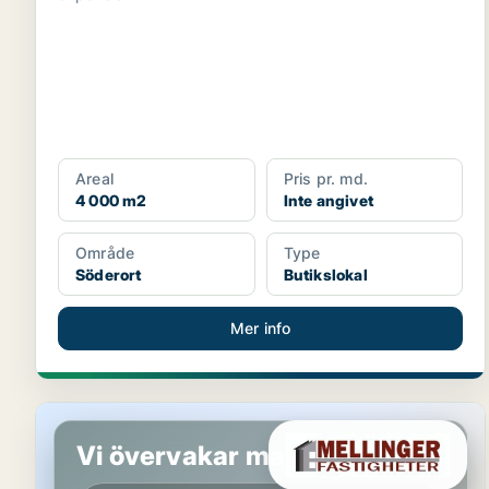
Areal
Pris pr. md.
4 000 m2
Inte angivet
Område
Type
Söderort
Butikslokal
Mer info
Butikslokal i Västerås
Vi övervakar marknaden!