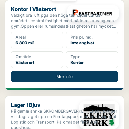
Kontor i Västerort
Kontor i Västerort
Väldigt bra luft pga den höga takhöjdenLunda-
områdets central fastighet med både restaurang och
gym.Öppen eller rumsindelatFastigheten har mycket
goda kommun...
Areal
Pris pr. md.
6 800 m2
Inte angivet
Område
Type
Västerort
Kontor
Mer info
Lager i Bjuv
Lager i Bjuv
På gamla anrika SKROMBERGAVERKET i Ekeby bygger
vi i dagsläget upp en Företagspark med inriktning mot
Logistik och Transport. På området finns det i
dagsläge...