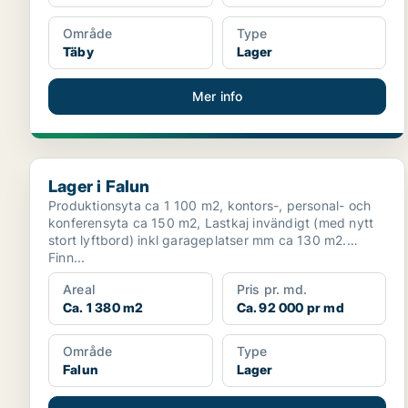
Område
Type
Täby
Lager
Mer info
Lager i Falun
Lager i Falun
Produktionsyta ca 1 100 m2, kontors-, personal- och
konferensyta ca 150 m2, Lastkaj invändigt (med nytt
stort lyftbord) inkl garageplatser mm ca 130 m2.
Finn...
Areal
Pris pr. md.
Ca. 1 380 m2
Ca. 92 000 pr md
Område
Type
Falun
Lager