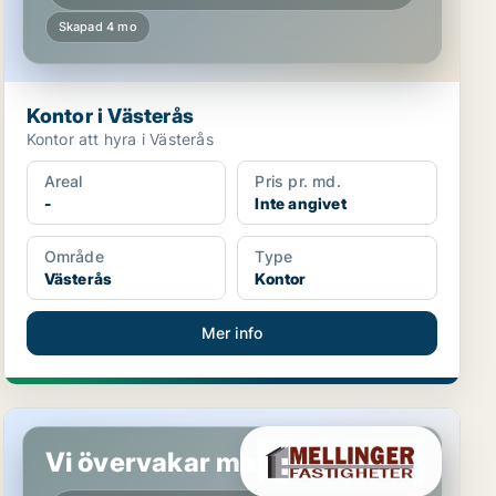
Skapad 4 mo
Kontor i Västerås
Kontor att hyra i Västerås
Areal
Pris pr. md.
-
Inte angivet
Område
Type
Västerås
Kontor
Mer info
Kontor i Västerås
Vi övervakar marknaden!