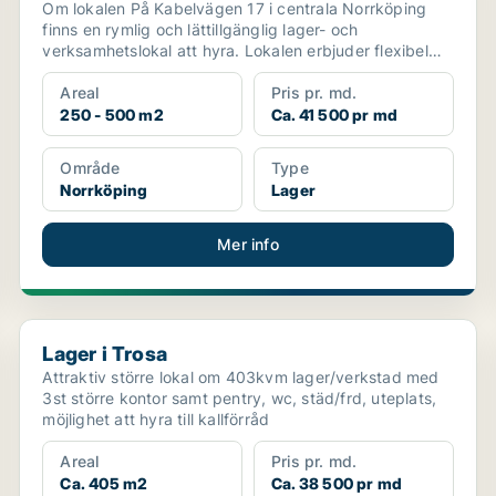
Om lokalen På Kabelvägen 17 i centrala Norrköping
finns en rymlig och lättillgänglig lager- och
verksamhetslokal att hyra. Lokalen erbjuder flexibel
yta om ...
Areal
Pris pr. md.
250 - 500 m2
Ca. 41 500 pr md
Område
Type
Norrköping
Lager
Mer info
Lager i Trosa
Lager i Trosa
Attraktiv större lokal om 403kvm lager/verkstad med
3st större kontor samt pentry, wc, städ/frd, uteplats,
möjlighet att hyra till kallförråd
Areal
Pris pr. md.
Ca. 405 m2
Ca. 38 500 pr md