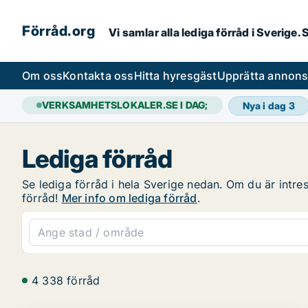
Förråd.org
Vi samlar alla lediga förråd i Sverige
Om oss
Kontakta oss
Hitta hyresgäst
Upprätta annon
VERKSAMHETSLOKALER.SE I DAG;
Nya i dag
3
Lediga förråd
Se lediga förråd i hela Sverige nedan. Om du är intres
förråd!
Mer info om lediga förråd
.
4 338 förråd
PLATINA