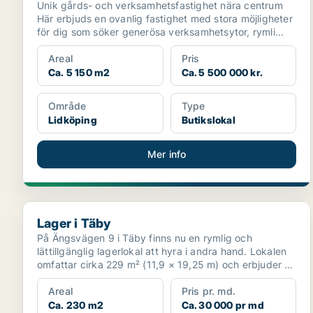
Unik gårds- och verksamhetsfastighet nära centrum
Här erbjuds en ovanlig fastighet med stora möjligheter
för dig som söker generösa verksamhetsytor, rymli...
Areal
Pris
Ca. 5 150 m2
Ca. 5 500 000 kr.
Område
Type
Lidköping
Butikslokal
Mer info
Lager i Täby
Lager i Täby
På Ängsvägen 9 i Täby finns nu en rymlig och
lättillgänglig lagerlokal att hyra i andra hand. Lokalen
omfattar cirka 229 m² (11,9 × 19,25 m) och erbjuder en
...
Areal
Pris pr. md.
Ca. 230 m2
Ca. 30 000 pr md