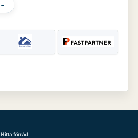
n →
Hitta förråd