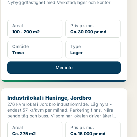
Nybyggdfastighet med Verkstad/lager och kontor
Areal
Pris pr. md.
100 - 200 m2
Ca. 30 000 pr md
Område
Type
Trosa
Lager
Mer info
Industrilokal i Haninge, Jordbro
Industrilokal i Haninge, Jordbro
276 kvm lokal i Jordbro industriområde. Låg hyra -
endast 57 kr/kvm per månad. Parkering finns. Nära
pendeltåg och buss. Vi som har lokalen driver åkeri
och ...
Areal
Pris pr. md.
Ca. 275 m2
Ca. 16 000 pr md