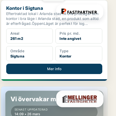
Kontor i Sigtuna
Kontor i Sigtuna
Eftertraktad lokal i Arlanda stad till bra prisLager och
kontor i bra läge i Arlanda stad, en produkt som alltid
är efterfrågad.ÖppenLäget är perfekt för log...
Areal
Pris pr. md.
261 m2
Inte angivet
Område
Type
Sigtuna
Kontor
Mer info
Kontor i Västerås
Vi övervakar marknaden!
SENAST UPPDATERAD
14:09 • 26 mars