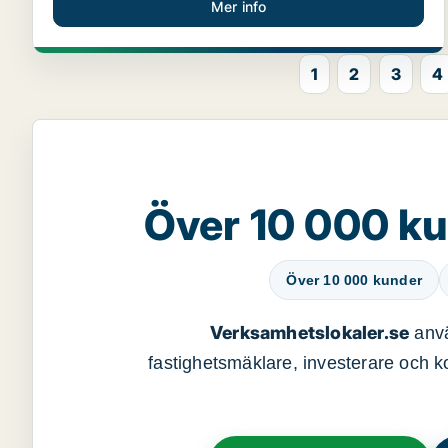
Mer info
1
2
3
4
Över 10 000 ku
Över 10 000 kunder
Verksamhetslokaler.se
anvä
fastighetsmäklare, investerare och ko