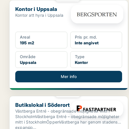
Kontor i Uppsala
Kontor i Uppsala
Kontor att hyra i Uppsala
Areal
Pris pr. md.
195 m2
Inte angivet
Område
Type
Uppsala
Kontor
Mer info
PLATINA
Butikslokal i Söderort
Butikslokal i Söderort
Västberga Entré - obegränsade möjligheter mitt i
StockholmVästberga Entré – obegränsade möjligheter
mitt i StockholmÖppenVästberga har genom stadens
expansio...