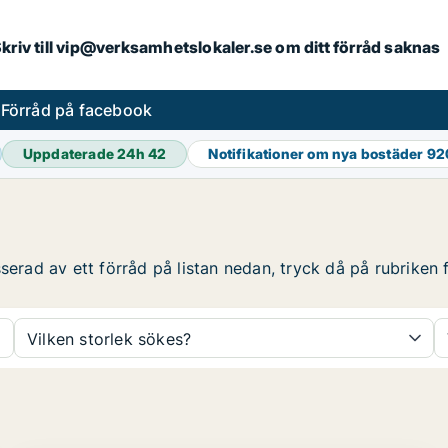
. Skriv till vip@verksamhetslokaler.se om ditt förråd saknas
s
Förråd på facebook
Uppdaterade 24h
42
Notifikationer om nya bostäder
92
serad av ett förråd på listan nedan, tryck då på rubriken f
Vilken storlek sökes?
PLATINA