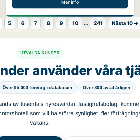
Mer info
5
6
7
8
9
10
...
241
Nästa 10 →
UTVALDA KUNDER
nder använder våra tj
Över 95 000 företag i databasen
Över 800 avtal årligen
nds av tusentals hyresvärdar, fastighetsbolag, kommer
ntorshotell som vill ha större synlighet, fler förfrågnin
vakans.