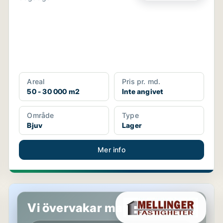
Areal
Pris pr. md.
50 - 30 000 m2
Inte angivet
Område
Type
Bjuv
Lager
Mer info
Lager i Västerås
Vi övervakar marknaden!