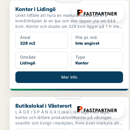
Kontor i Lidingö
Kontor i Lidingö
Unikt tillfälle att hyra en markplanslokal på 972
kvmEntréplan är en ljus och stor öppen yta om 644
kvm. Kontor och studio om 328 kvm ligger på 1 tr med
hiss...
Areal
Pris pr. md.
328 m2
Inte angivet
Område
Type
Lidingö
Kontor
Mer info
PLATINA
Butikslokal i Västerort
Butikslokal i Västerort
L Ä G E / S P Å N G A !Lokal i rätt läge med lager,
kontor och lättare produktion!Kontor på våningen
ovanför och övrigt i markplan, finns även markyta att
ti...