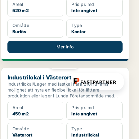
Areal
Pris pr. md.
520 m2
Inte angivet
Område
Type
Burlöv
Kontor
Mer info
PLATINA
Industrilokal i Västerort
Industrilokal i Västerort
Industrilokal/Lager med lastkaj nära E18Nu finns
möjlighet att hyra en flexibel lokal för lättare
produktion eller lager i Lunda Företagsområde med
mycket br...
Areal
Pris pr. md.
459 m2
Inte angivet
Område
Type
Västerort
Industrilokal