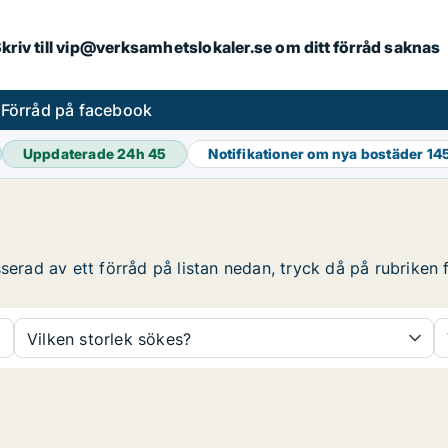
. Skriv till vip@verksamhetslokaler.se om ditt förråd saknas
s
Förråd på facebook
Uppdaterade 24h
45
Notifikationer om nya bostäder
14
serad av ett förråd på listan nedan, tryck då på rubriken f
Vilken storlek sökes?
PLATINA