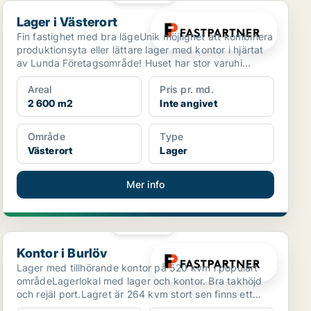
Lager i Västerort
Lager i Västerort
Fin fastighet med bra lägeUnik möjlighet att kombinera
produktionsyta eller lättare lager med kontor i hjärtat
av Lunda Företagsområde! Huset har stor varuhi...
Areal
Pris pr. md.
2 600 m2
Inte angivet
Område
Type
Västerort
Lager
Mer info
PLATINA
Kontor i Burlöv
Kontor i Burlöv
Lager med tillhörande kontor på 520 kvm i populärt
områdeLagerlokal med lager och kontor. Bra takhöjd
och rejäl port.Lagret är 264 kvm stort sen finns ett
sk...