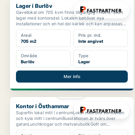
Lager i Burlöv
Gavellokal om 705 kvm finns tillgänglig i Hus 8. Stort
lager med kontorsdel. Lokalen behöver nya
installationer och en hel del kärlek och kan anpassas
efter ...
Areal
Pris pr. md.
705 m2
Inte angivet
Område
Type
Burlöv
Lager
Mer info
PLATINA
Kontor i Östhammar
Kontor i Östhammar
Superfin lokal mitt i centrumLokal med bra ventilation
och kyla mitt i centrumBusstationen är tvärs över
gatanLunchkrogar och matvarubutikGott om
parkeringEn...