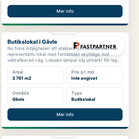
Mer info
PLATINA
Butikslokal i Gävle
Butikslokal i Gävle
Nu finns möjligheten att etablera din verksamhet i en
representativ lokal med fantastiskt skyltläge mot
vältrafikerad väg. Lokalen lämpar sig utmärkt för lag...
Areal
Pris pr. md.
2 761 m2
Inte angivet
Område
Type
Gävle
Butikslokal
Mer info
PLATINA
Lager i Upplands Väsby