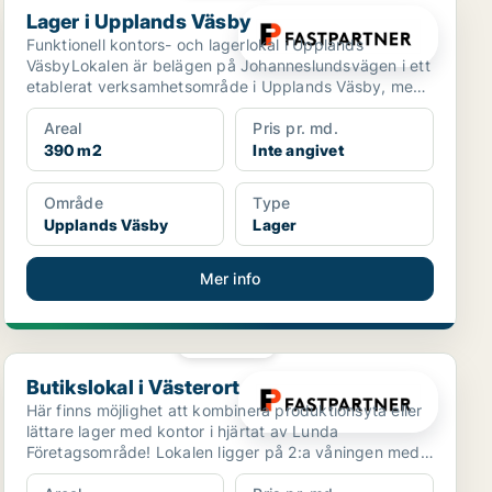
Lager i Upplands Väsby
Funktionell kontors- och lagerlokal i Upplands
VäsbyLokalen är belägen på Johanneslundsvägen i ett
etablerat verksamhetsområde i Upplands Väsby, med
närhet t...
Areal
Pris pr. md.
390 m2
Inte angivet
Område
Type
Upplands Väsby
Lager
Mer info
PLATINA
Butikslokal i Västerort
Butikslokal i Västerort
Här finns möjlighet att kombinera produktionsyta eller
lättare lager med kontor i hjärtat av Lunda
Företagsområde! Lokalen ligger på 2:a våningen med
access ...