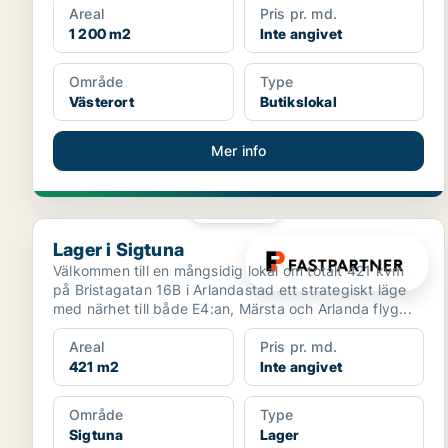
Areal
Pris pr. md.
1 200 m2
Inte angivet
Område
Type
Västerort
Butikslokal
Mer info
PLATINA
Lager i Sigtuna
Lager i Sigtuna
Välkommen till en mångsidig lokal om totalt 421 kvm
på Bristagatan 16B i Arlandastad ett strategiskt läge
med närhet till både E4:an, Märsta och Arlanda flyg...
Areal
Pris pr. md.
421 m2
Inte angivet
Område
Type
Sigtuna
Lager