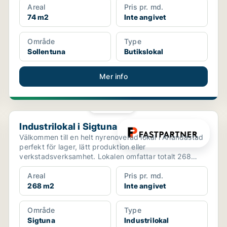
Areal
Pris pr. md.
74 m2
Inte angivet
Område
Type
Sollentuna
Butikslokal
Mer info
PLATINA
Industrilokal i Sigtuna
Industrilokal i Sigtuna
Välkommen till en helt nyrenoverad lokal i Arlandastad
perfekt för lager, lätt produktion eller
verkstadsverksamhet. Lokalen omfattar totalt 268
kvm och har ...
Areal
Pris pr. md.
268 m2
Inte angivet
Område
Type
Sigtuna
Industrilokal