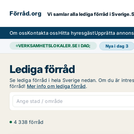
Förråd.org
Vi samlar alla lediga förråd i Sverige
Om oss
Kontakta oss
Hitta hyresgäst
Upprätta annon
VERKSAMHETSLOKALER.SE I DAG;
Nya i dag
3
Lediga förråd
Se lediga förråd i hela Sverige nedan. Om du är intres
förråd!
Mer info om lediga förråd
.
4 338 förråd
PLATINA