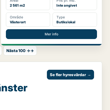
Areal
Pris pr. md.
2 561 m2
Inte angivet
Område
Type
Västerort
Butikslokal
Mer info
Nästa 100 →→
Se fler hyresvärdar
→
änster