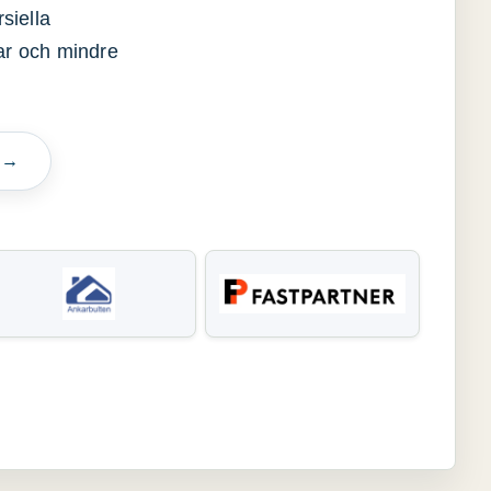
siella
gar och mindre
n →