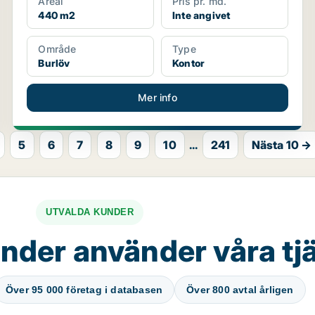
Areal
Pris pr. md.
440 m2
Inte angivet
Område
Type
Burlöv
Kontor
Mer info
5
6
7
8
9
10
...
241
Nästa 10 →
UTVALDA KUNDER
nder använder våra tj
Över 95 000 företag i databasen
Över 800 avtal årligen