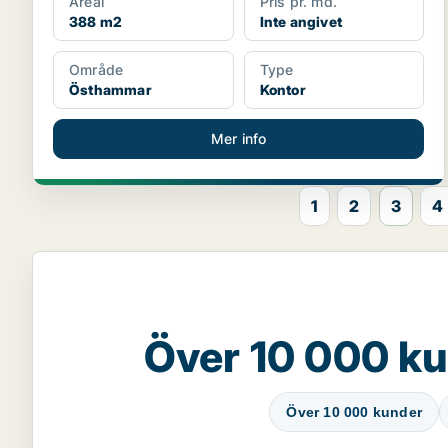
Areal
Pris pr. md.
388 m2
Inte angivet
Område
Type
Östhammar
Kontor
Mer info
1
2
3
4
Över 10 000 ku
Över 10 000 kunder