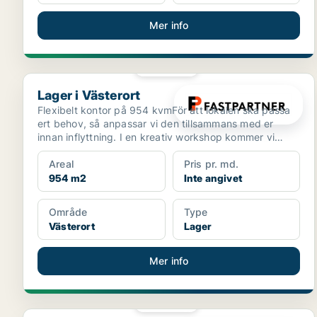
Mer info
PLATINA
Lager i Västerort
Lager i Västerort
Flexibelt kontor på 954 kvmFör att lokalen ska passa
ert behov, så anpassar vi den tillsammans med er
innan inflyttning. I en kreativ workshop kommer vi
fram...
Areal
Pris pr. md.
954 m2
Inte angivet
Område
Type
Västerort
Lager
Mer info
PLATINA
Lager i Burlöv