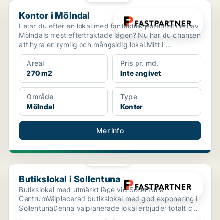
Kontor i Mölndal
Kontor i Mölndal
Letar du efter en lokal med fantastisk potential i ett av
Mölndals mest eftertraktade lägen? Nu har du chansen
att hyra en rymlig och mångsidig lokal.Mitt i ...
Areal
Pris pr. md.
270 m2
Inte angivet
Område
Type
Mölndal
Kontor
Mer info
PLATINA
Butikslokal i Sollentuna
Butikslokal i Sollentuna
Butikslokal med utmärkt läge vid Sollentuna
CentrumVälplacerad butikslokal med god exponering i
SollentunaDenna välplanerade lokal erbjuder totalt ca
74 kvm,...