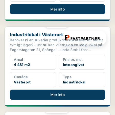
Mer info
PLATINA
Industrilokal i Västerort
Industrilokal i Västerort
Behöver ni en suverän produktionslokal eller ett riktigt
rymligt lager? Just nu kan vi erbjuda en ledig lokal på
Fagerstagatan 21, Spånga i Lunda.Stabil fast...
Areal
Pris pr. md.
4 481 m2
Inte angivet
Område
Type
Västerort
Industrilokal
Mer info
PLATINA
Kontor i Gävle