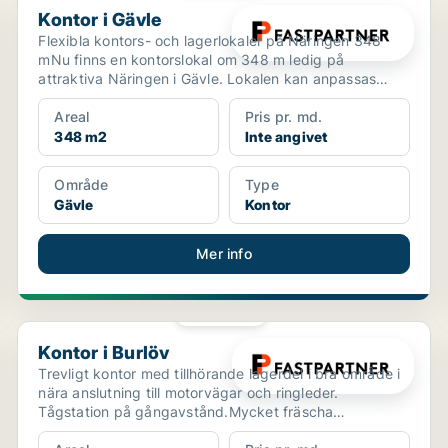
Kontor i Gävle
Flexibla kontors- och lagerlokaler på Näringen 348
mNu finns en kontorslokal om 348 m ledig på
attraktiva Näringen i Gävle. Lokalen kan anpassas
efter dina b...
Areal
Pris pr. md.
348 m2
Inte angivet
Område
Type
Gävle
Kontor
Mer info
PLATINA
Kontor i Burlöv
Kontor i Burlöv
Trevligt kontor med tillhörande lagerdel i bra område i
nära anslutning till motorvägar och ringleder.
Tågstation på gångavstånd.Mycket fräscha
kontorslokale...