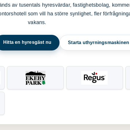
nds av tusentals hyresvärdar, fastighetsbolag, kommer
ntorshotell som vill ha större synlighet, fler förfrågnin
vakans.
Hitta en hyresgäst nu
Starta uthyrningsmaskine