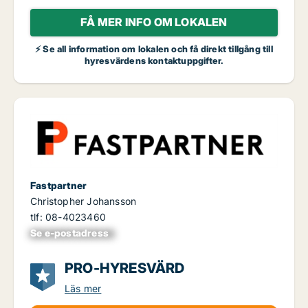
FÅ MER INFO OM LOKALEN
⚡ Se all information om lokalen och få direkt tillgång till
hyresvärdens kontaktuppgifter.
Fastpartner
Christopher Johansson
tlf: 08-4023460
Se e-postadress
xxxxxxxxxxxxxxx
PRO-HYRESVÄRD
Läs mer