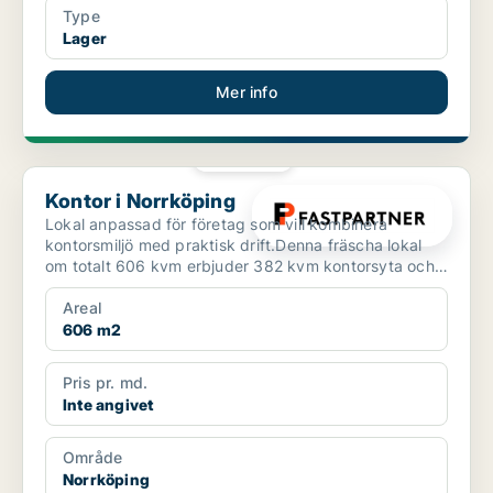
Type
Lager
Mer info
PLATINA
Kontor i Norrköping
Kontor i Norrköping
Lokal anpassad för företag som vill kombinera
kontorsmiljö med praktisk drift.Denna fräscha lokal
om totalt 606 kvm erbjuder 382 kvm kontorsyta och
224 kvm l...
Areal
606 m2
Pris pr. md.
Inte angivet
Område
Norrköping