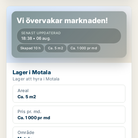
Lager i Motala
Vi övervakar marknaden!
SENAST UPPDATERAD
18:38 • 06 aug.
Skapad 10 h
Ca. 5 m2
Ca. 1 000 pr md
Lager i Motala
Lager att hyra i Motala
Areal
Ca. 5 m2
Pris pr. md.
Ca. 1 000 pr md
Område