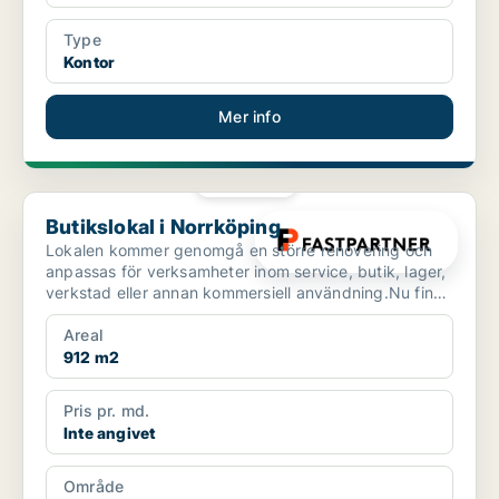
Type
Kontor
Mer info
PLATINA
Butikslokal i Norrköping
Butikslokal i Norrköping
Lokalen kommer genomgå en större renovering och
anpassas för verksamheter inom service, butik, lager,
verkstad eller annan kommersiell användning.Nu finns
mö...
Areal
912 m2
Pris pr. md.
Inte angivet
Område