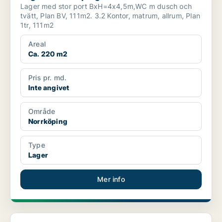
Lager med stor port BxH=4x4,5m,WC m dusch och
tvätt, Plan BV, 111m2. 3.2 Kontor, matrum, allrum, Plan
1tr, 111m2
Areal
Ca. 220 m2
Pris pr. md.
Inte angivet
Område
Norrköping
Type
Lager
Mer info
Lager i Mjölby, Skänninge