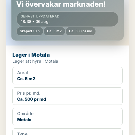
Vi övervakar marknaden!
SENAST UPPDATERAD
18:38 • 06 aug.
Skapad 10 h
Ca. 5 m2
Ca. 500 pr md
Lager i Motala
Lager att hyra i Motala
Areal
Ca. 5 m2
Pris pr. md.
Ca. 500 pr md
Område
Motala
Type