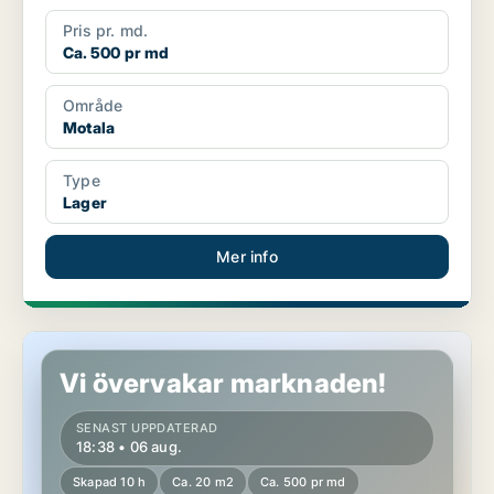
Pris pr. md.
Ca. 500 pr md
Område
Motala
Type
Lager
Mer info
Lager i Motala
Vi övervakar marknaden!
SENAST UPPDATERAD
18:38 • 06 aug.
Skapad 10 h
Ca. 20 m2
Ca. 500 pr md