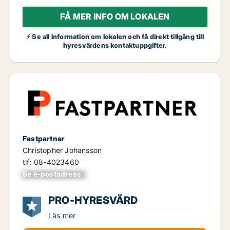
FÅ MER INFO OM LOKALEN
⚡ Se all information om lokalen och få direkt tillgång till
hyresvärdens kontaktuppgifter.
Fastpartner
Christopher Johansson
tlf: 08-4023460
Se e-postadress
xxxxxxxxxxxxxxx
PRO-HYRESVÄRD
Läs mer