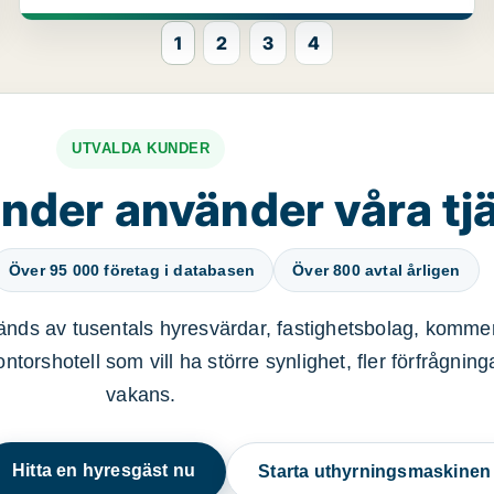
1
2
3
4
UTVALDA KUNDER
nder använder våra tj
Över 95 000 företag i databasen
Över 800 avtal årligen
nds av tusentals hyresvärdar, fastighetsbolag, kommer
ntorshotell som vill ha större synlighet, fler förfrågnin
vakans.
Hitta en hyresgäst nu
Starta uthyrningsmaskine