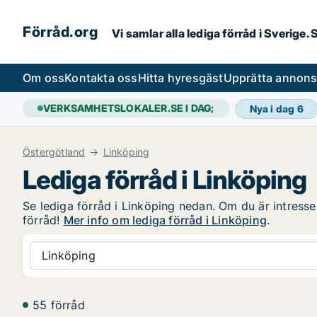
Förråd.org
Vi samlar alla lediga förråd i Sverige
Om oss
Kontakta oss
Hitta hyresgäst
Upprätta annon
VERKSAMHETSLOKALER.SE I DAG;
Nya i dag
6
Östergötland
Linköping
Lediga förråd i Linköping
Se lediga förråd i Linköping nedan. Om du är intresser
förråd!
Mer info om lediga förråd i Linköping
.
Linköping
55 förråd