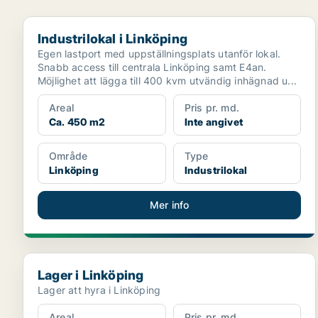
Industrilokal i Linköping
Industrilokal i Linköping
Egen lastport med uppställningsplats utanför lokal.
Snabb access till centrala Linköping samt E4an.
Möjlighet att lägga till 400 kvm utvändig inhägnad u...
Areal
Pris pr. md.
Ca. 450 m2
Inte angivet
Område
Type
Linköping
Industrilokal
Mer info
Lager i Linköping
Lager i Linköping
Lager att hyra i Linköping
Areal
Pris pr. md.