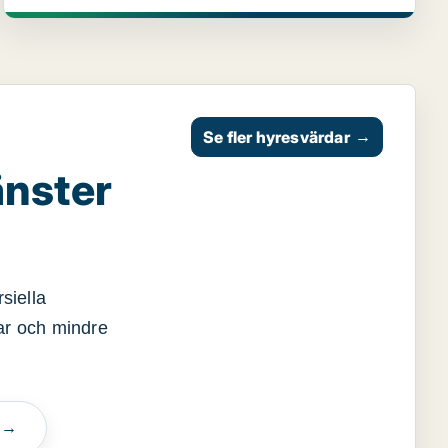
Se fler hyresvärdar
→
änster
siella
gar och mindre
n →