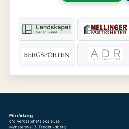
Förråd.org
c/o Verksamhetslokaler.se
Mynstersvej 3, Frederiksberg