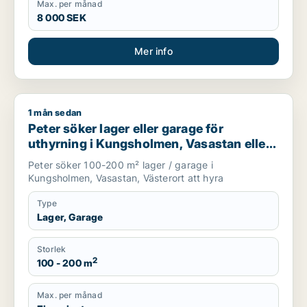
Max. per månad
8 000 SEK
Mer info
1 mån sedan
Peter söker lager eller garage för uthyrning i Kungsholmen, V
Peter söker lager eller garage för
uthyrning i Kungsholmen, Vasastan eller
Västerort
Peter söker 100-200 m² lager / garage i
Kungsholmen, Vasastan, Västerort att hyra
Type
Lager, Garage
Storlek
2
100 - 200 m
Max. per månad