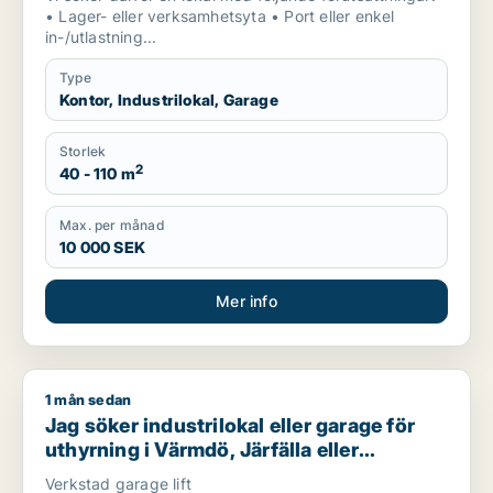
• Lager- eller verksamhetsyta • Port eller enkel
in-/utlastning...
Type
Kontor, Industrilokal, Garage
Storlek
2
40 - 110 m
Max. per månad
10 000 SEK
Mer info
1 mån sedan
Jag söker industrilokal eller garage för uthyrning i Värmdö, J
Jag söker industrilokal eller garage för
uthyrning i Värmdö, Järfälla eller
Huddinge m.fl.
Verkstad garage lift