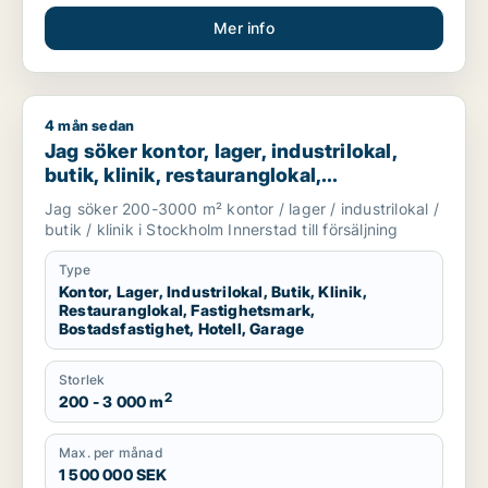
Mer info
4 mån sedan
Jag söker kontor, lager, industrilokal, butik, klinik, restaura
Jag söker kontor, lager, industrilokal,
butik, klinik, restauranglokal,
fastighetsmark, bostadsfastighet, hotell
Jag söker 200-3000 m² kontor / lager / industrilokal /
eller garage till salu i Stockholm
butik / klinik i Stockholm Innerstad till försäljning
Innerstad
Type
Kontor, Lager, Industrilokal, Butik, Klinik,
Restauranglokal, Fastighetsmark,
Bostadsfastighet, Hotell, Garage
Storlek
2
200 - 3 000 m
Max. per månad
1 500 000 SEK