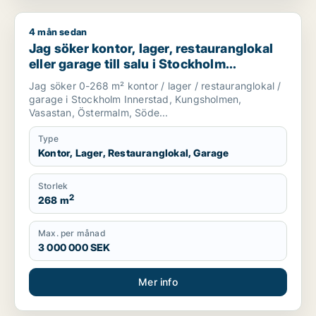
4 mån sedan
Jag söker kontor, lager, restauranglokal eller garage till sal
Jag söker kontor, lager, restauranglokal
eller garage till salu i Stockholm
Innerstad, Kungsholmen eller Vasastan
Jag söker 0-268 m² kontor / lager / restauranglokal /
m.fl.
garage i Stockholm Innerstad, Kungsholmen,
Vasastan, Östermalm, Söde...
Type
Kontor, Lager, Restauranglokal, Garage
Storlek
2
268 m
Max. per månad
3 000 000 SEK
Mer info