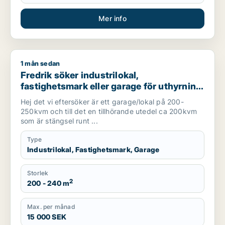
Mer info
1 mån sedan
Fredrik söker industrilokal, fastighetsmark eller garage för u
Fredrik söker industrilokal,
fastighetsmark eller garage för uthyrning
i Söderort
Hej det vi eftersöker är ett garage/lokal på 200-
250kvm och till det en tillhörande utedel ca 200kvm
som är stängsel runt ...
Type
Industrilokal, Fastighetsmark, Garage
Storlek
2
200 - 240 m
Max. per månad
15 000 SEK