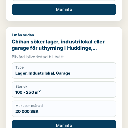
Mer info
1 mån sedan
Chihan söker lager, industrilokal eller garage för uthyrning i
Chihan söker lager, industrilokal eller
garage för uthyrning i Huddinge,
Botkyrka eller Haninge m.fl.
Bilvård bilverkstad bil tvätt
Type
Lager, Industrilokal, Garage
Storlek
2
100 - 250 m
Max. per månad
20 000 SEK
Mer info