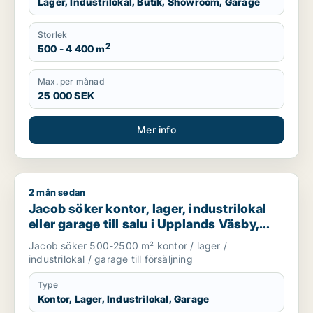
Lager, Industrilokal, Butik, Showroom, Garage
Storlek
2
500 - 4 400 m
Max. per månad
25 000 SEK
Mer info
2 mån sedan
Jacob söker kontor, lager, industrilokal eller garage till sal
Jacob söker kontor, lager, industrilokal
eller garage till salu i Upplands Väsby,
Danderyd eller Sollentuna m.fl.
Jacob söker 500-2500 m² kontor / lager /
industrilokal / garage till försäljning
Type
Kontor, Lager, Industrilokal, Garage