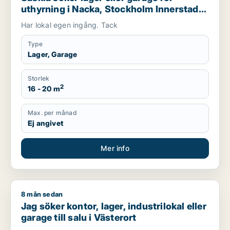
uthyrning i Nacka, Stockholm Innerstad
eller Södermalm m.fl.
Har lokal egen ingång. Tack
Type
Lager, Garage
Storlek
2
16 - 20 m
Max. per månad
Ej angivet
Mer info
8 mån sedan
Jag söker kontor, lager, industrilokal eller garage till salu i V
Jag söker kontor, lager, industrilokal eller
garage till salu i Västerort