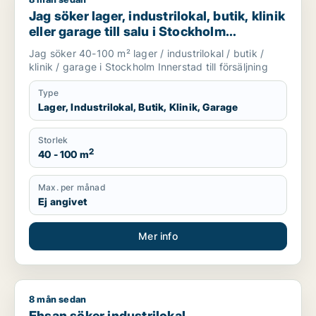
Jag söker lager, industrilokal, butik, klinik eller garage till s
Jag söker lager, industrilokal, butik, klinik
eller garage till salu i Stockholm
Innerstad
Jag söker 40-100 m² lager / industrilokal / butik /
klinik / garage i Stockholm Innerstad till försäljning
Type
Lager, Industrilokal, Butik, Klinik, Garage
Storlek
2
40 - 100 m
Max. per månad
Ej angivet
Mer info
8 mån sedan
Ehsan söker industrilokal, restauranglokal eller garage till sa
Ehsan söker industrilokal,