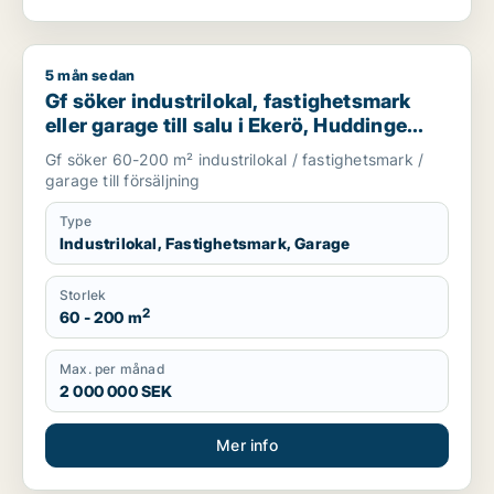
5 mån sedan
Gf söker industrilokal, fastighetsmark eller garage till salu i
Gf söker industrilokal, fastighetsmark
eller garage till salu i Ekerö, Huddinge
eller Botkyrka m.fl.
Gf söker 60-200 m² industrilokal / fastighetsmark /
garage till försäljning
Type
Industrilokal, Fastighetsmark, Garage
Storlek
2
60 - 200 m
Max. per månad
2 000 000 SEK
Mer info