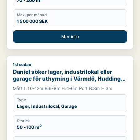
70 - 200 m
Max. per månad
1 500 000 SEK
Mer info
1 d sedan
Daniel söker lager, industrilokal eller garage för uthyrning i
Daniel söker lager, industrilokal eller
garage för uthyrning i Värmdö, Huddinge
eller Botkyrka m.fl.
Mått L:10-12m B:6-8m H:4-6m Port B:3m H:3m
Type
Lager, Industrilokal, Garage
Storlek
2
50 - 100 m