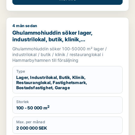
4 mån sedan
Ghulammohiuddin söker lager, industrilokal, butik, klinik, r
Ghulammohiuddin söker lager,
industrilokal, butik, klinik,
restauranglokal, fastighetsmark,
Ghulammohiuddin söker 100-50000 m² lager /
bostadsfastighet eller garage till salu i
industrilokal / butik / klinik / restauranglokal i
Hammarbyhamnen
Hammarbyhamnen till försäljning
Type
Lager, Industrilokal, Butik, Klinik,
Restauranglokal, Fastighetsmark,
Bostadsfastighet, Garage
Storlek
2
100 - 50 000 m
Max. per månad
2 000 000 SEK