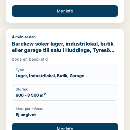
Mer info
4 mån sedan
Barekew söker lager, industrilokal, butik eller garage till sal
Barekew söker lager, industrilokal, butik
eller garage till salu i Huddinge, Tyresö
eller Nacka m.fl.
boka en besökstid
Type
Lager, Industrilokal, Butik, Garage
Storlek
2
600 - 3 500 m
Max. per månad
Ej angivet
Mer info