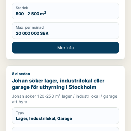
Storlek
2
500 - 2 500 m
Max. per månad
20 000 000 SEK
Mer info
8 d sedan
Johan söker lager, industrilokal eller garage för uthyrning i
Johan söker lager, industrilokal eller
garage för uthyrning i Stockholm
Johan söker 120-250 m² lager / industrilokal / garage
att hyra
Type
Lager, Industrilokal, Garage