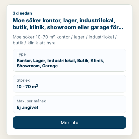
3 d sedan
Moe söker kontor, lager, industrilokal, butik, klinik, showroo
Moe söker kontor, lager, industrilokal,
butik, klinik, showroom eller garage för
uthyrning i Stockholm
Moe söker 10-70 m² kontor / lager / industrilokal /
butik / klinik att hyra
Type
Kontor, Lager, Industrilokal, Butik, Klinik,
Showroom, Garage
Storlek
2
10 - 70 m
Max. per månad
Ej angivet
Mer info