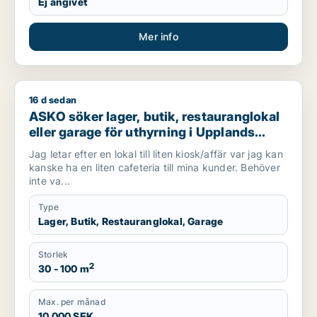
Ej angivet
Mer info
16 d sedan
ASKO söker lager, butik, restauranglokal eller garage för uthy
ASKO söker lager, butik, restauranglokal
eller garage för uthyrning i Upplands
Väsby, Vallentuna eller Järfälla m.fl.
Jag letar efter en lokal till liten kiosk/affär var jag kan
kanske ha en liten cafeteria till mina kunder. Behöver
inte va...
Type
Lager, Butik, Restauranglokal, Garage
Storlek
2
30 - 100 m
Max. per månad
10 000 SEK