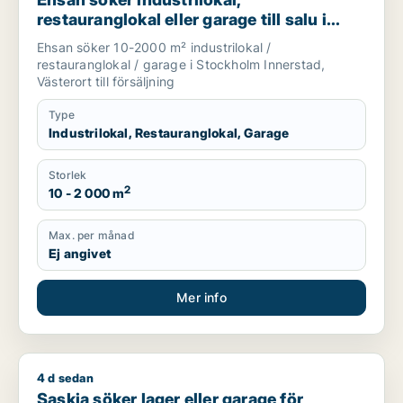
restauranglokal eller garage till salu i
Stockholm Innerstad eller Västerort
Ehsan söker 10-2000 m² industrilokal /
restauranglokal / garage i Stockholm Innerstad,
Västerort till försäljning
Type
Industrilokal, Restauranglokal, Garage
Storlek
2
10 - 2 000 m
Max. per månad
Ej angivet
Mer info
4 d sedan
Saskia söker lager eller garage för uthyrning i Nacka, Stock
Saskia söker lager eller garage för