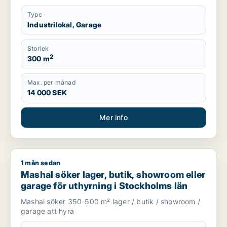
Type
Industrilokal, Garage
Storlek
2
300 m
Max. per månad
14 000 SEK
Mer info
1 mån sedan
Mashal söker lager, butik, showroom eller garage för uthyrni
Mashal söker lager, butik, showroom eller
garage för uthyrning i Stockholms län
Mashal söker 350-500 m² lager / butik / showroom /
garage att hyra