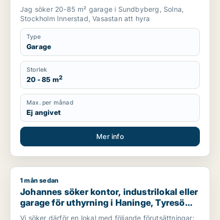
Innerstad m.fl.
Jag söker 20-85 m² garage i Sundbyberg, Solna,
Stockholm Innerstad, Vasastan att hyra
Type
Garage
Storlek
2
20 - 85 m
Max. per månad
Ej angivet
Mer info
1 mån sedan
Johannes söker kontor, industrilokal eller garage för uthyrni
Johannes söker kontor, industrilokal eller
garage för uthyrning i Haninge, Tyresö
eller Nacka m.fl.
Vi söker därför en lokal med följande förutsättningar: