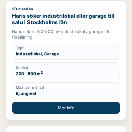
20 d sedan
Haris söker industrilokal eller garage till salu i Stockholms lä
Haris söker industrilokal eller garage till
salu i Stockholms län
Haris söker 200-500 m² industrilokal / garage till
försäljning
Type
Industrilokal, Garage
Storlek
2
200 - 500 m
Max. per månad
Ej angivet
Mer info