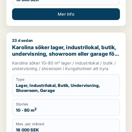
Mer info
23 d sedan
Karolina söker lager, industrilokal, butik, undervisning, sho
Karolina söker lager, industrilokal, butik,
undervisning, showroom eller garage för
uthyrning i Kungsholmen
Karolina söker 10-80 m² lager / industrilokal / butik /
undervisning / showroom i Kungsholmen att hyra
Type
Lager, Industrilokal, Butik, Undervisning,
Showroom, Garage
Storlek
2
10 - 80 m
Max. per månad
16 000 SEK