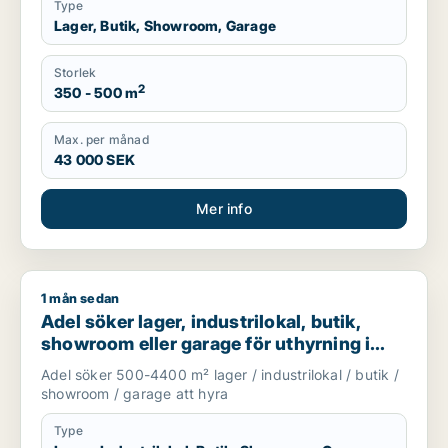
Type
Lager, Butik, Showroom, Garage
Storlek
2
350 - 500 m
Max. per månad
43 000 SEK
Mer info
1 mån sedan
Adel söker lager, industrilokal, butik, showroom eller garage
Adel söker lager, industrilokal, butik,
showroom eller garage för uthyrning i
Huddinge, Tyresö eller Nacka m.fl.
Adel söker 500-4400 m² lager / industrilokal / butik /
showroom / garage att hyra
Type