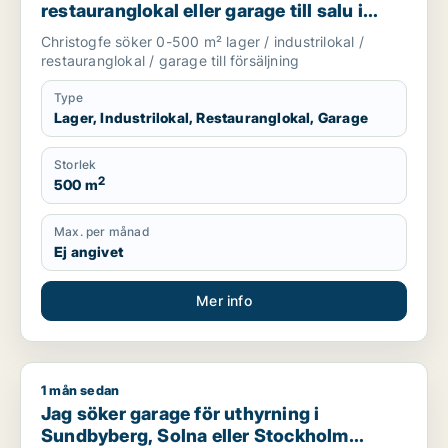
restauranglokal eller garage till salu i
Nykvarn, Stockholm Innerstad eller
Christogfe söker 0-500 m² lager / industrilokal /
Kungsholmen m.fl.
restauranglokal / garage till försäljning
Type
Lager, Industrilokal, Restauranglokal, Garage
Storlek
2
500 m
Max. per månad
Ej angivet
Mer info
1 mån sedan
Jag söker garage för uthyrning i Sundbyberg, Solna eller St
Jag söker garage för uthyrning i
Sundbyberg, Solna eller Stockholm