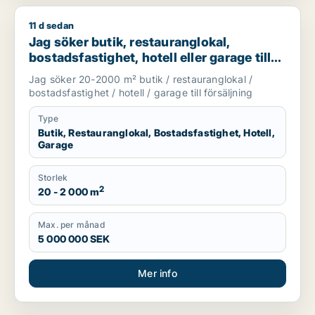
11 d sedan
Jag söker butik, restauranglokal, bostadsfastighet, hotell elle
Jag söker butik, restauranglokal,
bostadsfastighet, hotell eller garage till
salu i Stockholms län
Jag söker 20-2000 m² butik / restauranglokal /
bostadsfastighet / hotell / garage till försäljning
Type
Butik, Restauranglokal, Bostadsfastighet, Hotell,
Garage
Storlek
2
20 - 2 000 m
Max. per månad
5 000 000 SEK
Mer info