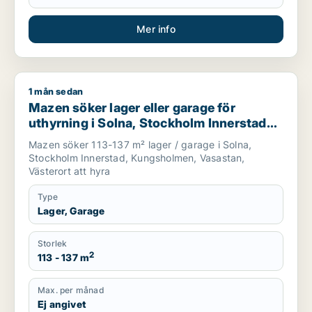
Mer info
1 mån sedan
Mazen söker lager eller garage för uthyrning i Solna, Stockh
Mazen söker lager eller garage för
uthyrning i Solna, Stockholm Innerstad
eller Kungsholmen m.fl.
Mazen söker 113-137 m² lager / garage i Solna,
Stockholm Innerstad, Kungsholmen, Vasastan,
Västerort att hyra
Type
Lager, Garage
Storlek
2
113 - 137 m
Max. per månad
Ej angivet