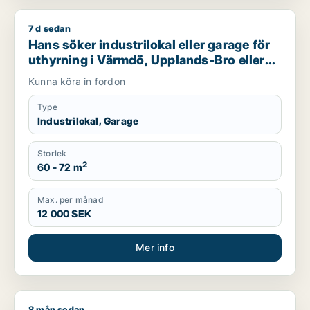
7 d sedan
Hans söker industrilokal eller garage för uthyrning i Värmdö,
Hans söker industrilokal eller garage för
uthyrning i Värmdö, Upplands-Bro eller
Nacka m.fl.
Kunna köra in fordon
Type
Industrilokal, Garage
Storlek
2
60 - 72 m
Max. per månad
12 000 SEK
Mer info
8 mån sedan