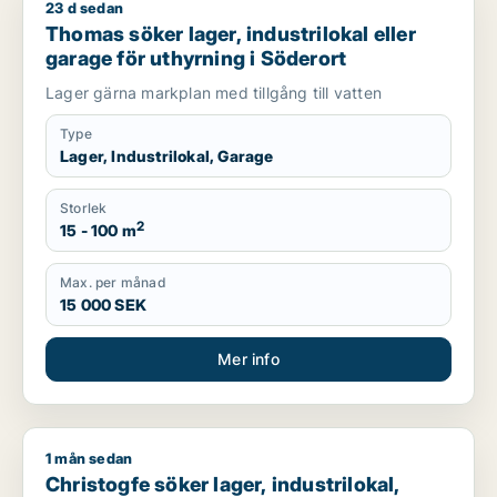
23 d sedan
Thomas söker lager, industrilokal eller garage för uthyrning 
Thomas söker lager, industrilokal eller
garage för uthyrning i Söderort
Lager gärna markplan med tillgång till vatten
Type
Lager, Industrilokal, Garage
Storlek
2
15 - 100 m
Max. per månad
15 000 SEK
Mer info
1 mån sedan
Christogfe söker lager, industrilokal, restauranglokal eller g
Christogfe söker lager, industrilokal,