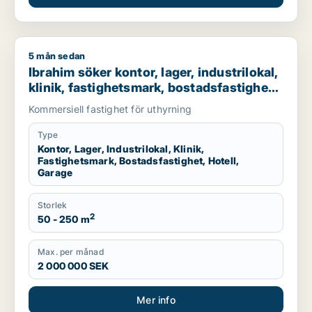
5 mån sedan
Ibrahim söker kontor, lager, industrilokal, klinik, fastighetsma
Ibrahim söker kontor, lager, industrilokal,
klinik, fastighetsmark, bostadsfastighet,
hotell eller garage till salu i Stockholms
Kommersiell fastighet för uthyrning
län
Type
Kontor, Lager, Industrilokal, Klinik,
Fastighetsmark, Bostadsfastighet, Hotell,
Garage
Storlek
2
50 - 250 m
Max. per månad
2 000 000 SEK
Mer info