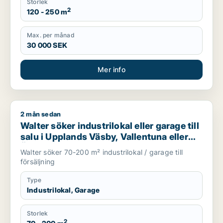
Storlek
2
120 - 250 m
Max. per månad
30 000 SEK
Mer info
2 mån sedan
Walter söker industrilokal eller garage till salu i Upplands Vä
Walter söker industrilokal eller garage till
salu i Upplands Väsby, Vallentuna eller
Österåker m.fl.
Walter söker 70-200 m² industrilokal / garage till
försäljning
Type
Industrilokal, Garage
Storlek
2