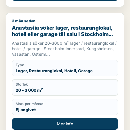
3 mån sedan
Anastasiia söker lager, restauranglokal, hotell eller garage t
Anastasiia söker lager, restauranglokal,
hotell eller garage till salu i Stockholm
Innerstad, Kungsholmen eller Vasastan
Anastasiia söker 20-3000 m² lager / restauranglokal /
m.fl.
hotell / garage i Stockholm Innerstad, Kungsholmen,
Vasastan, Österm...
Type
Lager, Restauranglokal, Hotell, Garage
Storlek
2
20 - 3 000 m
Max. per månad
Ej angivet
Mer info