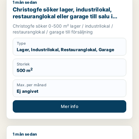
1 mån sedan
Christogfe söker lager, industrilokal, restauranglokal eller g
Christogfe söker lager, industrilokal,
restauranglokal eller garage till salu i
Nykvarn, Stockholm Innerstad eller
Christogfe söker 0-500 m² lager / industrilokal /
Kungsholmen m.fl.
restauranglokal / garage till försäljning
Type
Lager, Industrilokal, Restauranglokal, Garage
Storlek
2
500 m
Max. per månad
Ej angivet
Mer info
1 mån sedan
Mashal söker lager, butik, showroom eller garage för uthyrni