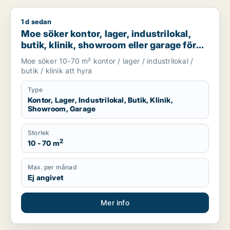
1 d sedan
Moe söker kontor, lager, industrilokal, butik, klinik, showroo
Moe söker kontor, lager, industrilokal,
butik, klinik, showroom eller garage för
uthyrning i Stockholm
Moe söker 10-70 m² kontor / lager / industrilokal /
butik / klinik att hyra
Type
Kontor, Lager, Industrilokal, Butik, Klinik,
Showroom, Garage
Storlek
2
10 - 70 m
Max. per månad
Ej angivet
Mer info