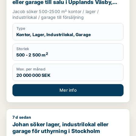
eller garage till salu i Upplands Väsby,
Danderyd eller Sollentuna m.fl.
Jacob söker 500-2500 m² kontor / lager /
industrilokal / garage till försäljning
Type
Kontor, Lager, Industrilokal, Garage
Storlek
2
500 - 2 500 m
Max. per månad
20 000 000 SEK
Mer info
7 d sedan
Johan söker lager, industrilokal eller garage för uthyrning i
Johan söker lager, industrilokal eller
garage för uthyrning i Stockholm