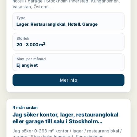
hotell / garage i Stockholm Innerstad, Kungsholmen,
Vasastan, Österm...
Type
Lager, Restauranglokal, Hotell, Garage
Storlek
2
20 - 3 000 m
Max. per månad
Ej angivet
Mer info
4 mån sedan
Jag söker kontor, lager, restauranglokal eller garage till sal
Jag söker kontor, lager, restauranglokal
eller garage till salu i Stockholm
Innerstad, Kungsholmen eller Vasastan
Jag söker 0-268 m² kontor / lager / restauranglokal /
m.fl.
garage i Stockholm Innerstad, Kungsholmen,