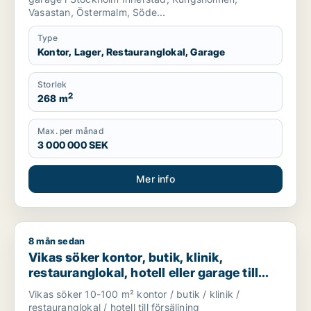
Vasastan, Östermalm, Söde...
Type
Kontor, Lager, Restauranglokal, Garage
Storlek
2
268 m
Max. per månad
3 000 000 SEK
Mer info
8 mån sedan
Vikas söker kontor, butik, klinik, restauranglokal, hotell eller
Vikas söker kontor, butik, klinik,
restauranglokal, hotell eller garage till
salu i Upplands Väsby, Vallentuna eller
Vikas söker 10-100 m² kontor / butik / klinik /
Österåker m.fl.
restauranglokal / hotell till försäljning