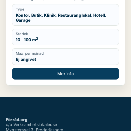
Type
Kontor, Butik, Klinik, Restauranglokal, Hotell,
Garage
Storlek
2
10 - 100 m
Max. per månad
Ej angivet
Mer info
Förråd.org
c/o Verksamhetslokaler.se
Mynstersvej 3, Frederiksberg