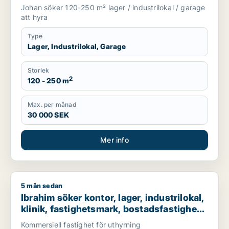
Johan söker 120-250 m² lager / industrilokal / garage
att hyra
Type
Lager, Industrilokal, Garage
Storlek
2
120 - 250 m
Max. per månad
30 000 SEK
Mer info
5 mån sedan
Ibrahim söker kontor, lager, industrilokal, klinik, fastighetsma
Ibrahim söker kontor, lager, industrilokal,
klinik, fastighetsmark, bostadsfastighet,
hotell eller garage till salu i Stockholms
Kommersiell fastighet för uthyrning