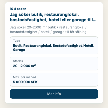
10 d sedan
Jag söker butik, restauranglokal, bostadsfastighet, hotell elle
Jag söker butik, restauranglokal,
bostadsfastighet, hotell eller garage till
salu i Stockholms län
Jag söker 20-2000 m² butik / restauranglokal /
bostadsfastighet / hotell / garage till försäljning
Type
Butik, Restauranglokal, Bostadsfastighet, Hotell,
Garage
Storlek
2
20 - 2 000 m
Max. per månad
5 000 000 SEK
Mer info