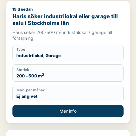
19 d sedan
Haris söker industrilokal eller garage till salu i Stockholms lä
Haris söker industrilokal eller garage till
salu i Stockholms län
Haris söker 200-500 m² industrilokal / garage till
försäljning
Type
Industrilokal, Garage
Storlek
2
200 - 500 m
Max. per månad
Ej angivet
Mer info