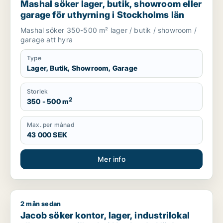
Mashal söker lager, butik, showroom eller
garage för uthyrning i Stockholms län
Mashal söker 350-500 m² lager / butik / showroom /
garage att hyra
Type
Lager, Butik, Showroom, Garage
Storlek
2
350 - 500 m
Max. per månad
43 000 SEK
Mer info
2 mån sedan
Jacob söker kontor, lager, industrilokal eller garage till sal
Jacob söker kontor, lager, industrilokal