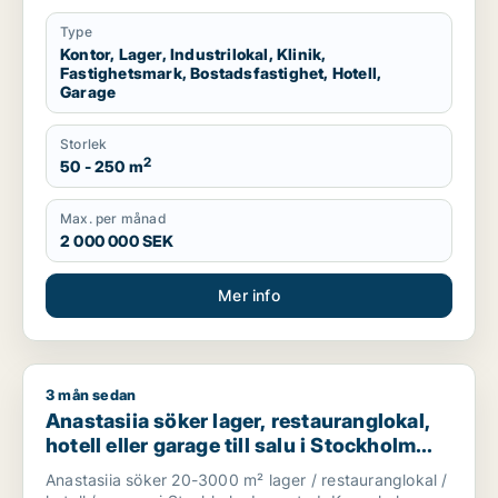
län
Type
Kontor, Lager, Industrilokal, Klinik,
Fastighetsmark, Bostadsfastighet, Hotell,
Garage
Storlek
2
50 - 250 m
Max. per månad
2 000 000 SEK
Mer info
3 mån sedan
Anastasiia söker lager, restauranglokal, hotell eller garage t
Anastasiia söker lager, restauranglokal,
hotell eller garage till salu i Stockholm
Innerstad, Kungsholmen eller Vasastan
Anastasiia söker 20-3000 m² lager / restauranglokal /
m.fl.