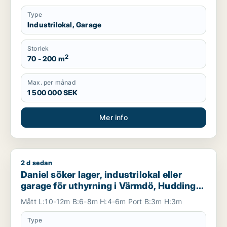
Type
Industrilokal, Garage
Storlek
2
70 - 200 m
Max. per månad
1 500 000 SEK
Mer info
2 d sedan
Daniel söker lager, industrilokal eller garage för uthyrning i
Daniel söker lager, industrilokal eller
garage för uthyrning i Värmdö, Huddinge
eller Botkyrka m.fl.
Mått L:10-12m B:6-8m H:4-6m Port B:3m H:3m
Type