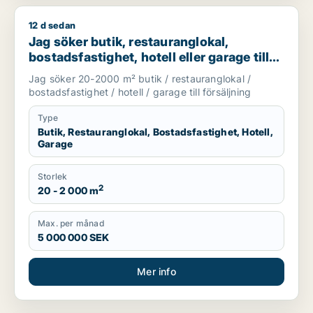
12 d sedan
Jag söker butik, restauranglokal, bostadsfastighet, hotell elle
Jag söker butik, restauranglokal,
bostadsfastighet, hotell eller garage till
salu i Stockholms län
Jag söker 20-2000 m² butik / restauranglokal /
bostadsfastighet / hotell / garage till försäljning
Type
Butik, Restauranglokal, Bostadsfastighet, Hotell,
Garage
Storlek
2
20 - 2 000 m
Max. per månad
5 000 000 SEK
Mer info