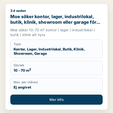
3 d sedan
Moe söker kontor, lager, industrilokal, butik, klinik, showroo
Moe söker kontor, lager, industrilokal,
butik, klinik, showroom eller garage för
uthyrning i Stockholm
Moe söker 10-70 m² kontor / lager / industrilokal /
butik / klinik att hyra
Type
Kontor, Lager, Industrilokal, Butik, Klinik,
Showroom, Garage
Storlek
2
10 - 70 m
Max. per månad
Ej angivet
Mer info