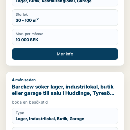
Lager, Butik, Restauranglokal, Garage
Storlek
2
30 - 100 m
Max. per månad
10 000 SEK
Mer info
4 mån sedan
Barekew söker lager, industrilokal, butik eller garage till sal
Barekew söker lager, industrilokal, butik
eller garage till salu i Huddinge, Tyresö
eller Nacka m.fl.
boka en besökstid
Type
Lager, Industrilokal, Butik, Garage