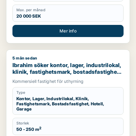
Max. per månad
20 000 SEK
Mer info
5 mån sedan
Ibrahim söker kontor, lager, industrilokal, klinik, fastighetsma
Ibrahim söker kontor, lager, industrilokal,
klinik, fastighetsmark, bostadsfastighet,
hotell eller garage till salu i Stockholms
Kommersiell fastighet för uthyrning
län
Type
Kontor, Lager, Industrilokal, Klinik,
Fastighetsmark, Bostadsfastighet, Hotell,
Garage
Storlek
2
50 - 250 m