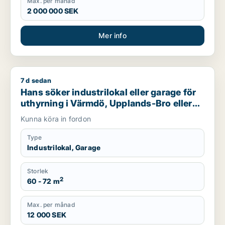
Max. per månad
2 000 000 SEK
Mer info
7 d sedan
Hans söker industrilokal eller garage för uthyrning i Värmdö,
Hans söker industrilokal eller garage för
uthyrning i Värmdö, Upplands-Bro eller
Nacka m.fl.
Kunna köra in fordon
Type
Industrilokal, Garage
Storlek
2
60 - 72 m
Max. per månad
12 000 SEK