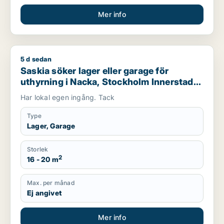
Mer info
5 d sedan
Saskia söker lager eller garage för uthyrning i Nacka, Stock
Saskia söker lager eller garage för
uthyrning i Nacka, Stockholm Innerstad
eller Södermalm m.fl.
Har lokal egen ingång. Tack
Type
Lager, Garage
Storlek
2
16 - 20 m
Max. per månad
Ej angivet
Mer info