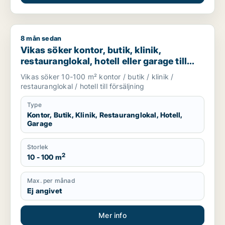
8 mån sedan
Vikas söker kontor, butik, klinik, restauranglokal, hotell eller
Vikas söker kontor, butik, klinik,
restauranglokal, hotell eller garage till
salu i Upplands Väsby, Vallentuna eller
Vikas söker 10-100 m² kontor / butik / klinik /
Österåker m.fl.
restauranglokal / hotell till försäljning
Type
Kontor, Butik, Klinik, Restauranglokal, Hotell,
Garage
Storlek
2
10 - 100 m
Max. per månad
Ej angivet
Mer info