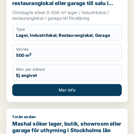
restauranglokal eller garage till salu i
Nykvarn, Stockholm Innerstad eller
Christogfe söker 0-500 m² lager / industrilokal /
Kungsholmen m.fl.
restauranglokal / garage till försäljning
Type
Lager, Industrilokal, Restauranglokal, Garage
Storlek
2
500 m
Max. per månad
Ej angivet
Mer info
1 mån sedan
Mashal söker lager, butik, showroom eller garage för uthyrni
Mashal söker lager, butik, showroom eller
garage för uthyrning i Stockholms län