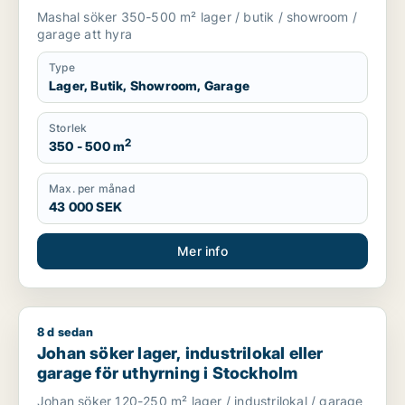
Mashal söker 350-500 m² lager / butik / showroom /
garage att hyra
Type
Lager, Butik, Showroom, Garage
Storlek
2
350 - 500 m
Max. per månad
43 000 SEK
Mer info
8 d sedan
Johan söker lager, industrilokal eller garage för uthyrning i
Johan söker lager, industrilokal eller
garage för uthyrning i Stockholm
Johan söker 120-250 m² lager / industrilokal / garage