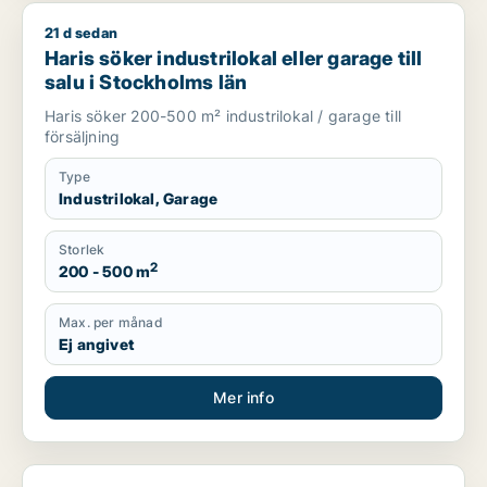
21 d sedan
Haris söker industrilokal eller garage till salu i Stockholms lä
Haris söker industrilokal eller garage till
salu i Stockholms län
Haris söker 200-500 m² industrilokal / garage till
försäljning
Type
Industrilokal, Garage
Storlek
2
200 - 500 m
Max. per månad
Ej angivet
Mer info