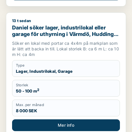
13 t sedan
Daniel söker lager, industrilokal eller garage för uthyrning i
Daniel söker lager, industrilokal eller
garage för uthyrning i Värmdö, Huddinge
eller Botkyrka m.fl.
Söker en lokal med portar ca 4x4m på markplan som
är lätt att backa in till. Lokal storlek B: ca 6 m L: ca 10
m H: ca 4m
Type
Lager, Industrilokal, Garage
Storlek
2
50 - 100 m
Max. per månad
8 000 SEK
Mer info