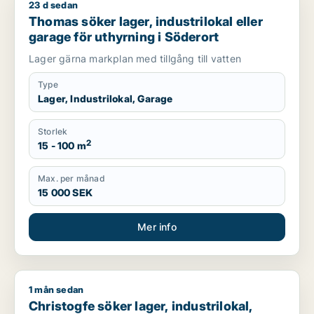
23 d sedan
Thomas söker lager, industrilokal eller garage för uthyrning 
Thomas söker lager, industrilokal eller
garage för uthyrning i Söderort
Lager gärna markplan med tillgång till vatten
Type
Lager, Industrilokal, Garage
Storlek
2
15 - 100 m
Max. per månad
15 000 SEK
Mer info
1 mån sedan
Christogfe söker lager, industrilokal, restauranglokal eller g
Christogfe söker lager, industrilokal,