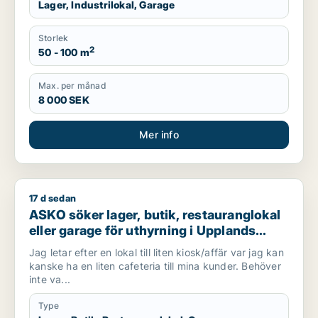
Lager, Industrilokal, Garage
Storlek
2
50 - 100 m
Max. per månad
8 000 SEK
Mer info
17 d sedan
ASKO söker lager, butik, restauranglokal eller garage för uthy
ASKO söker lager, butik, restauranglokal
eller garage för uthyrning i Upplands
Väsby, Vallentuna eller Järfälla m.fl.
Jag letar efter en lokal till liten kiosk/affär var jag kan
kanske ha en liten cafeteria till mina kunder. Behöver
inte va...
Type