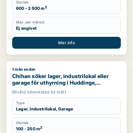
Storlek
2
600 - 3 500 m
Max. per månad
Ej angivet
Mer info
1 mån sedan
Chihan söker lager, industrilokal eller garage för uthyrning i
Chihan söker lager, industrilokal eller
garage för uthyrning i Huddinge,
Botkyrka eller Haninge m.fl.
Bilvård bilverkstad bil tvätt
Type
Lager, Industrilokal, Garage
Storlek
2
100 - 250 m