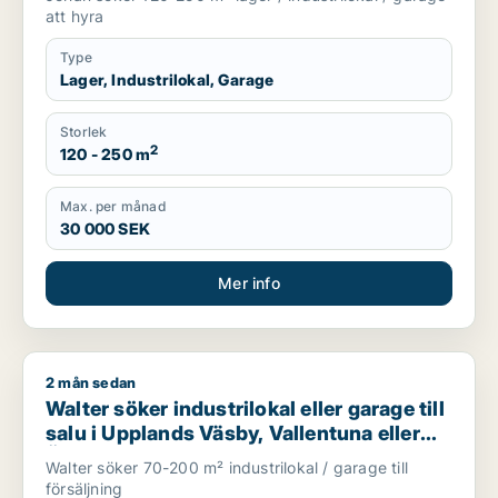
att hyra
Type
Lager, Industrilokal, Garage
Storlek
2
120 - 250 m
Max. per månad
30 000 SEK
Mer info
2 mån sedan
Walter söker industrilokal eller garage till salu i Upplands Vä
Walter söker industrilokal eller garage till
salu i Upplands Väsby, Vallentuna eller
Österåker m.fl.
Walter söker 70-200 m² industrilokal / garage till
försäljning