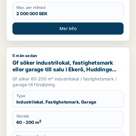
Max. per månad
2 000 000 SEK
Mer info
5 mån sedan
Gf söker industrilokal, fastighetsmark eller garage till salu i
Gf söker industrilokal, fastighetsmark
eller garage till salu i Ekerö, Huddinge
eller Botkyrka m.fl.
Gf söker 60-200 m² industrilokal / fastighetsmark /
garage till försäljning
Type
Industrilokal, Fastighetsmark, Garage
Storlek
2
60 - 200 m