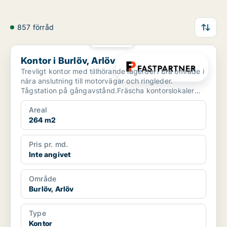
857 förråd
PLATINA
Kontor i Burlöv, Arlöv
Kontor i Burlöv, Arlöv
Trevligt kontor med tillhörande lagerdel i bra område i
nära anslutning till motorvägar och ringleder.
Tågstation på gångavstånd.Fräscha kontorslokaler
med t...
Areal
264 m2
Pris pr. md.
Inte angivet
Område
Burlöv, Arlöv
Type
Kontor