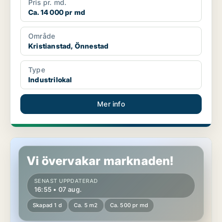
Pris pr. md.
Ca. 14 000 pr md
Område
Kristianstad, Önnestad
Type
Industrilokal
Mer info
Lager i Lund, Genarp
Vi övervakar marknaden!
SENAST UPPDATERAD
16:55 • 07 aug.
Skapad 1 d
Ca. 5 m2
Ca. 500 pr md