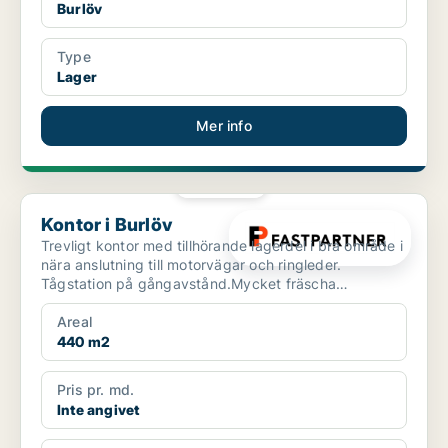
Burlöv
Type
Lager
Mer info
PLATINA
Kontor i Burlöv
Kontor i Burlöv
Trevligt kontor med tillhörande lagerdel i bra område i
nära anslutning till motorvägar och ringleder.
Tågstation på gångavstånd.Mycket fräscha
kontorslokale...
Areal
440 m2
Pris pr. md.
Inte angivet