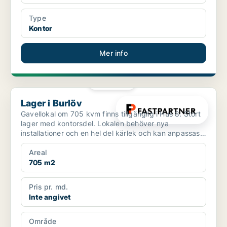
Type
Kontor
Mer info
PLATINA
Lager i Burlöv
Lager i Burlöv
Gavellokal om 705 kvm finns tillgänglig i Hus 8. Stort
lager med kontorsdel. Lokalen behöver nya
installationer och en hel del kärlek och kan anpassas
efter ...
Areal
705 m2
Pris pr. md.
Inte angivet
Område