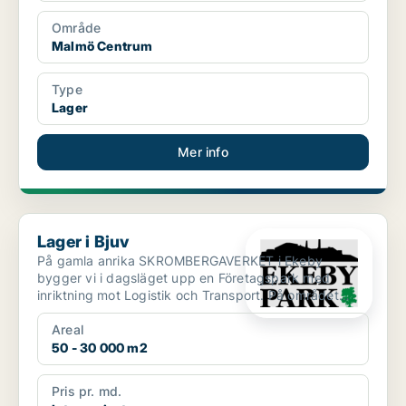
Område
Malmö Centrum
Type
Lager
Mer info
Lager i Bjuv
Lager i Bjuv
På gamla anrika SKROMBERGAVERKET i Ekeby
bygger vi i dagsläget upp en Företagspark med
inriktning mot Logistik och Transport. På området
finns det i dagsläge...
Areal
50 - 30 000 m2
Pris pr. md.