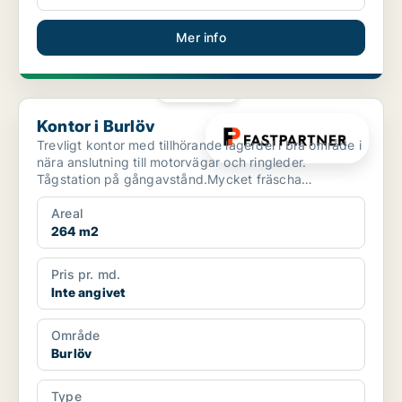
Mer info
PLATINA
Kontor i Burlöv
Kontor i Burlöv
Trevligt kontor med tillhörande lagerdel i bra område i
nära anslutning till motorvägar och ringleder.
Tågstation på gångavstånd.Mycket fräscha
kontorslokale...
Areal
264 m2
Pris pr. md.
Inte angivet
Område
Burlöv
Type