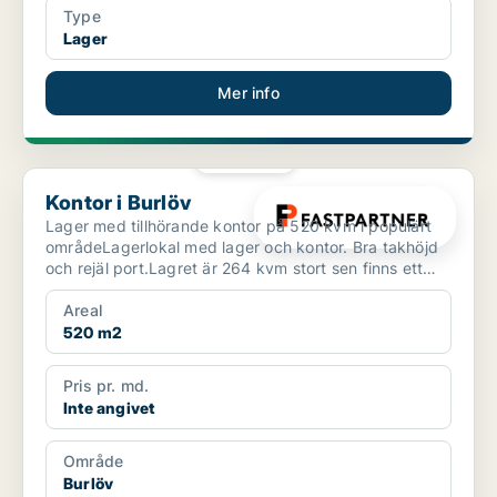
Type
Lager
Mer info
PLATINA
Kontor i Burlöv
Kontor i Burlöv
Lager med tillhörande kontor på 520 kvm i populärt
områdeLagerlokal med lager och kontor. Bra takhöjd
och rejäl port.Lagret är 264 kvm stort sen finns ett
sk...
Areal
520 m2
Pris pr. md.
Inte angivet
Område
Burlöv