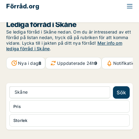
Förråd.org
Skåne
Lediga förråd i Skåne
Se lediga förråd i Skåne nedan. Om du är intresserad av ett
förråd på listan nedan, tryck då på rubriken för att komma
vidare. Lycka till i jakten på ditt nya förråd!
Mer info om
lediga förråd i Skåne
.
Nya i dag
8
Uppdaterade 24h
9
Notifikatio
Skåne
Sök
Pris
Storlek