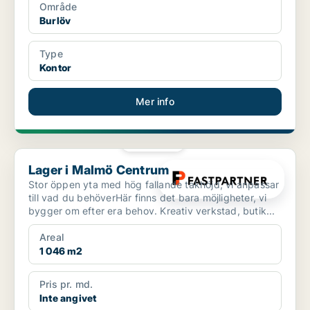
Område
Burlöv
Type
Kontor
Mer info
PLATINA
Lager i Malmö Centrum
Lager i Malmö Centrum
Stor öppen yta med hög fallande takhöjd, vi anpassar
till vad du behöverHär finns det bara möjligheter, vi
bygger om efter era behov. Kreativ verkstad, butik...
Areal
1 046 m2
Pris pr. md.
Inte angivet