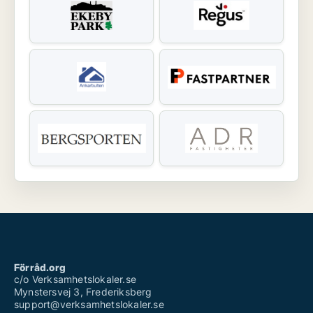
Förråd.org
c/o Verksamhetslokaler.se
Mynstersvej 3, Frederiksberg
support@verksamhetslokaler.se