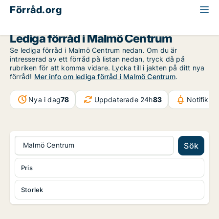
Förråd.org
Malmö
Malmö Centrum
Lediga förråd i Malmö Centrum
Se lediga förråd i Malmö Centrum nedan. Om du är
intresserad av ett förråd på listan nedan, tryck då på
rubriken för att komma vidare. Lycka till i jakten på ditt nya
förråd!
Mer info om lediga förråd i Malmö Centrum
.
Nya i dag
78
Uppdaterade 24h
83
Notifikat
Malmö Centrum
Sök
Pris
Storlek