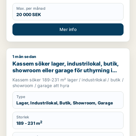
Max. per månad
20 000 SEK
Mer info
1 mån sedan
Kassem söker lager, industrilokal, butik, showroom eller gar
Kassem söker lager, industrilokal, butik,
showroom eller garage för uthyrning i
Upplands Väsby, Vallentuna eller
Kassem söker 189-231 m² lager / industrilokal / butik /
Upplands-Bro m.fl.
showroom / garage att hyra
Type
Lager, Industrilokal, Butik, Showroom, Garage
Storlek
2
189 - 231 m