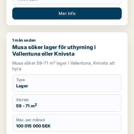
Mer info
1 mån sedan
Musa söker lager för uthyrning i Vallentuna eller Knivsta
Musa söker lager för uthyrning i
Vallentuna eller Knivsta
Musa söker 59-71 m² lager i Vallentuna, Knivsta att
hyra
Type
Lager
Storlek
2
59 - 71 m
Max. per månad
100 015 000 SEK