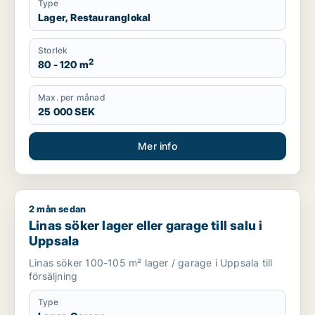
Type
Lager, Restauranglokal
Storlek
2
80 - 120 m
Max. per månad
25 000 SEK
Mer info
2 mån sedan
Linas söker lager eller garage till salu i Uppsala
Linas söker lager eller garage till salu i
Uppsala
Linas söker 100-105 m² lager / garage i Uppsala till
försäljning
Type