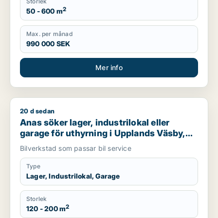
Storlek
2
50 - 600 m
Max. per månad
990 000 SEK
Mer info
20 d sedan
Anas söker lager, industrilokal eller garage för uthyrning i 
Anas söker lager, industrilokal eller
garage för uthyrning i Upplands Väsby,
Vallentuna eller Upplands-Bro m.fl.
Bilverkstad som passar bil service
Type
Lager, Industrilokal, Garage
Storlek
2
120 - 200 m