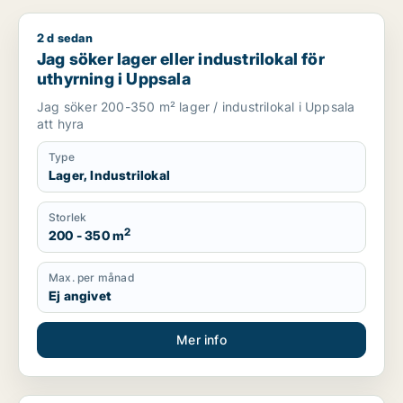
2 d sedan
Jag söker lager eller industrilokal för uthyrning i Uppsala
Jag söker lager eller industrilokal för
uthyrning i Uppsala
Jag söker 200-350 m² lager / industrilokal i Uppsala
att hyra
Type
Lager, Industrilokal
Storlek
2
200 - 350 m
Max. per månad
Ej angivet
Mer info