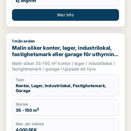
Ej angivet
Mer info
1 mån sedan
Malin söker kontor, lager, industrilokal, fastighetsmark eller
Malin söker kontor, lager, industrilokal,
fastighetsmark eller garage för uthyrning
i Uppsala
Malin söker 35-150 m² kontor / lager / industrilokal /
fastighetsmark / garage i Uppsala att hyra
Type
Kontor, Lager, Industrilokal, Fastighetsmark,
Garage
Storlek
2
35 - 150 m
Max. per månad
4 000 SEK