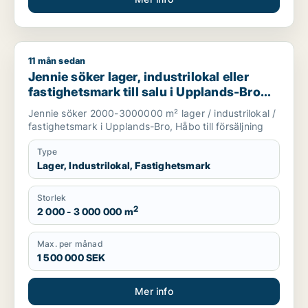
11 mån sedan
Jennie söker lager, industrilokal eller fastighetsmark till sal
Jennie söker lager, industrilokal eller
fastighetsmark till salu i Upplands-Bro
eller Håbo
Jennie söker 2000-3000000 m² lager / industrilokal /
fastighetsmark i Upplands-Bro, Håbo till försäljning
Type
Lager, Industrilokal, Fastighetsmark
Storlek
2
2 000 - 3 000 000 m
Max. per månad
1 500 000 SEK
Mer info