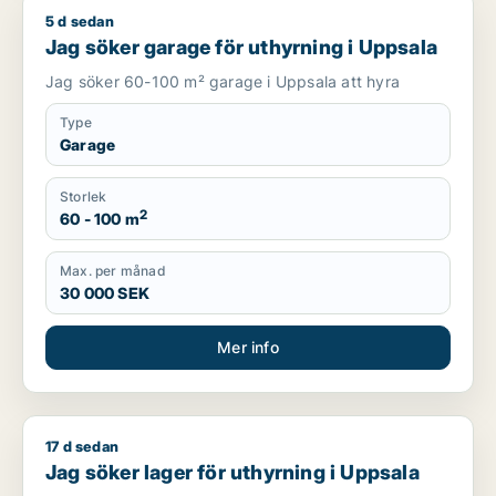
5 d sedan
Jag söker garage för uthyrning i Uppsala
Jag söker garage för uthyrning i Uppsala
Jag söker 60-100 m² garage i Uppsala att hyra
Type
Garage
Storlek
2
60 - 100 m
Max. per månad
30 000 SEK
Mer info
17 d sedan
Jag söker lager för uthyrning i Uppsala
Jag söker lager för uthyrning i Uppsala