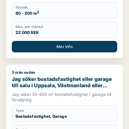
Storlek
2
80 - 200 m
Max. per månad
22 000 SEK
Mer info
3 mån sedan
Jag söker bostadsfastighet eller garage till salu i Uppsala,
Jag söker bostadsfastighet eller garage
till salu i Uppsala, Västmanland eller
Gävleborg
Jag söker 50-600 m² bostadsfastighet / garage till
försäljning
Type
Bostadsfastighet, Garage