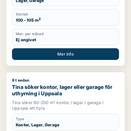
Lager, Garage
Storlek
2
100 - 105 m
Max. per månad
Ej angivet
Mer info
8 t sedan
Tina söker kontor, lager eller garage för uthyrning i Uppsala
Tina söker kontor, lager eller garage för
uthyrning i Uppsala
Tina söker 80-200 m² kontor / lager / garage i
Uppsala att hyra
Type
Kontor, Lager, Garage