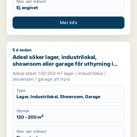
Max. per månad
Ej angivet
Mer info
5 d sedan
Adeel söker lager, industrilokal, showroom eller garage för u
Adeel söker lager, industrilokal,
showroom eller garage för uthyrning i
Upplands Väsby, Vallentuna eller
Adeel söker 120-200 m² lager / industrilokal /
Upplands-Bro m.fl.
showroom / garage att hyra
Type
Lager, Industrilokal, Showroom, Garage
Storlek
2
120 - 200 m
Max. per månad