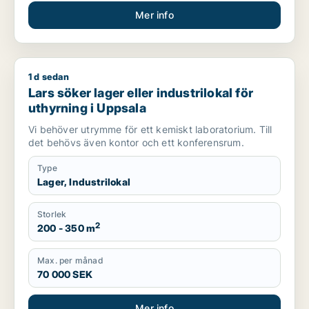
Mer info
1 d sedan
Lars söker lager eller industrilokal för uthyrning i Uppsala
Lars söker lager eller industrilokal för
uthyrning i Uppsala
Vi behöver utrymme för ett kemiskt laboratorium. Till
det behövs även kontor och ett konferensrum.
Type
Lager, Industrilokal
Storlek
2
200 - 350 m
Max. per månad
70 000 SEK
Mer info