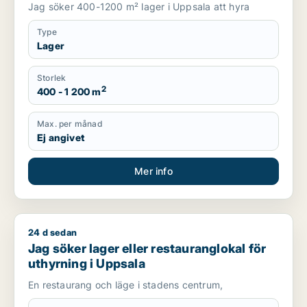
Jag söker 400-1200 m² lager i Uppsala att hyra
Type
Lager
Storlek
2
400 - 1 200 m
Max. per månad
Ej angivet
Mer info
24 d sedan
Jag söker lager eller restauranglokal för uthyrning i Uppsala
Jag söker lager eller restauranglokal för
uthyrning i Uppsala
En restaurang och läge i stadens centrum,