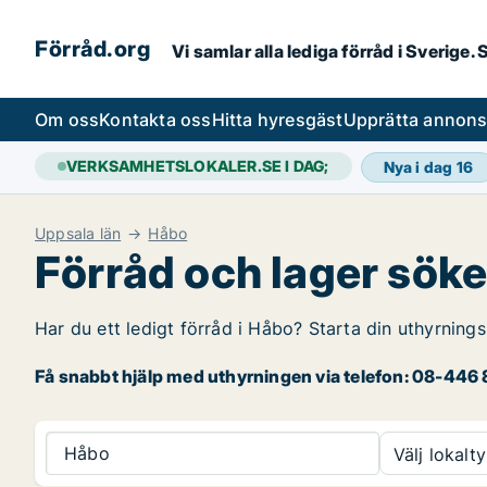
Förråd.org
Vi samlar alla lediga förråd i Sverige
Om oss
Kontakta oss
Hitta hyresgäst
Upprätta annon
VERKSAMHETSLOKALER.SE I DAG;
Nya i dag
16
Uppsala län
Håbo
Förråd och lager söke
Har du ett ledigt förråd i Håbo? Starta din uthyrnings
Få snabbt hjälp med uthyrningen via telefon: 08-446 8
Håbo
Välj lokalty