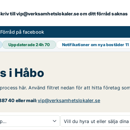
. Skriv till vip@verksamhetslokaler.se om ditt förråd saknas
s
Förråd på facebook
Uppdaterade 24h
70
Notifikationer om nya bostäder
11
s i Håbo
process här. Använd filtret nedan för att hitta företag so
87 40 eller mail:
vip@verksamhetslokaler.se
p...
Vill du hyra ut eller sälja dina