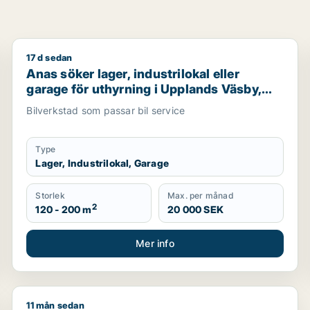
17 d sedan
nds Väsby, Vallentuna eller Upplands-Bro m.fl.
Anas söker lager, industrilokal eller garage för uthy
Anas söker lager, industrilokal eller
garage för uthyrning i Upplands Väsby,
Vallentuna eller Upplands-Bro m.fl.
Bilverkstad som passar bil service
Type
Lager, Industrilokal, Garage
Storlek
Max. per månad
2
120 - 200 m
20 000 SEK
Mer info
11 mån sedan
rage för uthyrning i Upplands Väsby, Vallentuna eller Upp
Jennie söker lager, industrilokal eller fastighetsmark