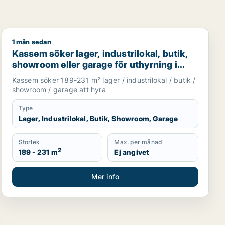
1 mån sedan
rning i Upplands Väsby, Vallentuna eller Upplands-Bro m.fl.
Kassem söker lager, industrilokal, butik, showroom ell
Kassem söker lager, industrilokal, butik,
showroom eller garage för uthyrning i
Upplands Väsby, Vallentuna eller
Kassem söker 189-231 m² lager / industrilokal / butik /
Upplands-Bro m.fl.
showroom / garage att hyra
Type
Lager, Industrilokal, Butik, Showroom, Garage
Storlek
Max. per månad
2
189 - 231 m
Ej angivet
Mer info
lands-Bro m.fl.
 till salu i Upplands-Bro eller Håbo