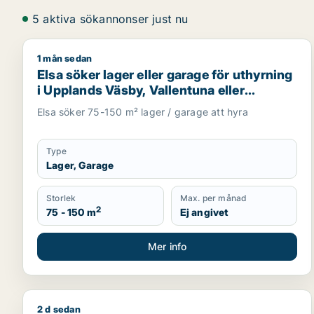
5 aktiva sökannonser just nu
1 mån sedan
Elsa söker lager eller garage för uthyrning i Uppla
Elsa söker lager eller garage för uthyrning
i Upplands Väsby, Vallentuna eller
Upplands-Bro m.fl.
Elsa söker 75-150 m² lager / garage att hyra
Type
Lager, Garage
Storlek
Max. per månad
2
75 - 150 m
Ej angivet
Mer info
2 d sedan
Adeel söker lager, industrilokal, showroom eller ga