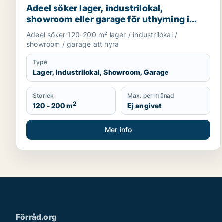
Adeel söker lager, industrilokal,
showroom eller garage för uthyrning i
Upplands Väsby, Vallentuna eller
Adeel söker 120-200 m² lager / industrilokal /
Upplands-Bro m.fl.
showroom / garage att hyra
Type
Lager, Industrilokal, Showroom, Garage
Storlek
Max. per månad
2
120 - 200 m
Ej angivet
Mer info
Förråd.org