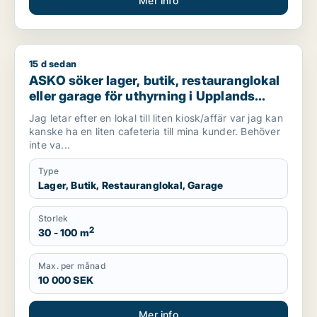
Mer info
15 d sedan
ASKO söker lager, butik, restauranglokal eller garage för uthy
ASKO söker lager, butik, restauranglokal
eller garage för uthyrning i Upplands
Väsby, Vallentuna eller Järfälla m.fl.
Jag letar efter en lokal till liten kiosk/affär var jag kan
kanske ha en liten cafeteria till mina kunder. Behöver
inte va...
Type
Lager, Butik, Restauranglokal, Garage
Storlek
2
30 - 100 m
Max. per månad
10 000 SEK
Mer info