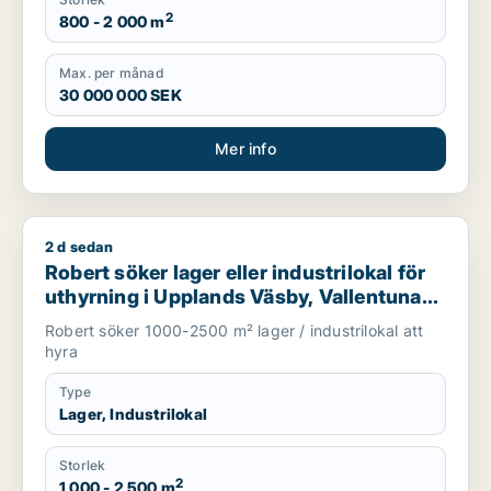
2
800 - 2 000 m
Max. per månad
30 000 000 SEK
Mer info
2 d sedan
Robert söker lager eller industrilokal för uthyrning i Upplands
Robert söker lager eller industrilokal för
uthyrning i Upplands Väsby, Vallentuna
eller Järfälla m.fl.
Robert söker 1000-2500 m² lager / industrilokal att
hyra
Type
Lager, Industrilokal
Storlek
2
1 000 - 2 500 m