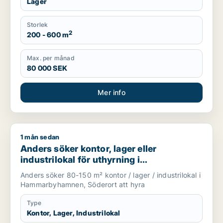
Lager
Storlek
2
200 - 600 m
Max. per månad
80 000 SEK
Mer info
1 mån sedan
Anders söker kontor, lager eller industrilokal för uthyrning
Anders söker kontor, lager eller
industrilokal för uthyrning i
Hammarbyhamnen eller Söderort
Anders söker 80-150 m² kontor / lager / industrilokal i
Hammarbyhamnen, Söderort att hyra
Type
Kontor, Lager, Industrilokal