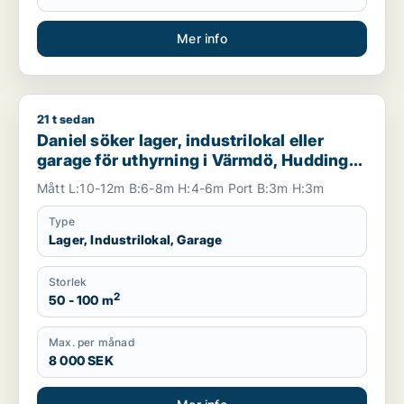
Mer info
21 t sedan
Daniel söker lager, industrilokal eller garage för uthyrning i
Daniel söker lager, industrilokal eller
garage för uthyrning i Värmdö, Huddinge
eller Botkyrka m.fl.
Mått L:10-12m B:6-8m H:4-6m Port B:3m H:3m
Type
Lager, Industrilokal, Garage
Storlek
2
50 - 100 m
Max. per månad
8 000 SEK