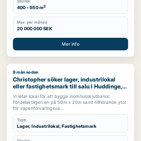
Storlek
2
400 - 550 m
Max. per månad
20 000 000 SEK
Mer info
9 mån sedan
Christopher söker lager, industrilokal eller fastighetsmark til
Christopher söker lager, industrilokal
eller fastighetsmark till salu i Huddinge,
Haninge eller Nacka m.fl.
Vi letar lokal för att bygga inomhusskjutbanor.
Fördelaktligen en på 50m x 20m samt tillhörande ytor
för vapenförvaringsva...
Type
Lager, Industrilokal, Fastighetsmark
Storlek