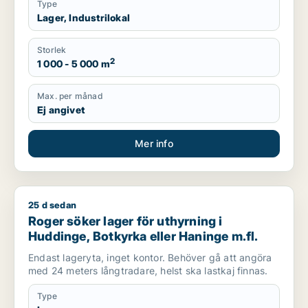
Type
Lager, Industrilokal
Storlek
2
1 000 - 5 000 m
Max. per månad
Ej angivet
Mer info
25 d sedan
Roger söker lager för uthyrning i Huddinge, Botkyrka eller H
Roger söker lager för uthyrning i
Huddinge, Botkyrka eller Haninge m.fl.
Endast lageryta, inget kontor. Behöver gå att angöra
med 24 meters långtradare, helst ska lastkaj finnas.
Type