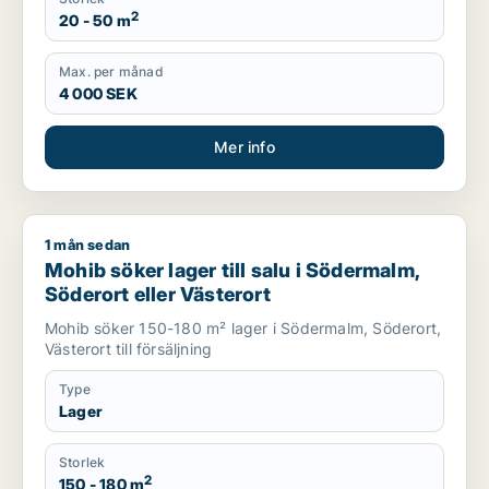
2
20 - 50 m
Max. per månad
4 000 SEK
Mer info
1 mån sedan
Mohib söker lager till salu i Södermalm, Söderort eller Väster
Mohib söker lager till salu i Södermalm,
Söderort eller Västerort
Mohib söker 150-180 m² lager i Södermalm, Söderort,
Västerort till försäljning
Type
Lager
Storlek
2
150 - 180 m