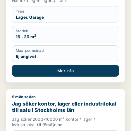
Har lokal egen ingång. Tack
Type
Lager, Garage
Storlek
2
16 - 20 m
Max. per månad
Ej angivet
Mer info
9 mån sedan
Jag söker kontor, lager eller industrilokal till salu i Stockholm
Jag söker kontor, lager eller industrilokal
till salu i Stockholms län
Jag söker 2000-10000 m² kontor / lager /
industrilokal till försäljning