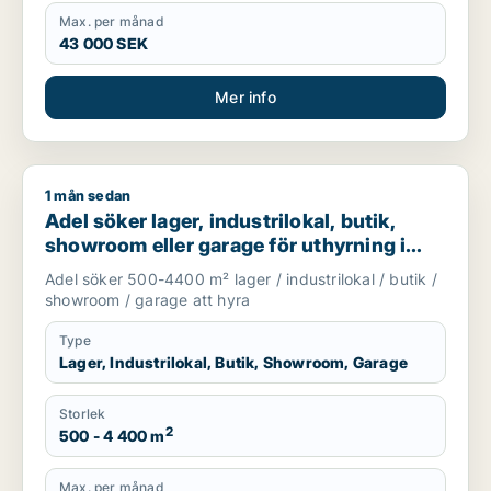
Max. per månad
43 000 SEK
Mer info
1 mån sedan
Adel söker lager, industrilokal, butik, showroom eller garage
Adel söker lager, industrilokal, butik,
showroom eller garage för uthyrning i
Huddinge, Tyresö eller Nacka m.fl.
Adel söker 500-4400 m² lager / industrilokal / butik /
showroom / garage att hyra
Type
Lager, Industrilokal, Butik, Showroom, Garage
Storlek
2
500 - 4 400 m
Max. per månad