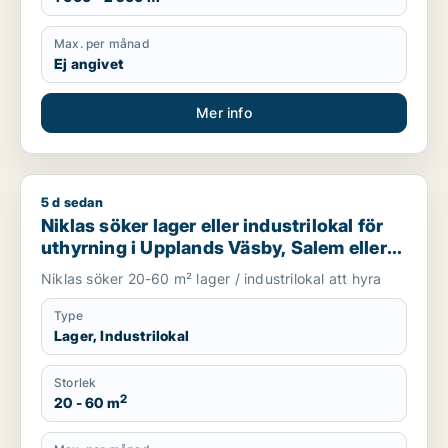
Max. per månad
Ej angivet
Mer info
5 d sedan
Niklas söker lager eller industrilokal för uthyrning i Uppland
Niklas söker lager eller industrilokal för
uthyrning i Upplands Väsby, Salem eller
Upplands-Bro m.fl.
Niklas söker 20-60 m² lager / industrilokal att hyra
Type
Lager, Industrilokal
Storlek
2
20 - 60 m