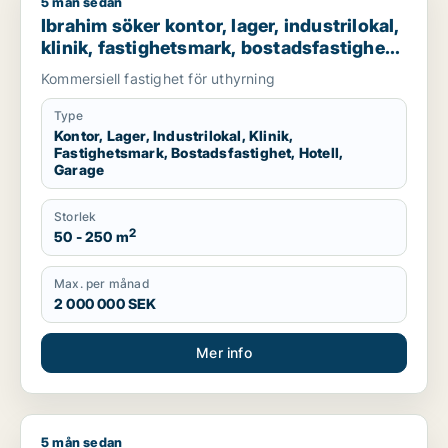
5 mån sedan
Ibrahim söker kontor, lager, industrilokal, klinik, fastighetsma
Ibrahim söker kontor, lager, industrilokal,
klinik, fastighetsmark, bostadsfastighet,
hotell eller garage till salu i Stockholms
Kommersiell fastighet för uthyrning
län
Type
Kontor, Lager, Industrilokal, Klinik,
Fastighetsmark, Bostadsfastighet, Hotell,
Garage
Storlek
2
50 - 250 m
Max. per månad
2 000 000 SEK
Mer info
5 mån sedan
Andi söker lager, fastighetsmark, bostadsfastighet eller hotell