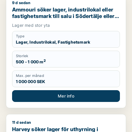
9 d sedan
Ammouri söker lager, industrilokal eller fastighetsmark till sal
Ammouri söker lager, industrilokal eller
fastighetsmark till salu i Södertälje eller
Söderort
Lager med stor yta
Type
Lager, Industrilokal, Fastighetsmark
Storlek
2
500 - 1 000 m
Max. per månad
1 000 000 SEK
Mer info
11 d sedan
Harvey söker lager för uthyrning i Söderort
Harvey söker lager för uthyrning i