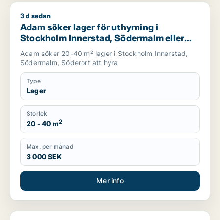
3 d sedan
Adam söker lager för uthyrning i Stockholm Innerstad, Söde
Adam söker lager för uthyrning i
Stockholm Innerstad, Södermalm eller
Söderort
Adam söker 20-40 m² lager i Stockholm Innerstad,
Södermalm, Söderort att hyra
Type
Lager
Storlek
2
20 - 40 m
Max. per månad
3 000 SEK
Mer info