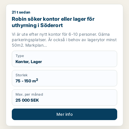
21 t sedan
Robin söker kontor eller lager för uthyrning i Söderort
Robin söker kontor eller lager för
uthyrning i Söderort
Vi är ute efter nytt kontor för 6-10 personer. Gärna
parkeringsplatser. Är också i behov av lagerytor minst
50m2. Markplan...
Type
Kontor, Lager
Storlek
2
75 - 150 m
Max. per månad
25 000 SEK
Mer info