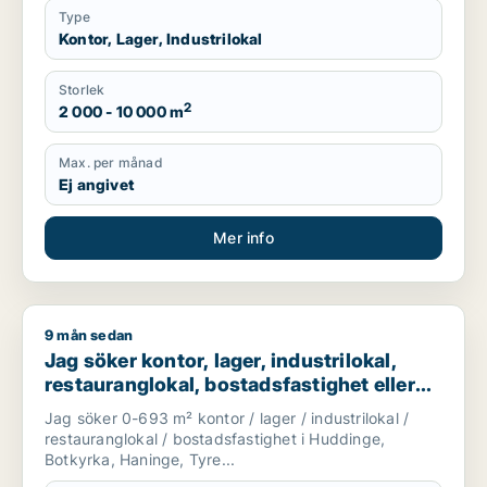
Type
Kontor, Lager, Industrilokal
Storlek
2
2 000 - 10 000 m
Max. per månad
Ej angivet
Mer info
9 mån sedan
Jag söker kontor, lager, industrilokal, restauranglokal, bostad
Jag söker kontor, lager, industrilokal,
restauranglokal, bostadsfastighet eller
hotell till salu i Huddinge, Botkyrka eller
Jag söker 0-693 m² kontor / lager / industrilokal /
Haninge m.fl.
restauranglokal / bostadsfastighet i Huddinge,
Botkyrka, Haninge, Tyre...