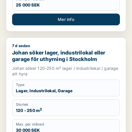
25 000 SEK
Mer info
7 d sedan
Johan söker lager, industrilokal eller garage för uthyrning i
Johan söker lager, industrilokal eller
garage för uthyrning i Stockholm
Johan söker 120-250 m² lager / industrilokal / garage
att hyra
Type
Lager, Industrilokal, Garage
Storlek
2
120 - 250 m
Max. per månad
30 000 SEK