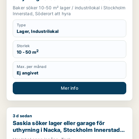
Söderort
Baker söker 10-50 m² lager / industrilokal i Stockholm
Innerstad, Söderort att hyra
Type
Lager, Industrilokal
Storlek
2
10 - 50 m
Max. per månad
Ej angivet
Mer info
3 d sedan
Saskia söker lager eller garage för uthyrning i Nacka, Stock
Saskia söker lager eller garage för
uthyrning i Nacka, Stockholm Innerstad
eller Södermalm m.fl.