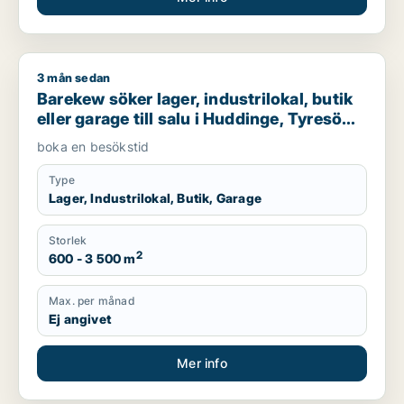
3 mån sedan
Barekew söker lager, industrilokal, butik eller garage till sal
Barekew söker lager, industrilokal, butik
eller garage till salu i Huddinge, Tyresö
eller Nacka m.fl.
boka en besökstid
Type
Lager, Industrilokal, Butik, Garage
Storlek
2
600 - 3 500 m
Max. per månad
Ej angivet
Mer info