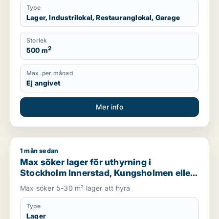
Type
Lager, Industrilokal, Restauranglokal, Garage
Storlek
2
500 m
Max. per månad
Ej angivet
Mer info
1 mån sedan
Max söker lager för uthyrning i Stockholm Innerstad, Kungsh
Max söker lager för uthyrning i
Stockholm Innerstad, Kungsholmen eller
Vasastan m.fl.
Max söker 5-30 m² lager att hyra
Type
Lager