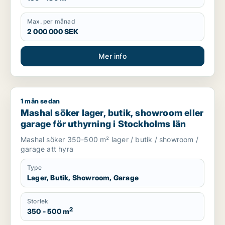
Max. per månad
2 000 000 SEK
Mer info
1 mån sedan
Mashal söker lager, butik, showroom eller garage för uthyrni
Mashal söker lager, butik, showroom eller
garage för uthyrning i Stockholms län
Mashal söker 350-500 m² lager / butik / showroom /
garage att hyra
Type
Lager, Butik, Showroom, Garage
Storlek
2
350 - 500 m