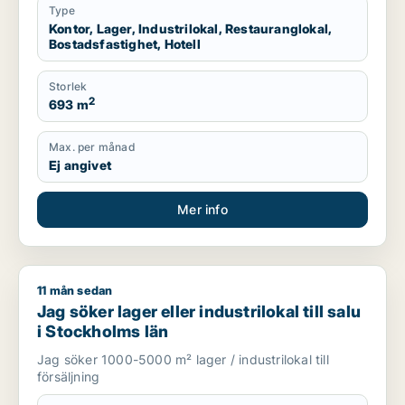
Type
Kontor, Lager, Industrilokal, Restauranglokal,
Bostadsfastighet, Hotell
Storlek
2
693 m
Max. per månad
Ej angivet
Mer info
11 mån sedan
Jag söker lager eller industrilokal till salu i Stockholms län
Jag söker lager eller industrilokal till salu
i Stockholms län
Jag söker 1000-5000 m² lager / industrilokal till
försäljning