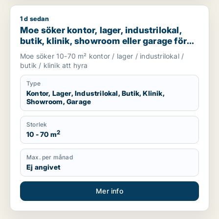
1 d sedan
Moe söker kontor, lager, industrilokal, butik, klinik, showroo
Moe söker kontor, lager, industrilokal,
butik, klinik, showroom eller garage för
uthyrning i Stockholm
Moe söker 10-70 m² kontor / lager / industrilokal /
butik / klinik att hyra
Type
Kontor, Lager, Industrilokal, Butik, Klinik,
Showroom, Garage
Storlek
2
10 - 70 m
Max. per månad
Ej angivet
Mer info