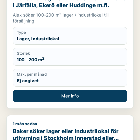
i Järfälla, Ekerö eller Huddinge m.fl.
Alex söker 100-200 m² lager / industrilokal till
försäljning
Type
Lager, Industrilokal
Storlek
2
100 - 200 m
Max. per månad
Ej angivet
Mer info
1 mån sedan
Baker söker lager eller industrilokal för uthyrning i Stockhol
Baker söker lager eller industrilokal för
uthyrning i Stockholm Innerstad eller