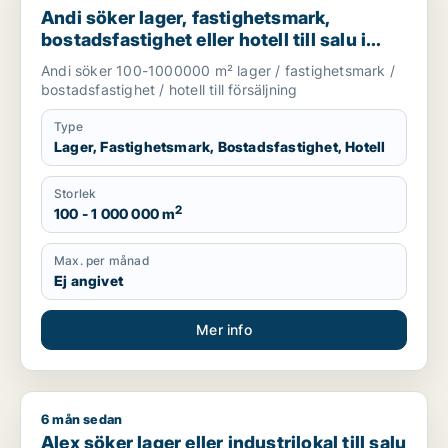
Andi söker lager, fastighetsmark,
bostadsfastighet eller hotell till salu i
Stockholms län
Andi söker 100-1000000 m² lager / fastighetsmark /
bostadsfastighet / hotell till försäljning
Type
Lager, Fastighetsmark, Bostadsfastighet, Hotell
Storlek
2
100 - 1 000 000 m
Max. per månad
Ej angivet
Mer info
6 mån sedan
Alex söker lager eller industrilokal till salu i Järfälla, Ekerö e
Alex söker lager eller industrilokal till salu