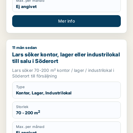
Max. per månad
Ej angivet
Mer info
11 mån sedan
Lars söker kontor, lager eller industrilokal till salu i Söderort
Lars söker kontor, lager eller industrilokal
till salu i Söderort
Lars söker 70-200 m² kontor / lager / industrilokal i
Söderort till försäljning
Type
Kontor, Lager, Industrilokal
Storlek
2
70 - 200 m
Max. per månad
Ej angivet