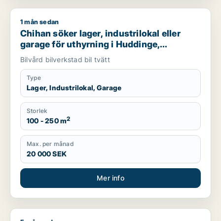
1 mån sedan
Chihan söker lager, industrilokal eller garage för uthyrning i
Chihan söker lager, industrilokal eller
garage för uthyrning i Huddinge,
Botkyrka eller Haninge m.fl.
Bilvård bilverkstad bil tvätt
Type
Lager, Industrilokal, Garage
Storlek
2
100 - 250 m
Max. per månad
20 000 SEK
Mer info