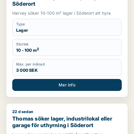
Söderort
Harvey söker 10-100 m² lager i Söderort att hyra
Type
Lager
Storlek
2
10 - 100 m
Max. per månad
3 000 SEK
Mer info
22 d sedan
Thomas söker lager, industrilokal eller garage för uthyrning 
Thomas söker lager, industrilokal eller
garage för uthyrning i Söderort