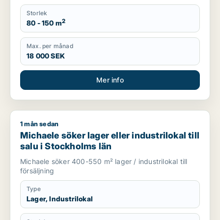
Storlek
2
80 - 150 m
Max. per månad
18 000 SEK
Mer info
1 mån sedan
Michaele söker lager eller industrilokal till salu i Stockholms l
Michaele söker lager eller industrilokal till
salu i Stockholms län
Michaele söker 400-550 m² lager / industrilokal till
försäljning
Type
Lager, Industrilokal