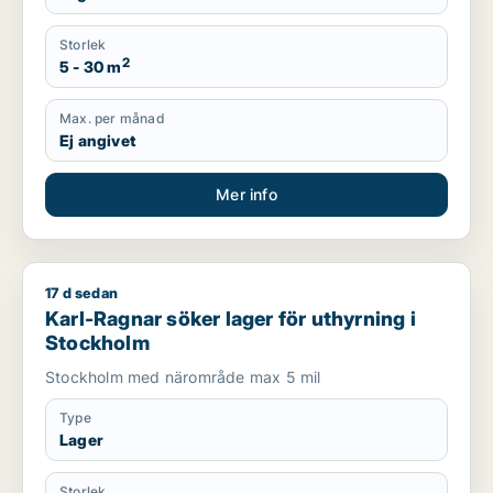
Storlek
2
5 - 30 m
Max. per månad
Ej angivet
Mer info
17 d sedan
Karl-Ragnar söker lager för uthyrning i Stockholm
Karl-Ragnar söker lager för uthyrning i
Stockholm
Stockholm med närområde max 5 mil
Type
Lager
Storlek