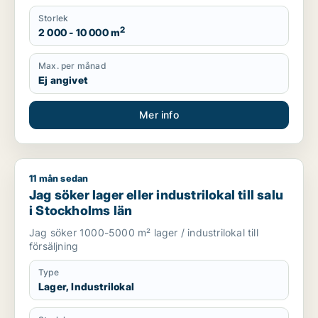
Storlek
2
2 000 - 10 000 m
Max. per månad
Ej angivet
Mer info
11 mån sedan
Jag söker lager eller industrilokal till salu i Stockholms län
Jag söker lager eller industrilokal till salu
i Stockholms län
Jag söker 1000-5000 m² lager / industrilokal till
försäljning
Type
Lager, Industrilokal