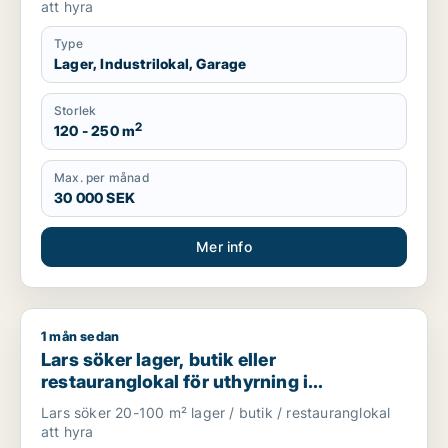
att hyra
Type
Lager, Industrilokal, Garage
Storlek
2
120 - 250 m
Max. per månad
30 000 SEK
Mer info
1 mån sedan
Lars söker lager, butik eller restauranglokal för uthyrning i
Lars söker lager, butik eller
restauranglokal för uthyrning i
Stockholm Innerstad, Kungsholmen eller
Lars söker 20-100 m² lager / butik / restauranglokal
Vasastan m.fl.
att hyra