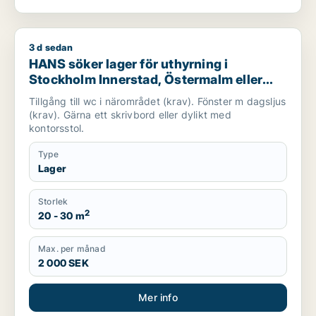
3 d sedan
HANS söker lager för uthyrning i Stockholm Innerstad, Öste
HANS söker lager för uthyrning i
Stockholm Innerstad, Östermalm eller
Gärdet/Djurgården
Tillgång till wc i närområdet (krav). Fönster m dagsljus
(krav). Gärna ett skrivbord eller dylikt med
kontorsstol.
Type
Lager
Storlek
2
20 - 30 m
Max. per månad
2 000 SEK
Mer info