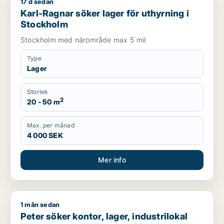
17 d sedan
Karl-Ragnar söker lager för uthyrning i Stockholm
Karl-Ragnar söker lager för uthyrning i
Stockholm
Stockholm med närområde max 5 mil
Type
Lager
Storlek
2
20 - 50 m
Max. per månad
4 000 SEK
Mer info
1 mån sedan
Peter söker kontor, lager, industrilokal eller showroom för u
Peter söker kontor, lager, industrilokal