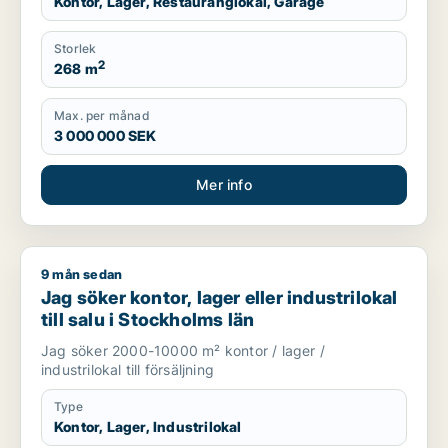
Kontor, Lager, Restauranglokal, Garage
Storlek
2
268 m
Max. per månad
3 000 000 SEK
Mer info
9 mån sedan
Jag söker kontor, lager eller industrilokal till salu i Stockholm
Jag söker kontor, lager eller industrilokal
till salu i Stockholms län
Jag söker 2000-10000 m² kontor / lager /
industrilokal till försäljning
Type
Kontor, Lager, Industrilokal