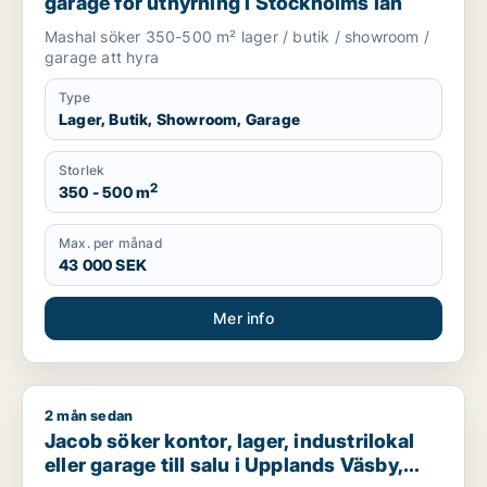
garage för uthyrning i Stockholms län
Mashal söker 350-500 m² lager / butik / showroom /
garage att hyra
Type
Lager, Butik, Showroom, Garage
Storlek
2
350 - 500 m
Max. per månad
43 000 SEK
Mer info
2 mån sedan
Jacob söker kontor, lager, industrilokal eller garage till sal
Jacob söker kontor, lager, industrilokal
eller garage till salu i Upplands Väsby,