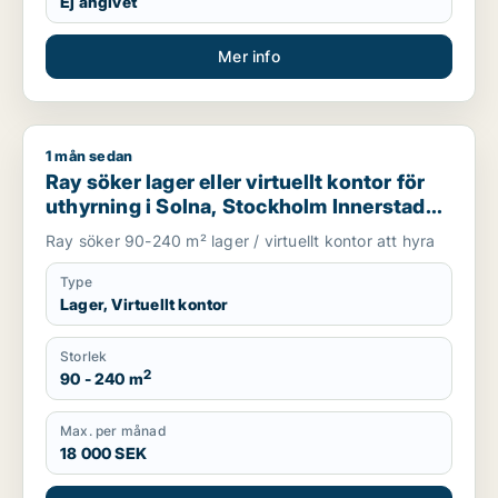
Ej angivet
Mer info
1 mån sedan
Ray söker lager eller virtuellt kontor för uthyrning i Solna, 
Ray söker lager eller virtuellt kontor för
uthyrning i Solna, Stockholm Innerstad
eller Kungsholmen m.fl.
Ray söker 90-240 m² lager / virtuellt kontor att hyra
Type
Lager, Virtuellt kontor
Storlek
2
90 - 240 m
Max. per månad
18 000 SEK