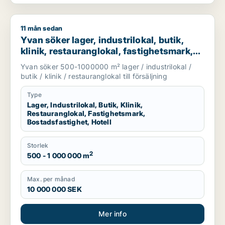
11 mån sedan
Yvan söker lager, industrilokal, butik, klinik, restauranglokal,
Yvan söker lager, industrilokal, butik,
klinik, restauranglokal, fastighetsmark,
bostadsfastighet eller hotell till salu i
Yvan söker 500-1000000 m² lager / industrilokal /
Stockholm
butik / klinik / restauranglokal till försäljning
Type
Lager, Industrilokal, Butik, Klinik,
Restauranglokal, Fastighetsmark,
Bostadsfastighet, Hotell
Storlek
2
500 - 1 000 000 m
Max. per månad
10 000 000 SEK
Mer info