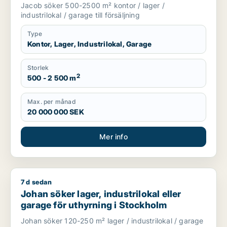
Danderyd eller Sollentuna m.fl.
Jacob söker 500-2500 m² kontor / lager /
industrilokal / garage till försäljning
Type
Kontor, Lager, Industrilokal, Garage
Storlek
2
500 - 2 500 m
Max. per månad
20 000 000 SEK
Mer info
7 d sedan
Johan söker lager, industrilokal eller garage för uthyrning i
Johan söker lager, industrilokal eller
garage för uthyrning i Stockholm
Johan söker 120-250 m² lager / industrilokal / garage