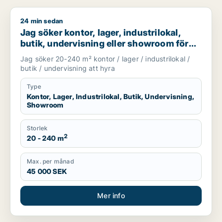
24 min sedan
Jag söker kontor, lager, industrilokal, butik, undervisning e
Jag söker kontor, lager, industrilokal,
butik, undervisning eller showroom för
uthyrning i Stockholm
Jag söker 20-240 m² kontor / lager / industrilokal /
butik / undervisning att hyra
Type
Kontor, Lager, Industrilokal, Butik, Undervisning,
Showroom
Storlek
2
20 - 240 m
Max. per månad
45 000 SEK
Mer info