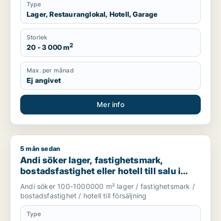
Type
Lager, Restauranglokal, Hotell, Garage
Storlek
2
20 - 3 000 m
Max. per månad
Ej angivet
Mer info
5 mån sedan
Andi söker lager, fastighetsmark, bostadsfastighet eller hotell
Andi söker lager, fastighetsmark,
bostadsfastighet eller hotell till salu i
Stockholms län
Andi söker 100-1000000 m² lager / fastighetsmark /
bostadsfastighet / hotell till försäljning
Type