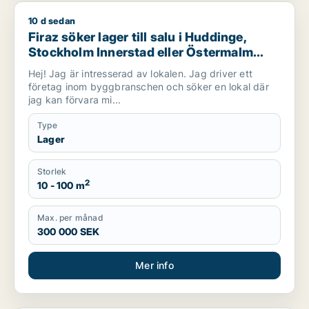
10 d sedan
Firaz söker lager till salu i Huddinge, Stockholm Innerstad el
Firaz söker lager till salu i Huddinge,
Stockholm Innerstad eller Östermalm
m.fl.
Hej! Jag är intresserad av lokalen. Jag driver ett
företag inom byggbranschen och söker en lokal där
jag kan förvara mi...
Type
Lager
Storlek
2
10 - 100 m
Max. per månad
300 000 SEK
Mer info