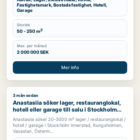
Fastighetsmark, Bostadsfastighet, Hotell,
Garage
Storlek
2
50 - 250 m
Max. per månad
2 000 000 SEK
Mer info
3 mån sedan
Anastasiia söker lager, restauranglokal, hotell eller garage t
Anastasiia söker lager, restauranglokal,
hotell eller garage till salu i Stockholm
Innerstad, Kungsholmen eller Vasastan
Anastasiia söker 20-3000 m² lager / restauranglokal /
m.fl.
hotell / garage i Stockholm Innerstad, Kungsholmen,
Vasastan, Österm...