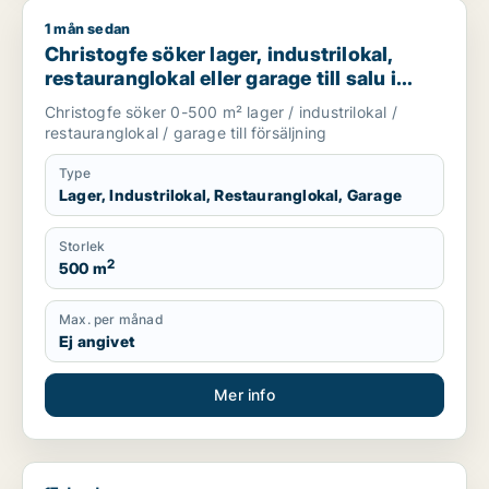
1 mån sedan
Christogfe söker lager, industrilokal, restauranglokal eller g
Christogfe söker lager, industrilokal,
restauranglokal eller garage till salu i
Nykvarn, Stockholm Innerstad eller
Christogfe söker 0-500 m² lager / industrilokal /
Kungsholmen m.fl.
restauranglokal / garage till försäljning
Type
Lager, Industrilokal, Restauranglokal, Garage
Storlek
2
500 m
Max. per månad
Ej angivet
Mer info