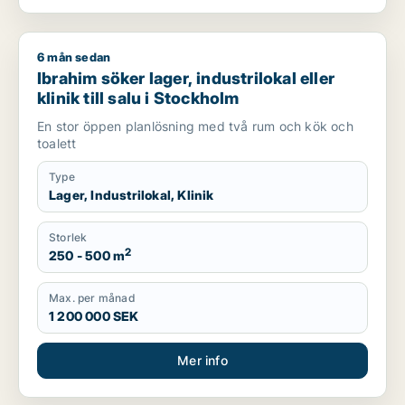
6 mån sedan
Ibrahim söker lager, industrilokal eller klinik till salu i Stockh
Ibrahim söker lager, industrilokal eller
klinik till salu i Stockholm
En stor öppen planlösning med två rum och kök och
toalett
Type
Lager, Industrilokal, Klinik
Storlek
2
250 - 500 m
Max. per månad
1 200 000 SEK
Mer info