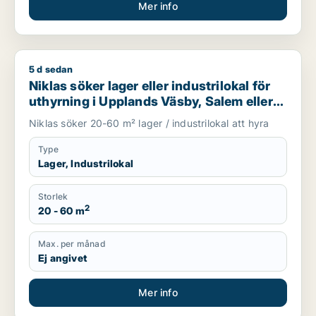
Mer info
5 d sedan
Niklas söker lager eller industrilokal för uthyrning i Uppland
Niklas söker lager eller industrilokal för
uthyrning i Upplands Väsby, Salem eller
Upplands-Bro m.fl.
Niklas söker 20-60 m² lager / industrilokal att hyra
Type
Lager, Industrilokal
Storlek
2
20 - 60 m
Max. per månad
Ej angivet
Mer info