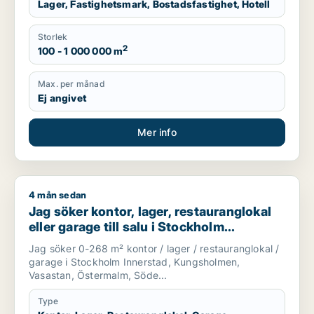
Lager, Fastighetsmark, Bostadsfastighet, Hotell
Storlek
2
100 - 1 000 000 m
Max. per månad
Ej angivet
Mer info
4 mån sedan
Jag söker kontor, lager, restauranglokal eller garage till sal
Jag söker kontor, lager, restauranglokal
eller garage till salu i Stockholm
Innerstad, Kungsholmen eller Vasastan
Jag söker 0-268 m² kontor / lager / restauranglokal /
m.fl.
garage i Stockholm Innerstad, Kungsholmen,
Vasastan, Östermalm, Söde...
Type