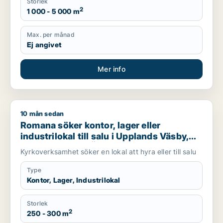
Storlek
2
1 000 - 5 000 m
Max. per månad
Ej angivet
Mer info
10 mån sedan
Romana söker kontor, lager eller industrilokal till salu i Uppl
Romana söker kontor, lager eller
industrilokal till salu i Upplands Väsby,
Vallentuna eller Österåker m.fl.
Kyrkoverksamhet söker en lokal att hyra eller till salu
Type
Kontor, Lager, Industrilokal
Storlek
2
250 - 300 m