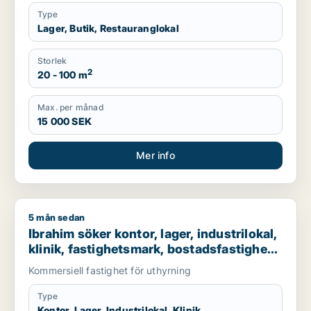
Type
Lager, Butik, Restauranglokal
Storlek
2
20 - 100 m
Max. per månad
15 000 SEK
Mer info
5 mån sedan
Ibrahim söker kontor, lager, industrilokal, klinik, fastighetsma
Ibrahim söker kontor, lager, industrilokal,
klinik, fastighetsmark, bostadsfastighet,
hotell eller garage till salu i Stockholms
Kommersiell fastighet för uthyrning
län
Type
Kontor, Lager, Industrilokal, Klinik,