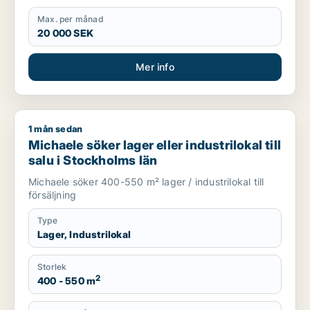
Max. per månad
20 000 SEK
Mer info
1 mån sedan
Michaele söker lager eller industrilokal till salu i Stockholms l
Michaele söker lager eller industrilokal till
salu i Stockholms län
Michaele söker 400-550 m² lager / industrilokal till
försäljning
Type
Lager, Industrilokal
Storlek
2
400 - 550 m