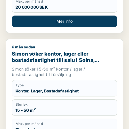
Max. per månad
20 000 000 SEK
Mer info
6 mån sedan
Simon söker kontor, lager eller bostadsfastighet till salu i S
Simon söker kontor, lager eller
bostadsfastighet till salu i Solna,
Stockholm Innerstad eller Kungsholmen
Simon söker 15-50 m² kontor / lager /
m.fl.
bostadsfastighet till försäljning
Type
Kontor, Lager, Bostadsfastighet
Storlek
2
15 - 50 m
Max. per månad