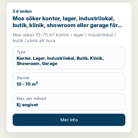
2 d sedan
Moe söker kontor, lager, industrilokal, butik, klinik, showroo
Moe söker kontor, lager, industrilokal,
butik, klinik, showroom eller garage för
uthyrning i Stockholm
Moe söker 10-70 m² kontor / lager / industrilokal /
butik / klinik att hyra
Type
Kontor, Lager, Industrilokal, Butik, Klinik,
Showroom, Garage
Storlek
2
10 - 70 m
Max. per månad
Ej angivet
Mer info