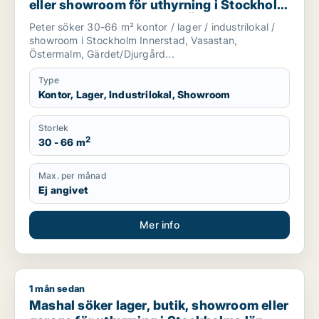
eller showroom för uthyrning i Stockholm
Innerstad, Vasastan eller Östermalm m.fl.
Peter söker 30-66 m² kontor / lager / industrilokal /
showroom i Stockholm Innerstad, Vasastan,
Östermalm, Gärdet/Djurgård...
Type
Kontor, Lager, Industrilokal, Showroom
Storlek
2
30 - 66 m
Max. per månad
Ej angivet
Mer info
1 mån sedan
Mashal söker lager, butik, showroom eller garage för uthyrni
Mashal söker lager, butik, showroom eller