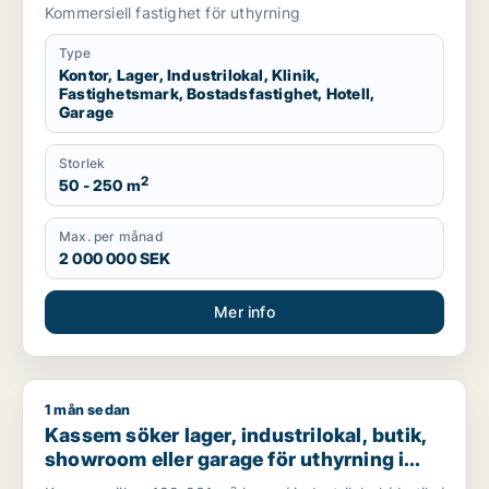
hotell eller garage till salu i Stockholms
Kommersiell fastighet för uthyrning
län
Type
Kontor, Lager, Industrilokal, Klinik,
Fastighetsmark, Bostadsfastighet, Hotell,
Garage
Storlek
2
50 - 250 m
Max. per månad
2 000 000 SEK
Mer info
1 mån sedan
Kassem söker lager, industrilokal, butik, showroom eller gar
Kassem söker lager, industrilokal, butik,
showroom eller garage för uthyrning i
Upplands Väsby, Vallentuna eller