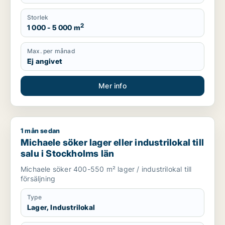
Storlek
2
1 000 - 5 000 m
Max. per månad
Ej angivet
Mer info
1 mån sedan
Michaele söker lager eller industrilokal till salu i Stockholms l
Michaele söker lager eller industrilokal till
salu i Stockholms län
Michaele söker 400-550 m² lager / industrilokal till
försäljning
Type
Lager, Industrilokal