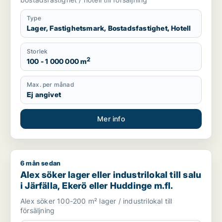
Type
Lager, Fastighetsmark, Bostadsfastighet, Hotell
Storlek
2
100 - 1 000 000 m
Max. per månad
Ej angivet
Mer info
6 mån sedan
Alex söker lager eller industrilokal till salu i Järfälla, Ekerö e
Alex söker lager eller industrilokal till salu
i Järfälla, Ekerö eller Huddinge m.fl.
Alex söker 100-200 m² lager / industrilokal till
försäljning