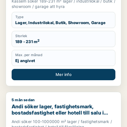
Kassem söker 189-231 m² lager / industrilokal / butik /
Upplands-Bro m.fl.
showroom / garage att hyra
Type
Lager, Industrilokal, Butik, Showroom, Garage
Storlek
2
189 - 231 m
Max. per månad
Ej angivet
Mer info
5 mån sedan
Andi söker lager, fastighetsmark, bostadsfastighet eller hotell
Andi söker lager, fastighetsmark,
bostadsfastighet eller hotell till salu i
Stockholms län
Andi söker 100-1000000 m² lager / fastighetsmark /
bostadsfastighet / hotell till försäljning