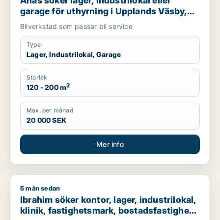
Anas söker lager, industrilokal eller
garage för uthyrning i Upplands Väsby,
Vallentuna eller Upplands-Bro m.fl.
Bilverkstad som passar bil service
Type
Lager, Industrilokal, Garage
Storlek
2
120 - 200 m
Max. per månad
20 000 SEK
Mer info
5 mån sedan
Ibrahim söker kontor, lager, industrilokal, klinik, fastighetsma
Ibrahim söker kontor, lager, industrilokal,
klinik, fastighetsmark, bostadsfastighet,