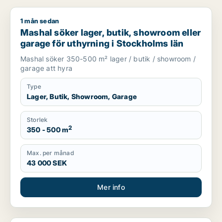
1 mån sedan
Mashal söker lager, butik, showroom eller garage för uthyrni
Mashal söker lager, butik, showroom eller
garage för uthyrning i Stockholms län
Mashal söker 350-500 m² lager / butik / showroom /
garage att hyra
Type
Lager, Butik, Showroom, Garage
Storlek
2
350 - 500 m
Max. per månad
43 000 SEK
Mer info