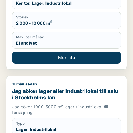
Kontor, Lager, Industrilokal
Storlek
2
2 000 - 10 000 m
Max. per månad
Ej angivet
Mer info
11 mån sedan
Jag söker lager eller industrilokal till salu i Stockholms län
Jag söker lager eller industrilokal till salu
i Stockholms län
Jag söker 1000-5000 m² lager / industrilokal till
försäljning
Type
Lager, Industrilokal