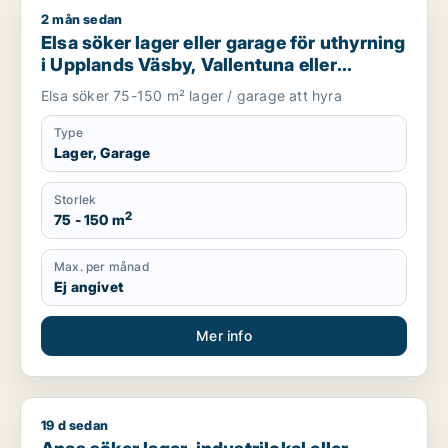
2 mån sedan
Elsa söker lager eller garage för uthyrning i Upplands Väsby,
Elsa söker lager eller garage för uthyrning
i Upplands Väsby, Vallentuna eller
Upplands-Bro m.fl.
Elsa söker 75-150 m² lager / garage att hyra
Type
Lager, Garage
Storlek
2
75 - 150 m
Max. per månad
Ej angivet
Mer info
19 d sedan
Anas söker lager, industrilokal eller garage för uthyrning i 