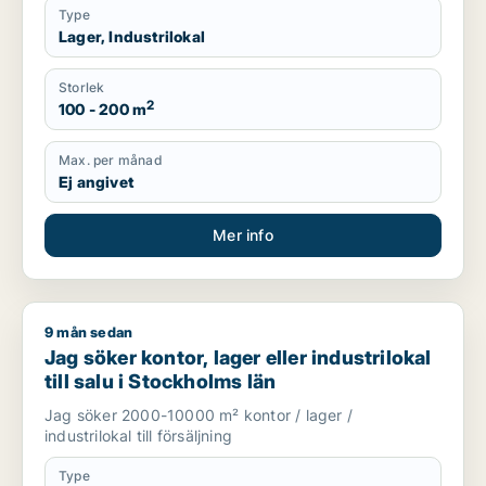
Type
Lager, Industrilokal
Storlek
2
100 - 200 m
Max. per månad
Ej angivet
Mer info
9 mån sedan
Jag söker kontor, lager eller industrilokal till salu i Stockholm
Jag söker kontor, lager eller industrilokal
till salu i Stockholms län
Jag söker 2000-10000 m² kontor / lager /
industrilokal till försäljning
Type