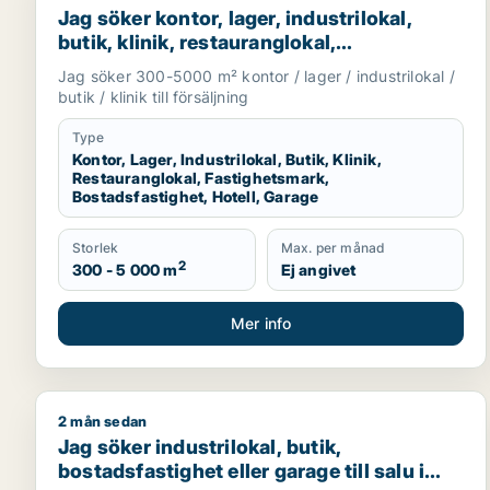
Jag söker kontor, lager, industrilokal,
butik, klinik, restauranglokal,
fastighetsmark, bostadsfastighet, hotell
Jag söker 300-5000 m² kontor / lager / industrilokal /
eller garage till salu i Malmö
butik / klinik till försäljning
Type
Kontor, Lager, Industrilokal, Butik, Klinik,
Restauranglokal, Fastighetsmark,
Bostadsfastighet, Hotell, Garage
Storlek
Max. per månad
2
300 - 5 000 m
Ej angivet
Mer info
2 mån sedan
Jag söker industrilokal, butik, bostadsfastighet elle
Jag söker industrilokal, butik,
bostadsfastighet eller garage till salu i