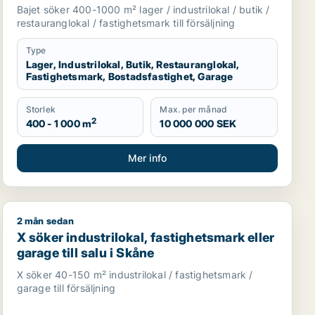
bostadsfastighet eller garage till salu i
Bajet söker 400-1000 m² lager / industrilokal / butik /
Lomma, Lund eller Malmö Centrum m.fl.
restauranglokal / fastighetsmark till försäljning
Type
Lager, Industrilokal, Butik, Restauranglokal,
Fastighetsmark, Bostadsfastighet, Garage
Storlek
Max. per månad
2
400 - 1 000 m
10 000 000 SEK
Mer info
2 mån sedan
Skåne
X söker industrilokal, fastighetsmark eller garage till s
X söker industrilokal, fastighetsmark eller
garage till salu i Skåne
X söker 40-150 m² industrilokal / fastighetsmark /
garage till försäljning