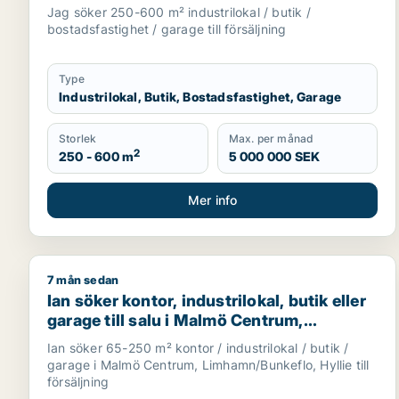
Skåne
Jag söker 250-600 m² industrilokal / butik /
bostadsfastighet / garage till försäljning
Type
Industrilokal, Butik, Bostadsfastighet, Garage
Storlek
Max. per månad
2
250 - 600 m
5 000 000 SEK
Mer info
7 mån sedan
Ian söker kontor, industrilokal, butik eller garage 
Ian söker kontor, industrilokal, butik eller
garage till salu i Malmö Centrum,
Limhamn/Bunkeflo eller Hyllie
Ian söker 65-250 m² kontor / industrilokal / butik /
garage i Malmö Centrum, Limhamn/Bunkeflo, Hyllie till
försäljning