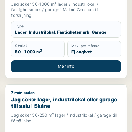
Malmö Centrum
Jag söker 50-1000 m² lager / industrilokal /
fastighetsmark / garage i Malmö Centrum till
försäljning
Type
Lager, Industrilokal, Fastighetsmark, Garage
Storlek
Max. per månad
2
50 - 1 000 m
Ej angivet
Mer info
7 mån sedan
till salu i Malmö Centrum, Limhamn/Bunkeflo eller Hyllie
Jag söker lager, industrilokal eller garage till salu i 
Jag söker lager, industrilokal eller garage
till salu i Skåne
Jag söker 50-250 m² lager / industrilokal / garage till
försäljning