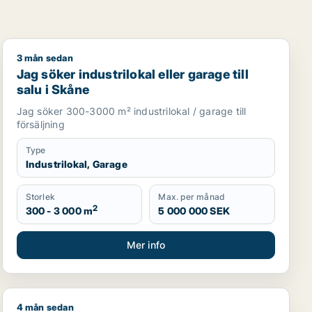
3 mån sedan
, Staffanstorp eller Burlöv m.fl.
Jag söker industrilokal eller garage till salu i Skåne
Jag söker industrilokal eller garage till
salu i Skåne
Jag söker 300-3000 m² industrilokal / garage till
försäljning
Type
Industrilokal, Garage
Storlek
Max. per månad
2
300 - 3 000 m
5 000 000 SEK
Mer info
4 mån sedan
ller garage till salu i Malmö
restauranglokal, fastighetsmark, bostadsfastighet, hotell el
Jag söker lager eller garage till salu i Kirseberg eller F