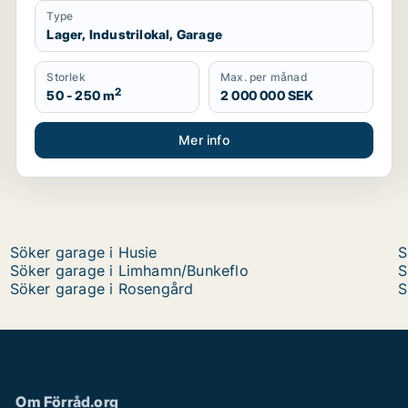
Type
Lager, Industrilokal, Garage
Storlek
Max. per månad
2
50 - 250 m
2 000 000 SEK
Mer info
Söker garage i Husie
S
Söker garage i Limhamn/Bunkeflo
S
Söker garage i Rosengård
S
Om Förråd.org