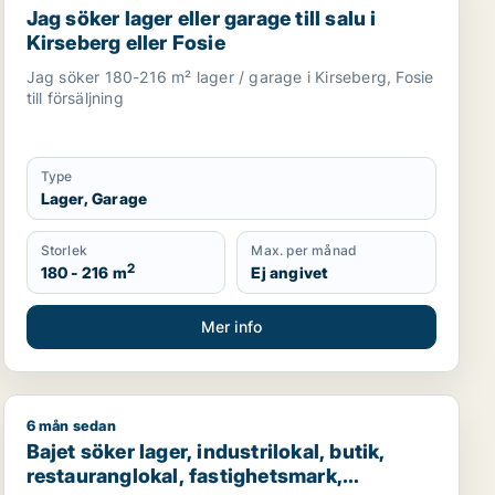
Jag söker lager eller garage till salu i
Kirseberg eller Fosie
Jag söker 180-216 m² lager / garage i Kirseberg, Fosie
till försäljning
Type
Lager, Garage
Storlek
Max. per månad
2
180 - 216 m
Ej angivet
Mer info
6 mån sedan
garage till salu i Malmö Centrum
Bajet söker lager, industrilokal, butik, restaurangloka
Bajet söker lager, industrilokal, butik,
restauranglokal, fastighetsmark,