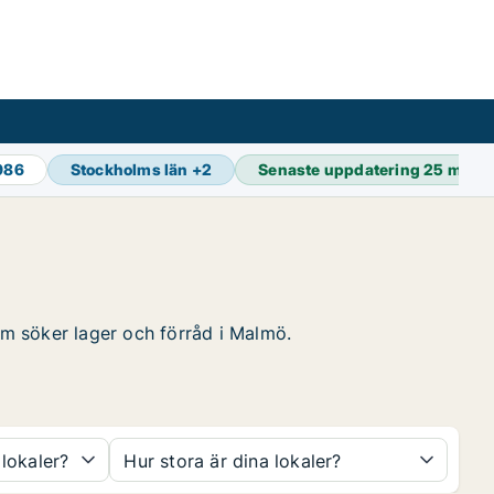
 986
Stockholms län
+
2
Senaste uppdatering
25 min s
som söker lager och förråd i Malmö.
 lokaler?
Hur stora är dina lokaler?