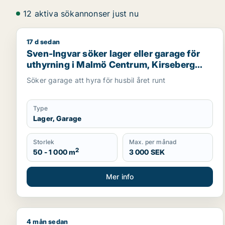
12 aktiva sökannonser just nu
17 d sedan
Sven-Ingvar söker lager eller garage för uthyrning
Sven-Ingvar söker lager eller garage för
uthyrning i Malmö Centrum, Kirseberg
eller Husie m.fl.
Söker garage att hyra för husbil året runt
Type
Lager, Garage
Storlek
Max. per månad
2
50 - 1 000 m
3 000 SEK
Mer info
4 mån sedan
Jag söker kontor, lager, industrilokal, butik, klinik