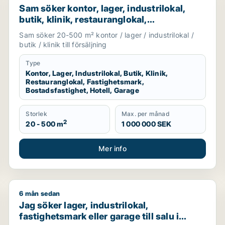
Sam söker kontor, lager, industrilokal,
butik, klinik, restauranglokal,
fastighetsmark, bostadsfastighet, hotell
Sam söker 20-500 m² kontor / lager / industrilokal /
eller garage till salu i Malmö
butik / klinik till försäljning
Type
Kontor, Lager, Industrilokal, Butik, Klinik,
Restauranglokal, Fastighetsmark,
Bostadsfastighet, Hotell, Garage
Storlek
Max. per månad
2
20 - 500 m
1 000 000 SEK
Mer info
6 mån sedan
r garage till salu i Skåne
Jag söker lager, industrilokal, fastighetsmark eller 
Jag söker lager, industrilokal,
fastighetsmark eller garage till salu i