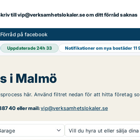
. Skriv till vip@verksamhetslokaler.se om ditt förråd saknas
s
Förråd på facebook
Uppdaterade 24h
33
Notifikationer om nya bostäder
11
es i Malmö
gsprocess här. Använd filtret nedan för att hitta företag 
87 40 eller mail:
vip@verksamhetslokaler.se
arage
Vill du hyra ut eller sälja dina