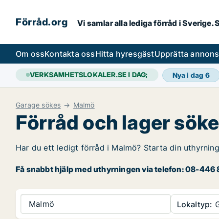
Förråd.org
Vi samlar alla lediga förråd i Sverige
Om oss
Kontakta oss
Hitta hyresgäst
Upprätta annon
VERKSAMHETSLOKALER.SE I DAG;
Nya i dag
6
Garage sökes
Malmö
Förråd och lager sök
Har du ett ledigt förråd i Malmö? Starta din uthyrnin
Få snabbt hjälp med uthyrningen via telefon: 08-446 8
Malmö
Lokaltyp:
G