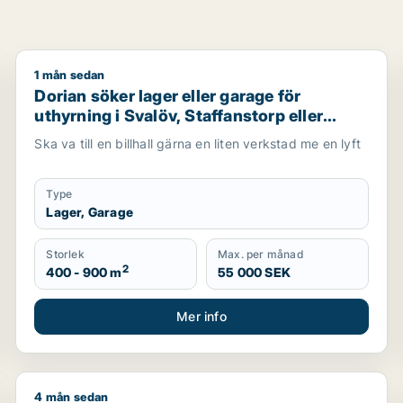
1 mån sedan
 i Malmö Centrum, Kirseberg eller Husie m.fl.
Dorian söker lager eller garage för uthyrning i Svalöv
Dorian söker lager eller garage för
uthyrning i Svalöv, Staffanstorp eller
Burlöv m.fl.
Ska va till en billhall gärna en liten verkstad me en lyft
Type
Lager, Garage
Storlek
Max. per månad
2
400 - 900 m
55 000 SEK
Mer info
4 mån sedan
, restauranglokal, fastighetsmark, bostadsfastighet, hotell e
Sam söker kontor, lager, industrilokal, butik, klinik, 