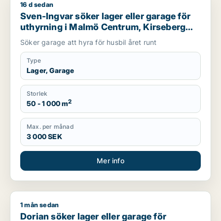
16 d sedan
Sven-Ingvar söker lager eller garage för uthyrning i Malmö C
Sven-Ingvar söker lager eller garage för
uthyrning i Malmö Centrum, Kirseberg
eller Husie m.fl.
Söker garage att hyra för husbil året runt
Type
Lager, Garage
Storlek
2
50 - 1 000 m
Max. per månad
3 000 SEK
Mer info
1 mån sedan
Dorian söker lager eller garage för uthyrning i Svalöv, Staffan
Dorian söker lager eller garage för