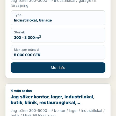
Jag söker 300-3000 m² industrilokal / garage till
försäljning
Type
Industrilokal, Garage
Storlek
2
300 - 3 000 m
Max. per månad
5 000 000 SEK
Mer info
4 mån sedan
Jag söker kontor, lager, industrilokal, butik, klinik, restauran
Jag söker kontor, lager, industrilokal,
butik, klinik, restauranglokal,
fastighetsmark, bostadsfastighet, hotell
Jag söker 300-5000 m² kontor / lager / industrilokal /
eller garage till salu i Malmö
butik / klinik till försäljning