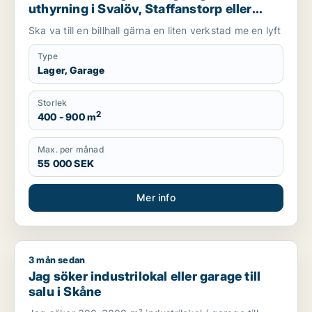
uthyrning i Svalöv, Staffanstorp eller
Burlöv m.fl.
Ska va till en billhall gärna en liten verkstad me en lyft
Type
Lager, Garage
Storlek
2
400 - 900 m
Max. per månad
55 000 SEK
Mer info
3 mån sedan
Jag söker industrilokal eller garage till salu i Skåne
Jag söker industrilokal eller garage till
salu i Skåne