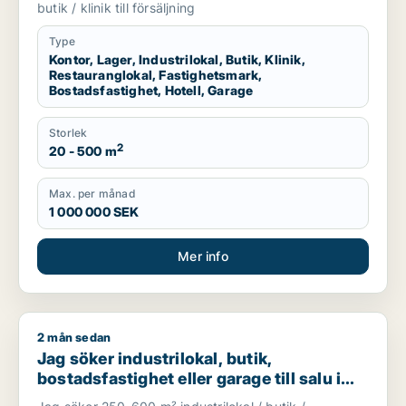
eller garage till salu i Malmö
butik / klinik till försäljning
Type
Kontor, Lager, Industrilokal, Butik, Klinik,
Restauranglokal, Fastighetsmark,
Bostadsfastighet, Hotell, Garage
Storlek
2
20 - 500 m
Max. per månad
1 000 000 SEK
Mer info
2 mån sedan
Jag söker industrilokal, butik, bostadsfastighet eller garage t
Jag söker industrilokal, butik,
bostadsfastighet eller garage till salu i
Skåne