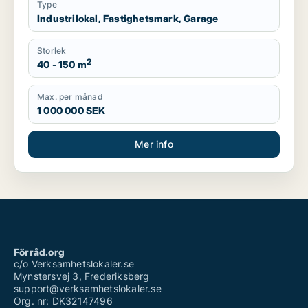
Type
Industrilokal, Fastighetsmark, Garage
Storlek
2
40 - 150 m
Max. per månad
1 000 000 SEK
Mer info
Förråd.org
c/o Verksamhetslokaler.se
Mynstersvej 3, Frederiksberg
support@verksamhetslokaler.se
Org. nr: DK32147496