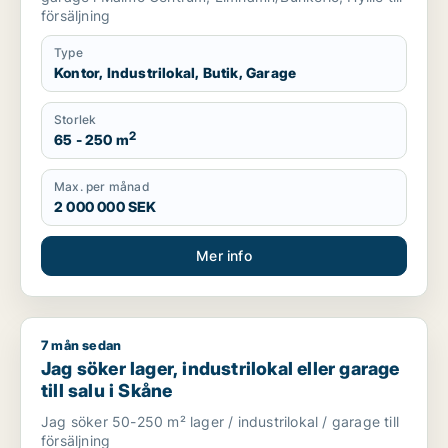
försäljning
Type
Kontor, Industrilokal, Butik, Garage
Storlek
2
65 - 250 m
Max. per månad
2 000 000 SEK
Mer info
7 mån sedan
Jag söker lager, industrilokal eller garage till salu i Skåne
Jag söker lager, industrilokal eller garage
till salu i Skåne
Jag söker 50-250 m² lager / industrilokal / garage till
försäljning