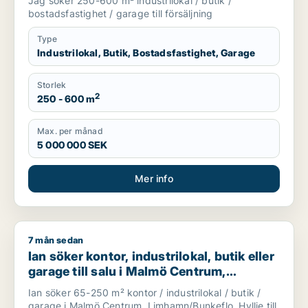
Jag söker 250-600 m² industrilokal / butik /
bostadsfastighet / garage till försäljning
Type
Industrilokal, Butik, Bostadsfastighet, Garage
Storlek
2
250 - 600 m
Max. per månad
5 000 000 SEK
Mer info
7 mån sedan
Ian söker kontor, industrilokal, butik eller garage till salu i
Ian söker kontor, industrilokal, butik eller
garage till salu i Malmö Centrum,
Limhamn/Bunkeflo eller Hyllie
Ian söker 65-250 m² kontor / industrilokal / butik /
garage i Malmö Centrum, Limhamn/Bunkeflo, Hyllie till