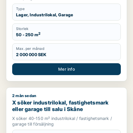
Type
Lager, Industrilokal, Garage
Storlek
2
50 - 250 m
Max. per månad
2 000 000 SEK
Mer info
2 mån sedan
X söker industrilokal, fastighetsmark eller garage till salu i 
X söker industrilokal, fastighetsmark
eller garage till salu i Skåne
X söker 40-150 m² industrilokal / fastighetsmark /
garage till försäljning