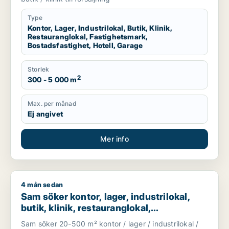
Type
Kontor, Lager, Industrilokal, Butik, Klinik,
Restauranglokal, Fastighetsmark,
Bostadsfastighet, Hotell, Garage
Storlek
2
300 - 5 000 m
Max. per månad
Ej angivet
Mer info
4 mån sedan
Sam söker kontor, lager, industrilokal, butik, klinik, restaura
Sam söker kontor, lager, industrilokal,
butik, klinik, restauranglokal,
fastighetsmark, bostadsfastighet, hotell
Sam söker 20-500 m² kontor / lager / industrilokal /