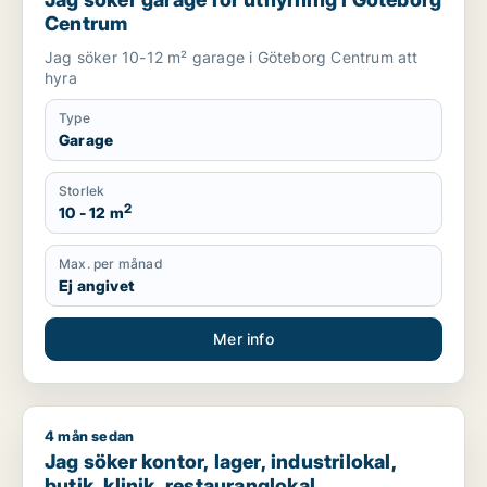
Centrum
Jag söker 10-12 m² garage i Göteborg Centrum att
hyra
Type
Garage
Storlek
2
10 - 12 m
Max. per månad
Ej angivet
Mer info
4 mån sedan
Jag söker kontor, lager, industrilokal, butik, klinik, restauran
Jag söker kontor, lager, industrilokal,
butik, klinik, restauranglokal,