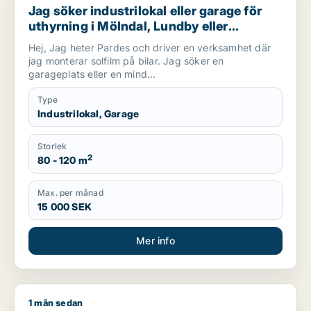
Jag söker industrilokal eller garage för
uthyrning i Mölndal, Lundby eller
Göteborg m.fl.
Hej, Jag heter Pardes och driver en verksamhet där
jag monterar solfilm på bilar. Jag söker en
garageplats eller en mind...
Type
Industrilokal, Garage
Storlek
2
80 - 120 m
Max. per månad
15 000 SEK
Mer info
1 mån sedan
. söker kontor, lager, industrilokal, butik, klinik, restaurangl