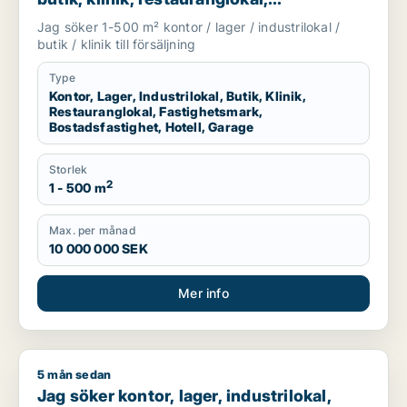
fastighetsmark, bostadsfastighet, hotell
Jag söker 1-500 m² kontor / lager / industrilokal /
eller garage till salu i Linköping,
butik / klinik till försäljning
Falkenberg eller Varberg m.fl.
Type
Kontor, Lager, Industrilokal, Butik, Klinik,
Restauranglokal, Fastighetsmark,
Bostadsfastighet, Hotell, Garage
Storlek
2
1 - 500 m
Max. per månad
10 000 000 SEK
Mer info
5 mån sedan
Jag söker kontor, lager, industrilokal, butik, klinik, restauran
Jag söker kontor, lager, industrilokal,