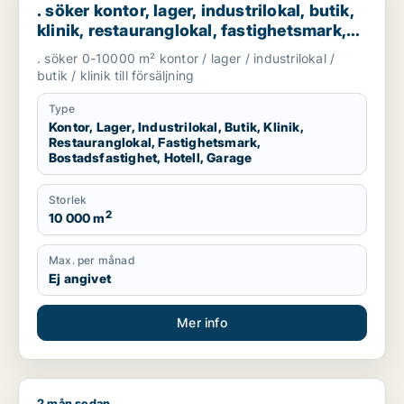
. söker kontor, lager, industrilokal, butik,
klinik, restauranglokal, fastighetsmark,
bostadsfastighet, hotell eller garage till
. söker 0-10000 m² kontor / lager / industrilokal /
salu i Göteborg
butik / klinik till försäljning
Type
Kontor, Lager, Industrilokal, Butik, Klinik,
Restauranglokal, Fastighetsmark,
Bostadsfastighet, Hotell, Garage
Storlek
2
10 000 m
Max. per månad
Ej angivet
Mer info
2 mån sedan