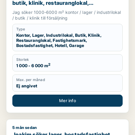
butik, klinik, restauranglokal,
fastighetsmark, bostadsfastighet, hotell
Jag söker 1000-6000 m² kontor / lager / industrilokal
eller garage till salu i Härryda, Partille
/ butik / klinik till försäljning
eller Öckerö m.fl.
Type
Kontor, Lager, Industrilokal, Butik, Klinik,
Restauranglokal, Fastighetsmark,
Bostadsfastighet, Hotell, Garage
Storlek
2
1 000 - 6 000 m
Max. per månad
Ej angivet
Mer info
5 mån sedan
Joakim söker lager, bostadsfastighet eller garage till salu i Hä
Joakim söker lager, bostadsfastighet