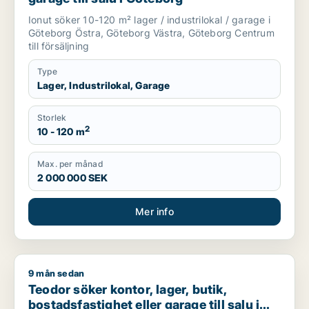
Ionut söker 10-120 m² lager / industrilokal / garage i
Göteborg Östra, Göteborg Västra, Göteborg Centrum
till försäljning
Type
Lager, Industrilokal, Garage
Storlek
2
10 - 120 m
Max. per månad
2 000 000 SEK
Mer info
9 mån sedan
Teodor söker kontor, lager, butik, bostadsfastighet eller gar
Teodor söker kontor, lager, butik,
bostadsfastighet eller garage till salu i