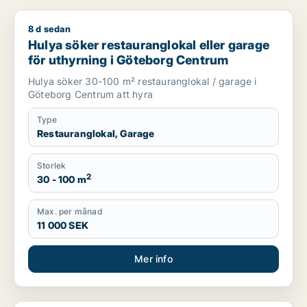
8 d sedan
Hulya söker restauranglokal eller garage för uthyrning i Gö
Hulya söker restauranglokal eller garage
för uthyrning i Göteborg Centrum
Hulya söker 30-100 m² restauranglokal / garage i
Göteborg Centrum att hyra
Type
Restauranglokal, Garage
Storlek
2
30 - 100 m
Max. per månad
11 000 SEK
Mer info