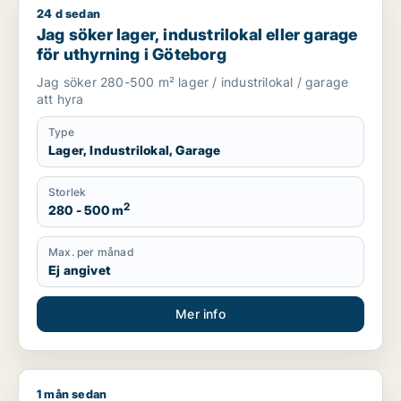
24 d sedan
Jag söker lager, industrilokal eller garage för uthyrning i Gö
Jag söker lager, industrilokal eller garage
för uthyrning i Göteborg
Jag söker 280-500 m² lager / industrilokal / garage
att hyra
Type
Lager, Industrilokal, Garage
Storlek
2
280 - 500 m
Max. per månad
Ej angivet
Mer info
1 mån sedan
Jag söker industrilokal eller garage för uthyrning i Mölndal, 