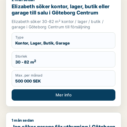
Elizabeth söker kontor, lager, butik eller garage till salu i 
Elizabeth söker kontor, lager, butik eller
garage till salu i Göteborg Centrum
Elizabeth söker 30-82 m² kontor / lager / butik /
garage i Göteborg Centrum till försäljning
Type
Kontor, Lager, Butik, Garage
Storlek
2
30 - 82 m
Max. per månad
500 000 SEK
Mer info
1 mån sedan
Jag söker garage för uthyrning i Göteborg Centrum
Jag söker garage för uthyrning i Göteborg