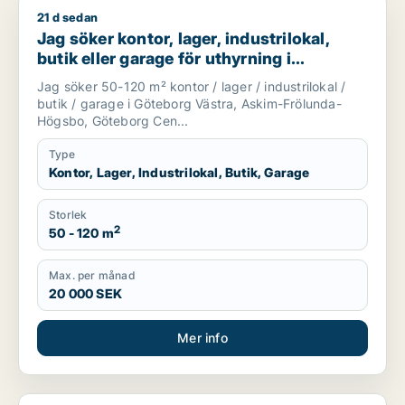
21 d sedan
Jag söker kontor, lager, industrilokal, butik eller garage f
Jag söker kontor, lager, industrilokal,
butik eller garage för uthyrning i
Göteborg Västra, Askim-Frölunda-
Jag söker 50-120 m² kontor / lager / industrilokal /
Högsbo eller Göteborg Centrum m.fl.
butik / garage i Göteborg Västra, Askim-Frölunda-
Högsbo, Göteborg Cen...
Type
Kontor, Lager, Industrilokal, Butik, Garage
Storlek
2
50 - 120 m
Max. per månad
20 000 SEK
Mer info