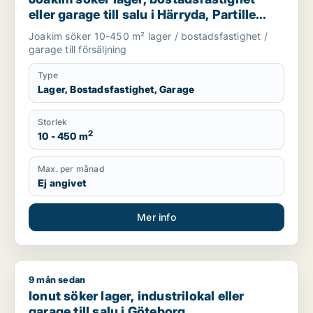
eller garage till salu i Härryda, Partille
eller Öckerö m.fl.
Joakim söker 10-450 m² lager / bostadsfastighet /
garage till försäljning
Type
Lager, Bostadsfastighet, Garage
Storlek
2
10 - 450 m
Max. per månad
Ej angivet
Mer info
9 mån sedan
Ionut söker lager, industrilokal eller garage till salu i Götebor
Ionut söker lager, industrilokal eller
garage till salu i Göteborg