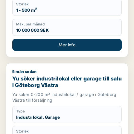
Storlek
2
1 - 500 m
Max. per månad
10 000 000 SEK
Mer info
5 mån sedan
Yu söker industrilokal eller garage till salu i Göteborg Västra
Yu söker industrilokal eller garage till salu
i Göteborg Västra
Yu söker 0-200 m² industrilokal / garage i Göteborg
Västra till försäljning
Type
Industrilokal, Garage
Storlek