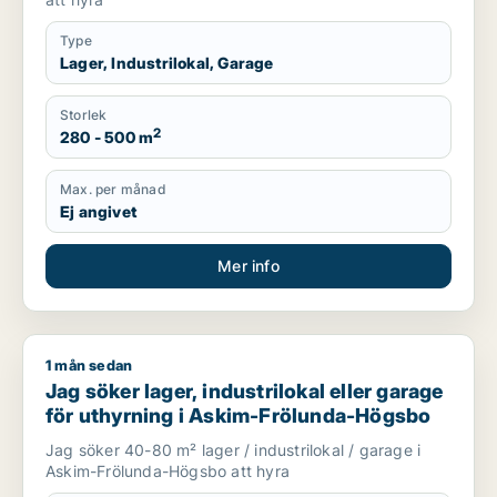
Type
Lager, Industrilokal, Garage
Storlek
2
280 - 500 m
Max. per månad
Ej angivet
Mer info
1 mån sedan
Jag söker lager, industrilokal eller garage för uthyrning i 
Jag söker lager, industrilokal eller garage
för uthyrning i Askim-Frölunda-Högsbo
Jag söker 40-80 m² lager / industrilokal / garage i
Askim-Frölunda-Högsbo att hyra