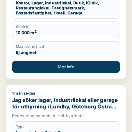
Kontor, Lager, Industrilokal, Butik, Klinik,
Restauranglokal, Fastighetsmark,
Bostadsfastighet, Hotell, Garage
Storlek
2
10 000 m
Max. per månad
Ej angivet
Mer info
1 mån sedan
Jag söker lager, industrilokal eller garage för uthyrning i Lu
Jag söker lager, industrilokal eller garage
för uthyrning i Lundby, Göteborg Östra
eller Västra hisingen m.fl.
Renovering av möbler. Hobbyarbete
Type