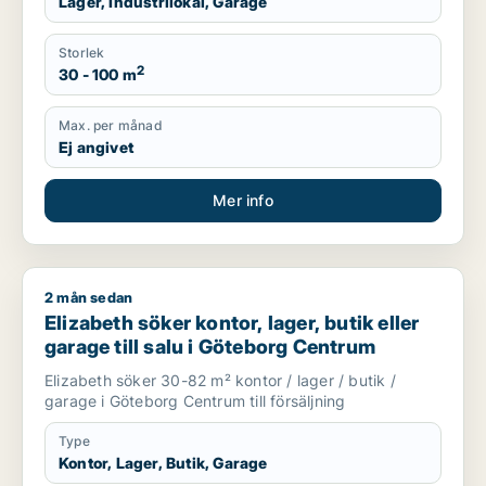
Lager, Industrilokal, Garage
Storlek
2
30 - 100 m
Max. per månad
Ej angivet
Mer info
2 mån sedan
Elizabeth söker kontor, lager, butik eller garage till salu i 
Elizabeth söker kontor, lager, butik eller
garage till salu i Göteborg Centrum
Elizabeth söker 30-82 m² kontor / lager / butik /
garage i Göteborg Centrum till försäljning
Type
Kontor, Lager, Butik, Garage