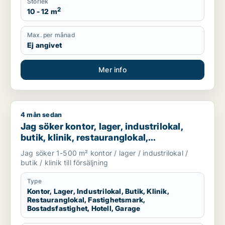
Storlek
2
10 - 12 m
Max. per månad
Ej angivet
Mer info
4 mån sedan
Jag söker kontor, lager, industrilokal, butik, klinik, restauran
Jag söker kontor, lager, industrilokal,
butik, klinik, restauranglokal,
fastighetsmark, bostadsfastighet, hotell
Jag söker 1-500 m² kontor / lager / industrilokal /
eller garage till salu i Linköping,
butik / klinik till försäljning
Falkenberg eller Varberg m.fl.
Type
Kontor, Lager, Industrilokal, Butik, Klinik,
Restauranglokal, Fastighetsmark,
Bostadsfastighet, Hotell, Garage