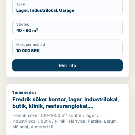
Type
Lager, Industrilokal, Garage
Storlek
2
40 - 80 m
Max. per månad
10 000 SEK
Mer info
1 mån sedan
Fredrik söker kontor, lager, industrilokal, butik, klinik, restau
Fredrik söker kontor, lager, industrilokal,
butik, klinik, restauranglokal,
fastighetsmark, bostadsfastighet, hotell
Fredrik söker 100-1000 m² kontor / lager /
eller garage till salu i Härryda, Partille
industrilokal / butik / klinik i Härryda, Partille, Lerum,
eller Lerum m.fl.
Mölndal, Angered til...