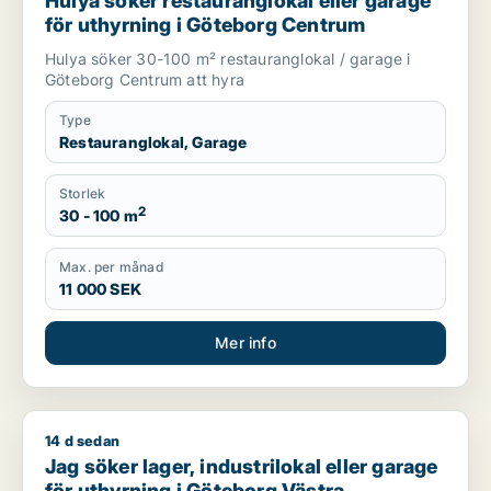
Hulya söker restauranglokal eller garage
för uthyrning i Göteborg Centrum
Hulya söker 30-100 m² restauranglokal / garage i
Göteborg Centrum att hyra
Type
Restauranglokal, Garage
Storlek
2
30 - 100 m
Max. per månad
11 000 SEK
Mer info
14 d sedan
Jag söker lager, industrilokal eller garage för uthyrning i Gö
Jag söker lager, industrilokal eller garage
för uthyrning i Göteborg Västra