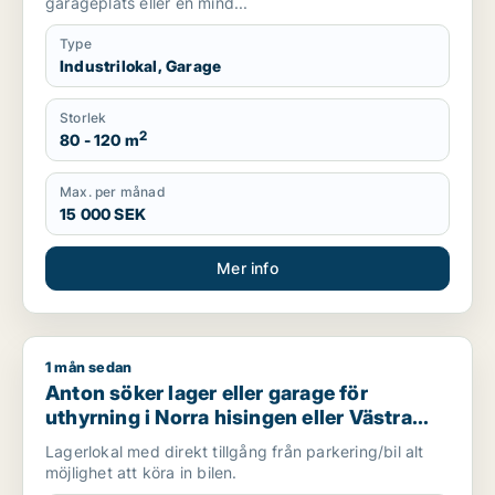
garageplats eller en mind...
Type
Industrilokal, Garage
Storlek
2
80 - 120 m
Max. per månad
15 000 SEK
Mer info
1 mån sedan
Anton söker lager eller garage för uthyrning i Norra hisingen 
Anton söker lager eller garage för
uthyrning i Norra hisingen eller Västra
hisingen
Lagerlokal med direkt tillgång från parkering/bil alt
möjlighet att köra in bilen.