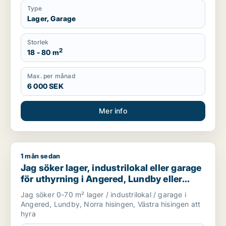
Type
Lager, Garage
Storlek
2
18 - 80 m
Max. per månad
6 000 SEK
Mer info
1 mån sedan
Jag söker lager, industrilokal eller garage för uthyrning i An
Jag söker lager, industrilokal eller garage
för uthyrning i Angered, Lundby eller
Norra hisingen m.fl.
Jag söker 0-70 m² lager / industrilokal / garage i
Angered, Lundby, Norra hisingen, Västra hisingen att
hyra