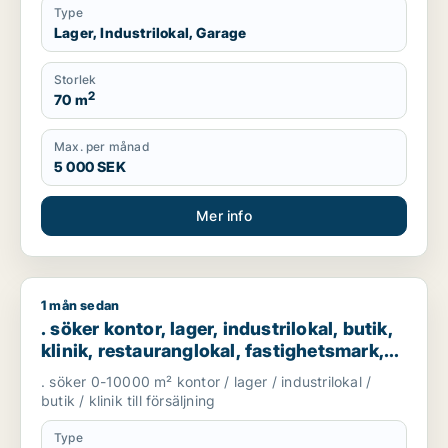
Type
Lager, Industrilokal, Garage
Storlek
2
70 m
Max. per månad
5 000 SEK
Mer info
1 mån sedan
. söker kontor, lager, industrilokal, butik, klinik, restaurangl
. söker kontor, lager, industrilokal, butik,
klinik, restauranglokal, fastighetsmark,
bostadsfastighet, hotell eller garage till
. söker 0-10000 m² kontor / lager / industrilokal /
salu i Göteborg
butik / klinik till försäljning
Type