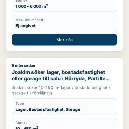
Storlek
2
1 000 - 6 000 m
Max. per månad
Ej angivet
Mer info
5 mån sedan
Joakim söker lager, bostadsfastighet eller garage till salu i Hä
Joakim söker lager, bostadsfastighet
eller garage till salu i Härryda, Partille
eller Öckerö m.fl.
Joakim söker 10-450 m² lager / bostadsfastighet /
garage till försäljning
Type
Lager, Bostadsfastighet, Garage
Storlek
2
10 - 450 m