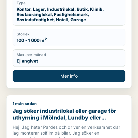
Type
Kontor, Lager, Industrilokal, Butik, Klinik,
Restauranglokal, Fastighetsmark,
Bostadsfastighet, Hotell, Garage
Storlek
2
100 - 1 000 m
Max. per månad
Ej angivet
Mer info
1 mån sedan
Jag söker industrilokal eller garage för uthyrning i Mölndal, 
Jag söker industrilokal eller garage för
uthyrning i Mölndal, Lundby eller
Göteborg m.fl.
Hej, Jag heter Pardes och driver en verksamhet där
jag monterar solfilm på bilar. Jag söker en