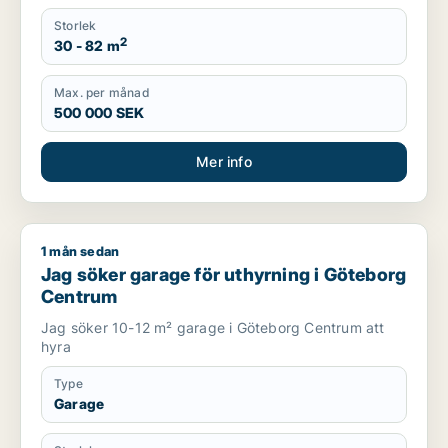
Storlek
2
30 - 82 m
Max. per månad
500 000 SEK
Mer info
1 mån sedan
Jag söker garage för uthyrning i Göteborg Centrum
Jag söker garage för uthyrning i Göteborg
Centrum
Jag söker 10-12 m² garage i Göteborg Centrum att
hyra
Type
Garage