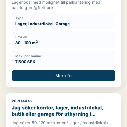
Lagerlokal med möjlighet till pallhantering med
palldragare/gffeltruck.
Type
Lager, Industrilokal, Garage
Storlek
2
30 - 100 m
Max. per månad
7 500 SEK
Mer info
20 d sedan
Jag söker kontor, lager, industrilokal, butik eller garage f
Jag söker kontor, lager, industrilokal,
butik eller garage för uthyrning i
Göteborg Västra, Askim-Frölunda-
Jag söker 50-120 m² kontor / lager / industrilokal /
Högsbo eller Göteborg Centrum m.fl.