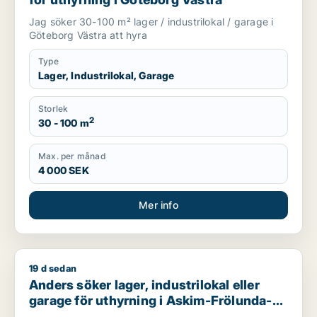
Jag söker 30-100 m² lager / industrilokal / garage i
Göteborg Västra att hyra
Type
Lager, Industrilokal, Garage
Storlek
2
30 - 100 m
Max. per månad
4 000 SEK
Mer info
19 d sedan
Anders söker lager, industrilokal eller garage för uthyrning
Anders söker lager, industrilokal eller
garage för uthyrning i Askim-Frölunda-
Högsbo