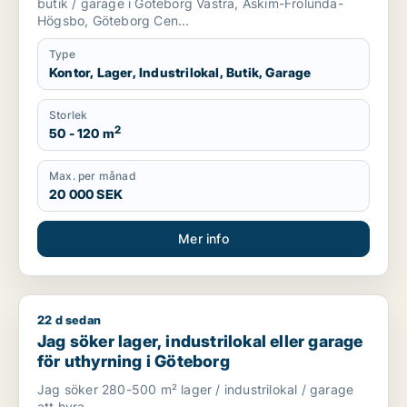
butik / garage i Göteborg Västra, Askim-Frölunda-
Högsbo, Göteborg Cen...
Type
Kontor, Lager, Industrilokal, Butik, Garage
Storlek
2
50 - 120 m
Max. per månad
20 000 SEK
Mer info
22 d sedan
Jag söker lager, industrilokal eller garage för uthyrning i Gö
Jag söker lager, industrilokal eller garage
för uthyrning i Göteborg
Jag söker 280-500 m² lager / industrilokal / garage
att hyra