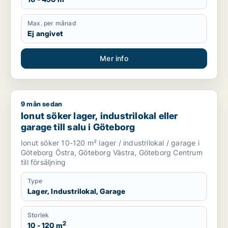
Max. per månad
Ej angivet
Mer info
9 mån sedan
Ionut söker lager, industrilokal eller garage till salu i Götebor
Ionut söker lager, industrilokal eller
garage till salu i Göteborg
Ionut söker 10-120 m² lager / industrilokal / garage i
Göteborg Östra, Göteborg Västra, Göteborg Centrum
till försäljning
Type
Lager, Industrilokal, Garage
Storlek
2
10 - 120 m