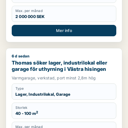
Max. per månad
2 000 000 SEK
Mer info
6 d sedan
Thomas söker lager, industrilokal eller garage för uthyrning i
Thomas söker lager, industrilokal eller
garage för uthyrning i Västra hisingen
Varmgarage, verkstad, port minst 2,8m hög
Type
Lager, Industrilokal, Garage
Storlek
2
40 - 100 m
Max. per månad