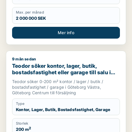
Max. per månad
2 000 000 SEK
Mer info
9 mån sedan
Teodor söker kontor, lager, butik, bostadsfastighet eller gar
Teodor söker kontor, lager, butik,
bostadsfastighet eller garage till salu i
Göteborg Västra eller Göteborg Centrum
Teodor söker 0-200 m² kontor / lager / butik /
bostadsfastighet / garage i Göteborg Västra,
Göteborg Centrum till försäljning
Type
Kontor, Lager, Butik, Bostadsfastighet, Garage
Storlek
2
200 m