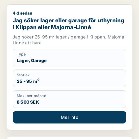
4 d sedan
Jag söker lager eller garage för uthyrning i Klippan eller Ma
Jag söker lager eller garage för uthyrning
i Klippan eller Majorna-Linné
Jag söker 25-95 m² lager / garage i Klippan, Majorna-
Linné att hyra
Type
Lager, Garage
Storlek
2
25 - 95 m
Max. per månad
8 500 SEK
Mer info