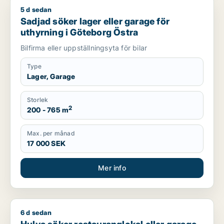
5 d sedan
Sadjad söker lager eller garage för uthyrning i Göteborg Öst
Sadjad söker lager eller garage för
uthyrning i Göteborg Östra
Bilfirma eller uppställningsyta för bilar
Type
Lager, Garage
Storlek
2
200 - 765 m
Max. per månad
17 000 SEK
Mer info
6 d sedan
Hulya söker restauranglokal eller garage för uthyrning i Gö