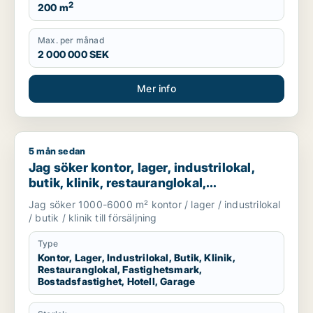
2
200 m
Max. per månad
2 000 000 SEK
Mer info
5 mån sedan
Jag söker kontor, lager, industrilokal, butik, klinik, restauran
Jag söker kontor, lager, industrilokal,
butik, klinik, restauranglokal,
fastighetsmark, bostadsfastighet, hotell
Jag söker 1000-6000 m² kontor / lager / industrilokal
eller garage till salu i Härryda, Partille
/ butik / klinik till försäljning
eller Öckerö m.fl.
Type
Kontor, Lager, Industrilokal, Butik, Klinik,
Restauranglokal, Fastighetsmark,
Bostadsfastighet, Hotell, Garage