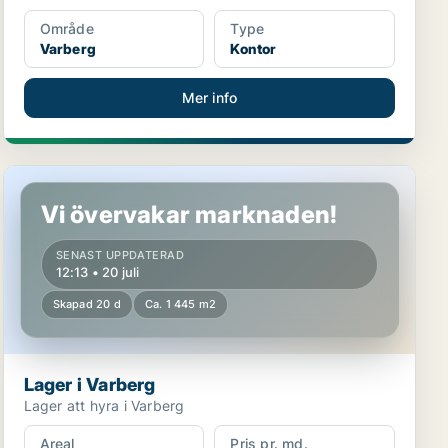
Område
Type
Varberg
Kontor
Mer info
Lager i Varberg
Vi övervakar marknaden!
SENAST UPPDATERAD
12:13 • 20 juli
Skapad 20 d
Ca. 1 445 m2
Lager i Varberg
Lager att hyra i Varberg
Areal
Pris pr. md.