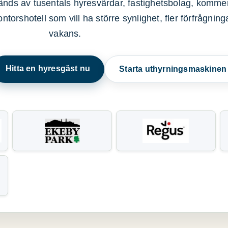
nds av tusentals hyresvärdar, fastighetsbolag, kommer
ntorshotell som vill ha större synlighet, fler förfrågnin
vakans.
Hitta en hyresgäst nu
Starta uthyrningsmaskine