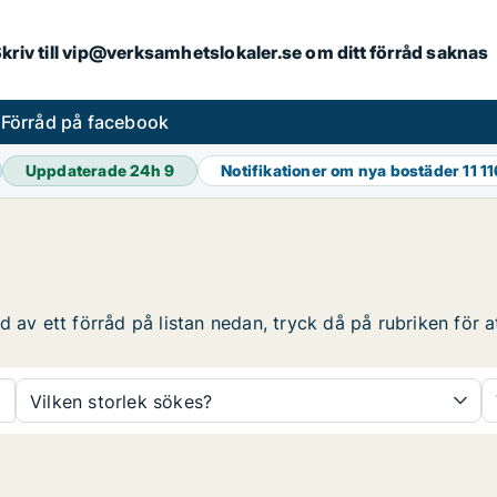
. Skriv till vip@verksamhetslokaler.se om ditt förråd saknas
s
Förråd på facebook
Uppdaterade 24h
9
Notifikationer om nya bostäder
11 1
 av ett förråd på listan nedan, tryck då på rubriken för at
Vilken storlek sökes?