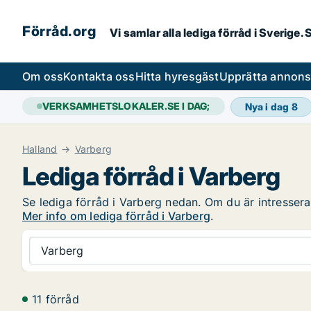
Förråd.org
Vi samlar alla lediga förråd i Sverige
Om oss
Kontakta oss
Hitta hyresgäst
Upprätta annon
VERKSAMHETSLOKALER.SE I DAG;
Nya i dag
8
Halland
Varberg
Lediga förråd i Varberg
Se lediga förråd i Varberg nedan. Om du är intresserad
Mer info om lediga förråd i Varberg
.
Varberg
11 förråd