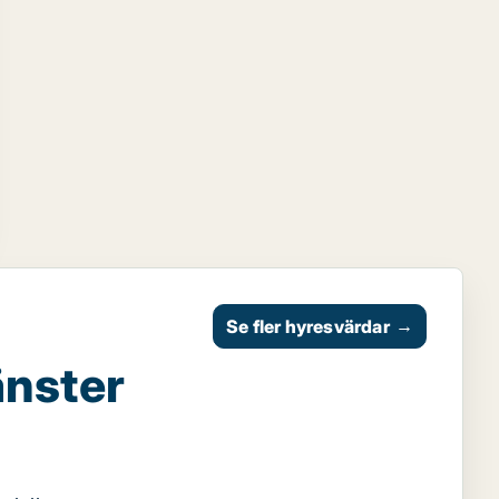
Se fler hyresvärdar
→
änster