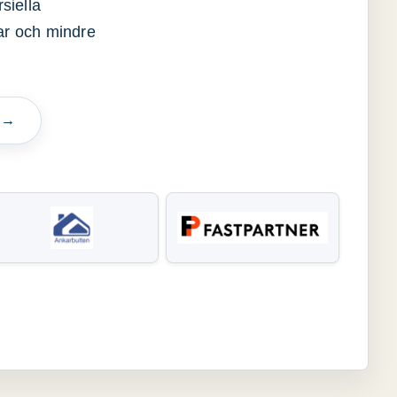
siella
gar och mindre
n →