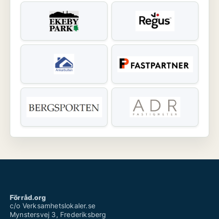
Förråd.org
c/o Verksamhetslokaler.se
Mynstersvej 3, Frederiksberg