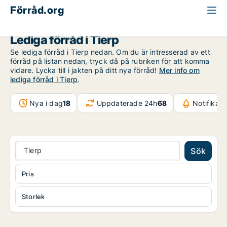
Förråd.org
Uppsala län
Tierp
Lediga förråd i Tierp
Se lediga förråd i Tierp nedan. Om du är intresserad av ett
förråd på listan nedan, tryck då på rubriken för att komma
vidare. Lycka till i jakten på ditt nya förråd!
Mer info om
lediga förråd i Tierp
.
Nya i dag
18
Uppdaterade 24h
68
Notifikat
Tierp
Sök
Pris
Storlek