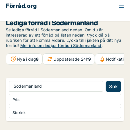
Förråd.org
Södermanland
Lediga förråd i Södermanland
Se lediga förråd i Södermanland nedan. Om du är
intresserad av ett förråd på listan nedan, tryck då på
rubriken för att komma vidare. Lycka till i jakten på ditt nya
förråd!
Mer info om lediga förråd i Södermanland
.
Nya i dag
8
Uppdaterade 24h
9
Notifikatio
Södermanland
Sök
Pris
Storlek