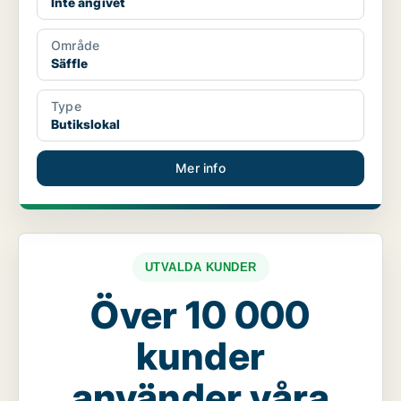
Inte angivet
Område
Säffle
Type
Butikslokal
Mer info
UTVALDA KUNDER
Över 10 000
kunder
använder våra