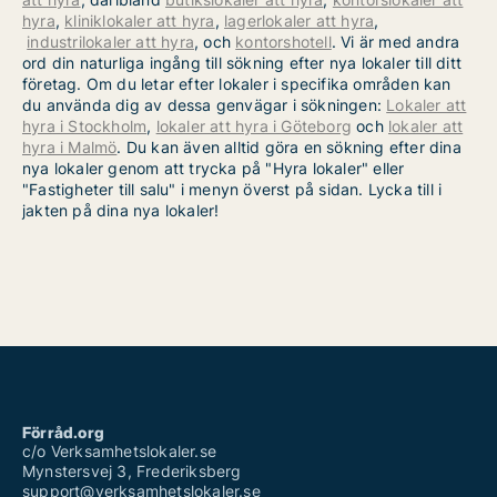
hyra
,
kliniklokaler att hyra
,
lagerlokaler att hyra
,
industrilokaler att hyra
, och
kontorshotell
. Vi är med andra
ord din naturliga ingång till sökning efter nya lokaler till ditt
företag. Om du letar efter lokaler i specifika områden kan
du använda dig av dessa genvägar i sökningen:
Lokaler att
hyra i Stockholm
,
lokaler att hyra i Göteborg
och
lokaler att
hyra i Malmö
. Du kan även alltid göra en sökning efter dina
nya lokaler genom att trycka på "Hyra lokaler" eller
"Fastigheter till salu" i menyn överst på sidan. Lycka till i
jakten på dina nya lokaler!
Förråd.org
c/o Verksamhetslokaler.se
Mynstersvej 3, Frederiksberg
support@verksamhetslokaler.se