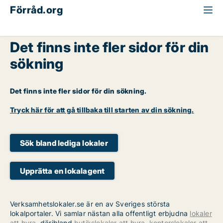
Förråd.org
Det finns inte fler sidor för din
sökning
Det finns inte fler sidor för din sökning.
Tryck här för att gå tillbaka till starten av din sökning.
Sök bland lediga lokaler
Upprätta en lokalagent
Verksamhetslokaler.se är en av Sveriges största
lokalportaler. Vi samlar nästan alla offentligt erbjudna
lokaler
att hyra
, däribland
butikslokaler att hyra
,
kontorslokaler att