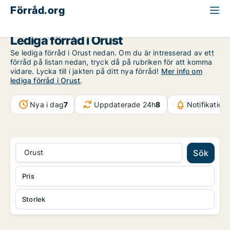
Förråd.org
Västra Götaland
Orust
Lediga förråd i Orust
Se lediga förråd i Orust nedan. Om du är intresserad av ett
förråd på listan nedan, tryck då på rubriken för att komma
vidare. Lycka till i jakten på ditt nya förråd!
Mer info om
lediga förråd i Orust
.
Nya i dag
7
Uppdaterade 24h
8
Notifikation
Orust
Sök
Pris
Storlek