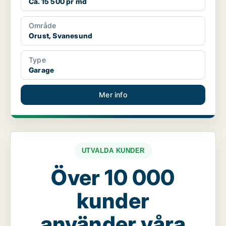
Ca. 15 500 pr md
Område
Orust, Svanesund
Type
Garage
Mer info
UTVALDA KUNDER
Över 10 000
kunder
använder våra