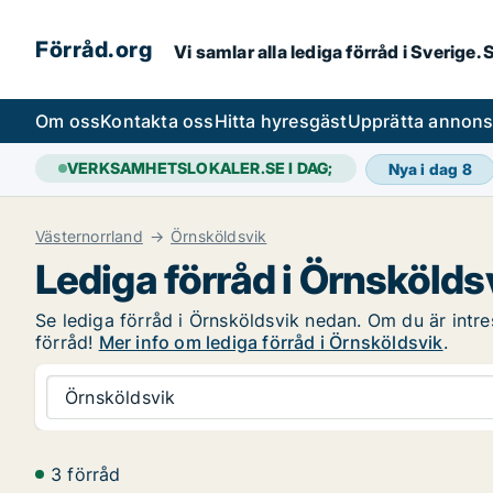
Förråd.org
Vi samlar alla lediga förråd i Sverige
Om oss
Kontakta oss
Hitta hyresgäst
Upprätta annon
VERKSAMHETSLOKALER.SE I DAG;
Nya i dag
8
Västernorrland
Örnsköldsvik
Lediga förråd i Örnskölds
Se lediga förråd i Örnsköldsvik nedan. Om du är intres
förråd!
Mer info om lediga förråd i Örnsköldsvik
.
Örnsköldsvik
3 förråd