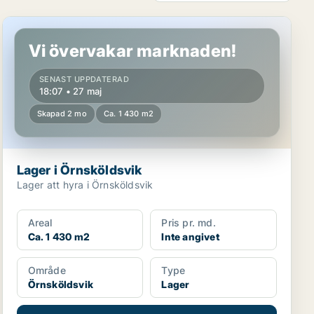
Lager i Örnsköldsvik
Vi övervakar marknaden!
SENAST UPPDATERAD
18:07 • 27 maj
Skapad 2 mo
Ca. 1 430 m2
Lager i Örnsköldsvik
Lager att hyra i Örnsköldsvik
Areal
Pris pr. md.
Ca. 1 430 m2
Inte angivet
Område
Type
Örnsköldsvik
Lager