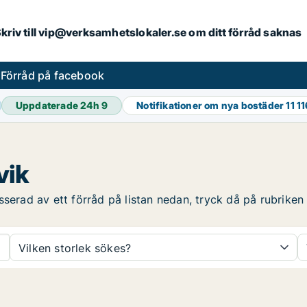
. Skriv till vip@verksamhetslokaler.se om ditt förråd saknas
s
Förråd på facebook
Uppdaterade 24h
9
Notifikationer om nya bostäder
11 1
vik
serad av ett förråd på listan nedan, tryck då på rubriken f
Vilken storlek sökes?