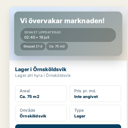
Lager i Örnsköldsvik
Vi övervakar marknaden!
SENAST UPPDATERAD
02:40 • 19 juli
Skapad 21 d
Ca. 75 m2
Lager i Örnsköldsvik
Lager att hyra i Örnsköldsvik
Areal
Pris pr. md.
Ca. 75 m2
Inte angivet
Område
Type
Örnsköldsvik
Lager