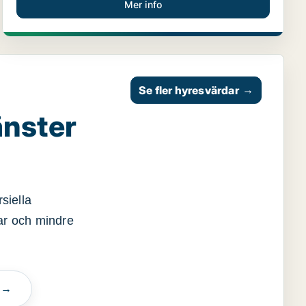
Mer info
Se fler hyresvärdar
→
änster
siella
gar och mindre
n →