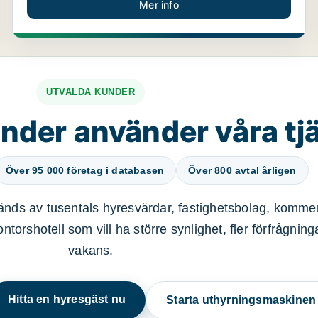
Mer info
UTVALDA KUNDER
nder använder våra tj
Över 95 000 företag i databasen
Över 800 avtal årligen
nds av tusentals hyresvärdar, fastighetsbolag, kommer
ntorshotell som vill ha större synlighet, fler förfrågnin
vakans.
Hitta en hyresgäst nu
Starta uthyrningsmaskine