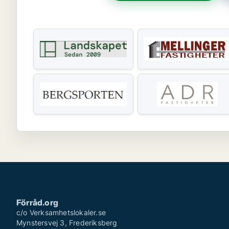
Förråd.org
c/o Verksamhetslokaler.se
Mynstersvej 3, Frederiksberg