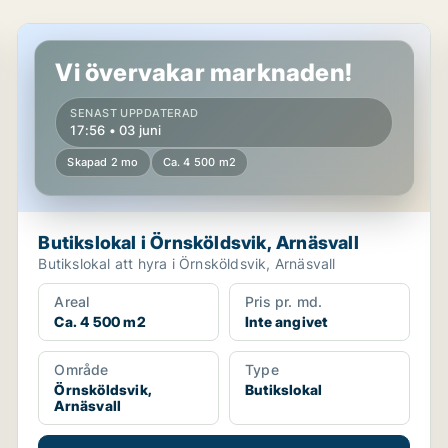
Butikslokal i Örnsköldsvik, Arnäsvall
Vi övervakar marknaden!
SENAST UPPDATERAD
17:56 • 03 juni
Skapad 2 mo
Ca. 4 500 m2
Butikslokal i Örnsköldsvik, Arnäsvall
Butikslokal att hyra i Örnsköldsvik, Arnäsvall
Areal
Pris pr. md.
Ca. 4 500 m2
Inte angivet
Område
Type
Örnsköldsvik,
Butikslokal
Arnäsvall