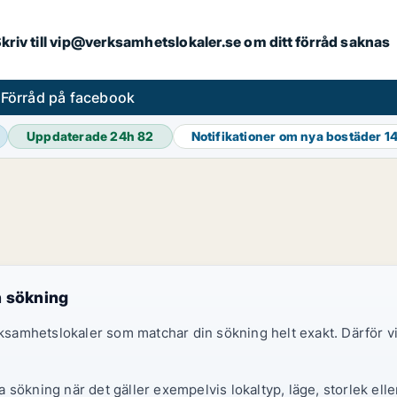
. Skriv till vip@verksamhetslokaler.se om ditt förråd saknas
s
Förråd på facebook
Uppdaterade 24h
82
Notifikationer om nya bostäder
1
n sökning
erksamhetslokaler som matchar din sökning helt exakt. Därför
sökning när det gäller exempelvis lokaltyp, läge, storlek elle