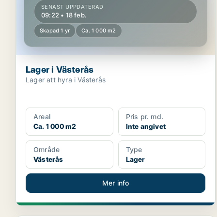
SENAST UPPDATERAD
09:22 • 18 feb.
Skapad 1 yr
Ca. 1 000 m2
Lager i Västerås
Lager att hyra i Västerås
Areal
Pris pr. md.
Ca. 1 000 m2
Inte angivet
Område
Type
Västerås
Lager
Mer info