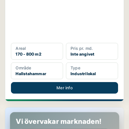
Areal
Pris pr. md.
170 - 800 m2
Inte angivet
Område
Type
Hallstahammar
Industrilokal
Mer info
Lager i Köping
Vi övervakar marknaden!