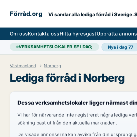
Förråd.org
Vi samlar alla lediga förråd i Sverige
Om oss
Kontakta oss
Hitta hyresgäst
Upprätta annon
VERKSAMHETSLOKALER.SE I DAG;
Nya i dag
77
Västmanland
Norberg
Lediga förråd i Norberg
Dessa verksamhetslokaler ligger närmast di
Vi har för närvarande inte registrerat några lediga v
sökning bäst utifrån den aktuella marknaden.
De visade annonserna kan avvika från din ursprungliga 