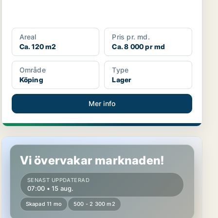
Areal
Pris pr. md.
Ca. 120 m2
Ca. 8 000 pr md
Område
Type
Köping
Lager
Mer info
Butikslokal i Surahammar
Vi övervakar marknaden!
SENAST UPPDATERAD
07:00 • 15 aug.
Skapad 11 mo
500 - 2 300 m2