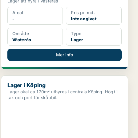
Lager att hyra i Västerås
Areal
Pris pr. md.
-
Inte angivet
Område
Type
Västerås
Lager
Mer info
Lager i Köping
Lager i Köping
Lagerlokal ca 120m² uthyres i centrala Köping. Högt i
tak och port för skåpbil.