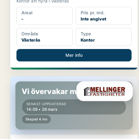
Kontor att hyra i Västerås
Areal
Pris pr. md.
-
Inte angivet
Område
Type
Västerås
Kontor
Mer info
Butikslokal i Västerås
Vi övervakar marknaden!
SENAST UPPDATERAD
14:09 • 26 mars
Skapad 4 mo