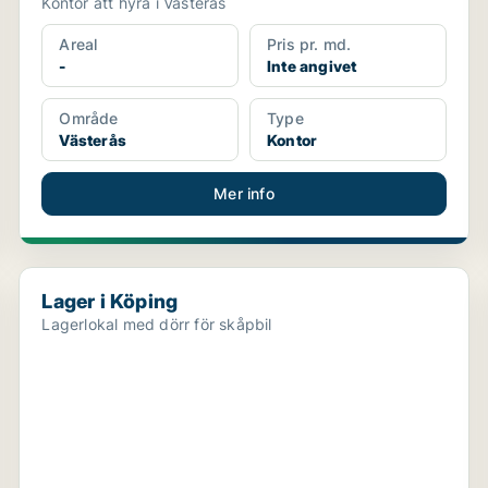
Kontor att hyra i Västerås
Areal
Pris pr. md.
-
Inte angivet
Område
Type
Västerås
Kontor
Mer info
Lager i Köping
Lager i Köping
Lagerlokal med dörr för skåpbil