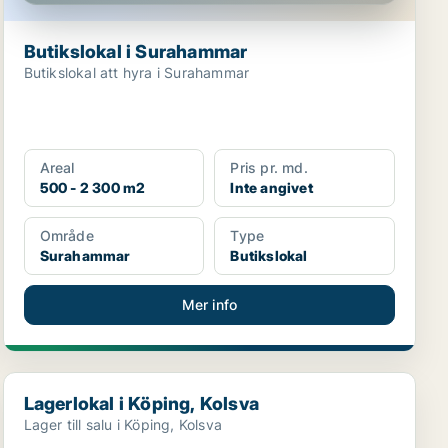
Butikslokal i Surahammar
Butikslokal att hyra i Surahammar
Areal
Pris pr. md.
500 - 2 300 m2
Inte angivet
Område
Type
Surahammar
Butikslokal
Mer info
Lagerlokal i Köping, Kolsva
Lagerlokal i Köping, Kolsva
Lager till salu i Köping, Kolsva