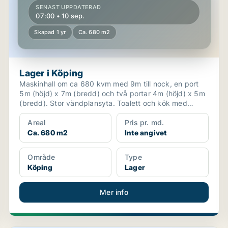
SENAST UPPDATERAD
07:00 • 10 sep.
Skapad 1 yr
Ca. 680 m2
Lager i Köping
Maskinhall om ca 680 kvm med 9m till nock, en port
5m (höjd) x 7m (bredd) och två portar 4m (höjd) x 5m
(bredd). Stor vändplansyta. Toalett och kök med
matpl...
Areal
Pris pr. md.
Ca. 680 m2
Inte angivet
Område
Type
Köping
Lager
Mer info