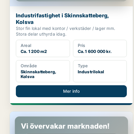
Industrifastighet i Skinnskatteberg,
Kolsva
Stor fin lokal med kontor / verkstäder / lager mm.
Stora delar uthyrda idag.
Areal
Pris
Ca. 1 200 m2
Ca. 1 600 000 kr.
Område
Type
Skinnskatteberg,
Industrilokal
Kolsva
Mer info
Lager i Västerås
Vi övervakar marknaden!