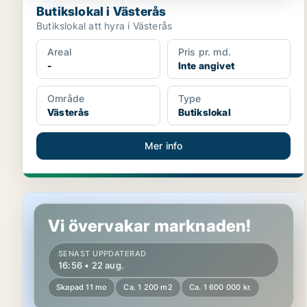
Butikslokal i Västerås
Butikslokal att hyra i Västerås
Areal
Pris pr. md.
-
Inte angivet
Område
Type
Västerås
Butikslokal
Mer info
Industrifastighet i Skinnskatteberg, Kolsva
Vi övervakar marknaden!
SENAST UPPDATERAD
16:56 • 22 aug.
Skapad 11 mo
Ca. 1 200 m2
Ca. 1 600 000 kr.