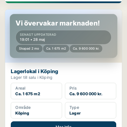
Lagerlokal i Köping
Vi övervakar marknaden!
SENAST UPPDATERAD
19:01 • 28 maj
Skapad 2 mo
Ca. 1 675 m2
Ca. 9 600 000 kr.
Lagerlokal i Köping
Lager till salu i Köping
Areal
Pris
Ca. 1 675 m2
Ca. 9 600 000 kr.
Område
Type
Köping
Lager
Mer info