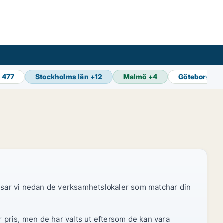
4 477
Stockholms län
+
12
Malmö
+
4
Göteborg
+
1
 visar vi nedan de verksamhetslokaler som matchar din
r pris, men de har valts ut eftersom de kan vara