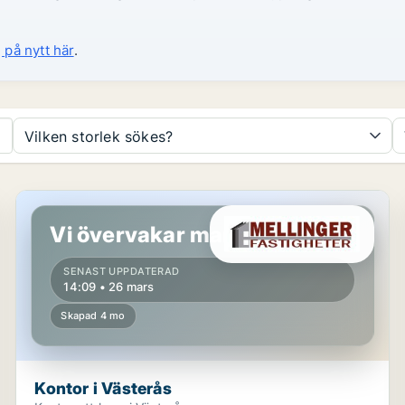
 på nytt här
.
Vilken storlek sökes?
Kontor i Västerås
Vi övervakar marknaden!
SENAST UPPDATERAD
14:09 • 26 mars
Skapad 4 mo
Kontor i Västerås