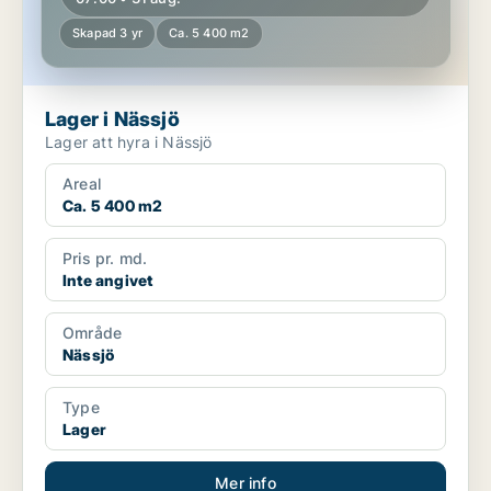
Skapad 3 yr
Ca. 5 400 m2
Lager i Nässjö
Lager att hyra i Nässjö
Areal
Ca. 5 400 m2
Pris pr. md.
Inte angivet
Område
Nässjö
Type
Lager
Mer info