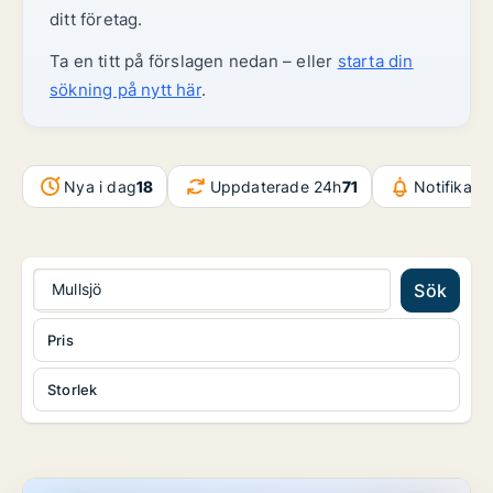
ditt företag.
Ta en titt på förslagen nedan – eller
starta din
sökning på nytt här
.
Nya i dag
18
Uppdaterade 24h
71
Notifikati
Mullsjö
Sök
Pris
Storlek
Lager i Värnamo