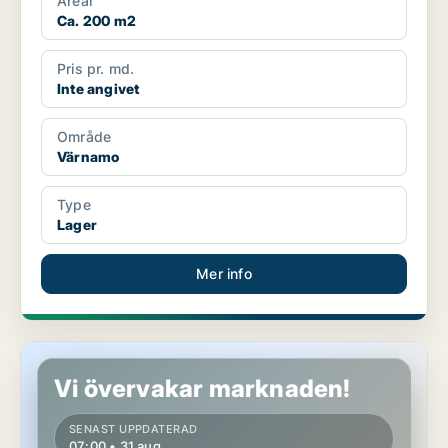
Areal
Ca. 200 m2
Pris pr. md.
Inte angivet
Område
Värnamo
Type
Lager
Mer info
Lager i Nässjö
Vi övervakar marknaden!
SENAST UPPDATERAD
07:00 • 31 aug.