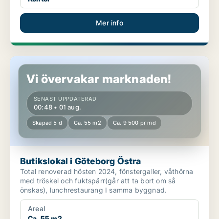
Mer info
Butikslokal i Göteborg Östra
Vi övervakar marknaden!
SENAST UPPDATERAD
00:48 • 01 aug.
Skapad 5 d
Ca. 55 m2
Ca. 9 500 pr md
Butikslokal i Göteborg Östra
Total renoverad hösten 2024, fönstergaller, våthörna
med tröskel och fuktspärr(går att ta bort om så
önskas), lunchrestaurang I samma byggnad.
Areal
Ca. 55 m2