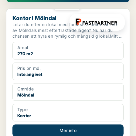
PLATINA
Kontor i Mölndal
Kontor i Mölndal
Letar du efter en lokal med fantastisk potential i ett
av Mölndals mest eftertraktade lägen? Nu har du
chansen att hyra en rymlig och mångsidig lokal.Mitt i
...
Areal
270 m2
Pris pr. md.
Inte angivet
Område
Mölndal
Type
Kontor
Mer info