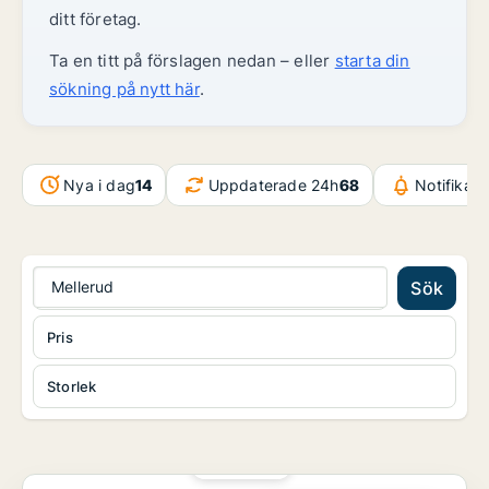
ditt företag.
Ta en titt på förslagen nedan – eller
starta din
sökning på nytt här
.
Nya i dag
14
Uppdaterade 24h
68
Notifikat
Mellerud
Sök
Pris
Storlek
PLATINA
Garage i Falköping