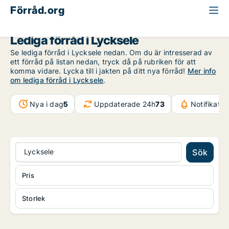
Förråd.org
Västerbotten
Lycksele
Lediga förråd i Lycksele
Se lediga förråd i Lycksele nedan. Om du är intresserad av
ett förråd på listan nedan, tryck då på rubriken för att
komma vidare. Lycka till i jakten på ditt nya förråd!
Mer info
om lediga förråd i Lycksele
.
Nya i dag
5
Uppdaterade 24h
73
Notifikati
Lycksele
Sök
Pris
Storlek