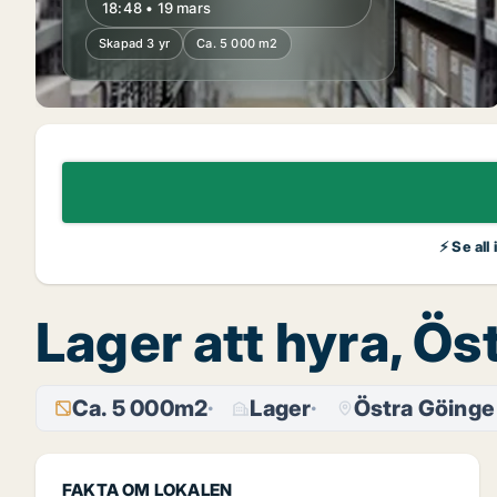
18:48 • 19 mars
Skapad 3 yr
Ca. 5 000 m2
⚡ Se all
Lager att hyra, Ö
Ca. 5 000m2
Lager
Östra Göinge
FAKTA OM LOKALEN