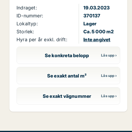
Indraget:
19.03.2023
ID-nummer:
370137
Lokaltyp:
Lager
Storlek:
Ca. 5 000 m2
Hyra per år exkl. drift:
Inte angivet
Se konkreta belopp
Se exakt antal m²
Se exakt vägnummer