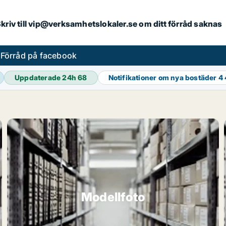
. Skriv till vip@verksamhetslokaler.se om ditt förråd saknas
s
Förråd på facebook
Uppdaterade 24h
68
Notifikationer om nya bostäder
4 
Modellfoto