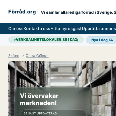
Förråd.org
Vi samlar alla lediga förråd i Sverige
Om oss
Kontakta oss
Hitta hyresgäst
Upprätta annon
VERKSAMHETSLOKALER.SE I DAG;
Nya i dag
14
Skåne
Östra Göinge
Vi övervakar
marknaden!
SENAST UPPDATERAD