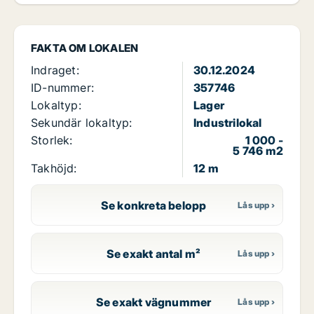
FAKTA OM LOKALEN
Indraget:
30.12.2024
ID-nummer:
357746
Lokaltyp:
Lager
Sekundär lokaltyp:
Industrilokal
Storlek:
1 000 -
5 746 m2
Takhöjd:
12 m
Se konkreta belopp
Se exakt antal m²
Se exakt vägnummer