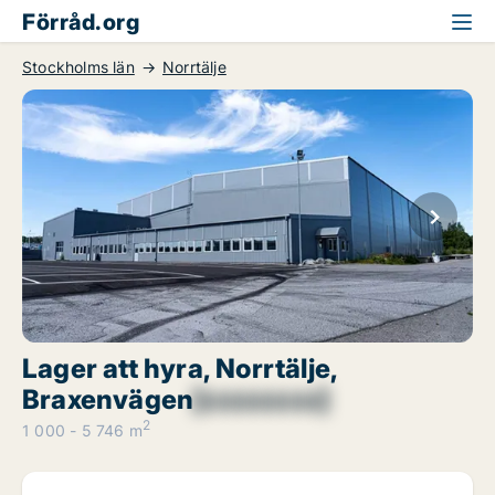
Förråd.org
Stockholms län
Norrtälje
Lager att hyra, Norrtälje,
Braxenvägen
[xxxxxxxx]
2
1 000 - 5 746 m