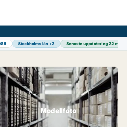
 986
Stockholms län
+
2
Senaste uppdatering
22 min s
Modellfoto