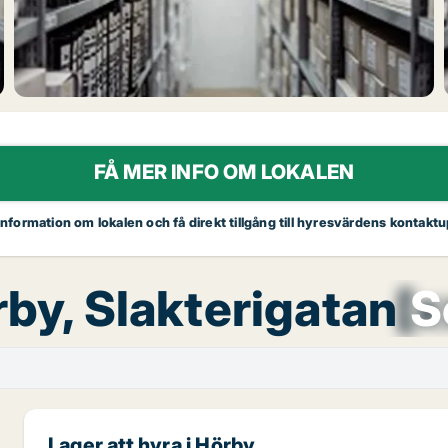
FÅ MER INFO OM LOKALEN
 information om lokalen och få direkt tillgång till hyresvärdens kontaktu
rby, Slakterigatan
[x
S
Lager att hyra i Hörby