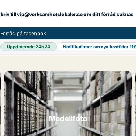
. Skriv till vip@verksamhetslokaler.se om ditt förråd saknas
s
Förråd på facebook
Uppdaterade 24h
33
Notifikationer om nya bostäder
11
Modellfoto