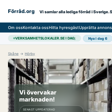
Förråd.org
Vi samlar alla lediga förråd i Sverige
Om oss
Kontakta oss
Hitta hyresgäst
Upprätta annon
VERKSAMHETSLOKALER.SE I DAG;
Nya i dag
6
Skåne
Hörby
Vi övervakar
marknaden!
SENAST UPPDATERAD