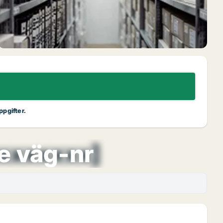
ppgifter.
xxxxxxx]
e väg-nr