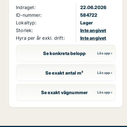
Indraget:
22.06.2026
ID-nummer:
584722
Lokaltyp:
Lager
Storlek:
Inte angivet
Hyra per år exkl. drift:
Inte angivet
Se konkreta belopp
Se exakt antal m²
Se exakt vägnummer